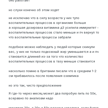
оно работает
но слухи конечно об этом ходят
не исключаю что в силу возраста у них тупо
воспалительных процессов в организме больше
а хорошая дозировка витамина д3 усилила иммунитет -
воспалительных процессов стало меньше и пч вернул то
что воспалительные процессы забрали
подобное можно наблюдать у людей которые скинули
вес, у них не только подкожный жир уменьшается а и пч
становится длинней из-за того что количество
воспалительных процессов в тазу меньше становится
насколько помню в британии писали что в среднем 1-2
см прибавилось после появления оземпика
но это так, чисто предположение
Я где-то через месяц может два попробую пить по 50к,
всеравно по анализам надо
минимум 20к, а 20к и 50к разница невелика, если будет