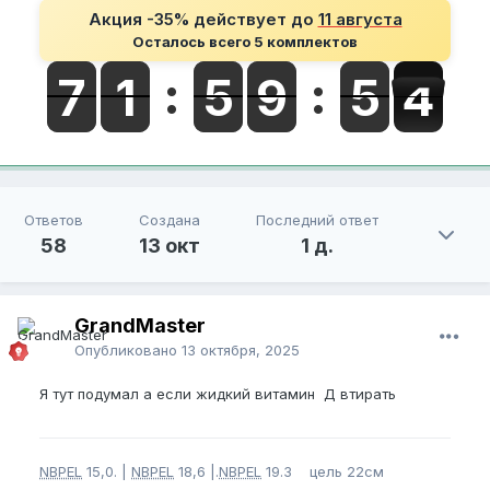
Акция -35% действует до
11 августа
Осталось всего 5 комплектов
Ответов
Создана
Последний ответ
58
13 окт
1 д.
GrandMaster
Опубликовано
13 октября, 2025
Я тут подумал а если жидкий витамин Д втирать
NBPEL
15,0. |
NBPEL
18,6 |.
NBPEL
19.3 цель 22см