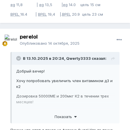
eg
11,8 |
eg
13,5 |
eg
14.0 цель 15 см
BPEL
16.4 |
BPEL
19,4 |.
BPEL
20.9 цель 23 см
perelol
Опубликовано
14 октября, 2025
В 13.10.2025 в 20:24, Qwerty3333 сказал:
Добрый вечер!
Хочу попробовать увеличить член витамином д3 и
к2
Дозировка 50000МЕ и 200мкг К2 в течении трех
месяцев!
подскажите пожалуйста кто-то пробовал
Показать
подобный эксперимент или пил такие высокие
дозировки?