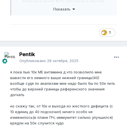
дозировка может быть токсичной и опасной
для тебя.
Показать
Арсен Маркарян так же говорил о том,что витамин
Д3 увеличивает член
1
Два абсолютно разных источника заявляют об
этом
Pentik
Опубликовано
28 октября, 2025
я пока пью 10к МЕ витамина д что позволило мне
вывести его немного выше нижней границы(40)
вообще судя по анализам мне надо было бы по 50к пить
чтобы до верхней границы референсного значения
догнать
но скажу так, от 10к и выхода из жесткого дефицита (с
10 единиц до 40 подскочил) ничего особо не
изменилось(в плане ПЧ, иммунитет сильно улучшился)
врядли на 50к случится чудо