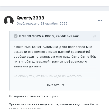
Qwerty3333
Опубликовано
28 октября, 2025
В 28.10.2025 в 19:06, Pentik сказал:
я пока пью 10к МЕ витамина д что позволило мне
вывести его немного выше нижней границы(40)
вообще судя по анализам мне надо было бы по 50к
пить чтобы до верхней границы референсного
значения догнать
но скажу так, от 10к и выхода из жесткого
дефицита (с 10 единиц до 40 подскочил) ничего
Показать
особо не изменилось(в плане ПЧ, иммунитет
сильно улучшился)
врядли на 50к случится чудо
Дозировка отличается в 5 раз..
Организм сложная штука,иследование ведь тоже были