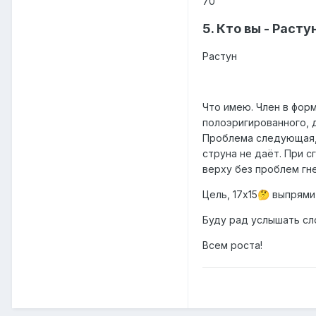
70
5. Кто вы - Расту
Растун
Что имею. Член в форм
полоэригированного, 
Проблема следующая, н
струна не даёт. При с
верху без проблем гне
Цель, 17х15
выпрямит
🤔
Буду рад услышать сл
Всем роста!