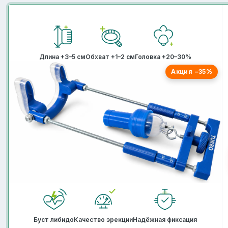
Длина +3–5 см
Обхват +1–2 см
Головка +20–30%
Акция −35%
Буст либидо
Качество эрекции
Надёжная фиксация