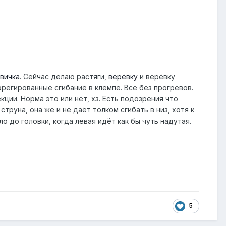
вичка
. Сейчас делаю растяги,
верёвку
и верёвку
эрегированные сгибание в клемпе. Все без прогревов.
ции. Норма это или нет, хз. Есть подозрения что
струна, она же и не даёт толком сгибать в низ, хотя к
о до головки, когда левая идёт как бы чуть надутая.
5