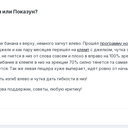
н или Показун?
е банана к верху, немного загнут влево. Прошёл
программу но
джелк и как пару месяцев перешёл на
клемп
с джелком, чутка 
е гнется в низ от слова совсем и плохо в вправо на 100% эрек
гибание в клемпе в низ на эрекции 70% силно тянется та самая 
тся. Так же левая пещера хуже выперает, идёт ровно от начал
ь изгиб влево и чутка дать гибкости в низ!
ова поддержки, советы, любую критику!