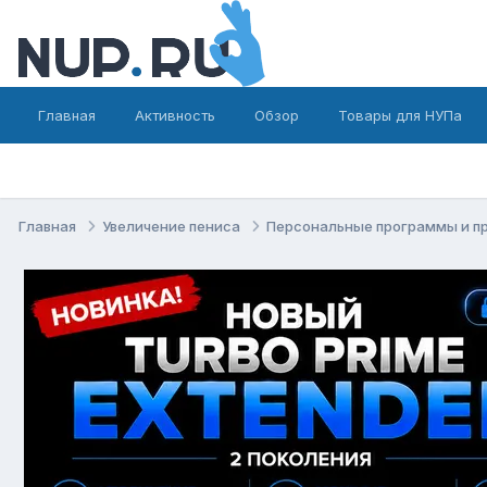
Главная
Активность
Обзор
Товары для НУПа
Главная
Увеличение пениса
Персональные программы и п