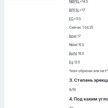
NBPEL
=14.5
BPFSL
=17
EG
=11.5
Сейчас 1.04.25
Bpel
17
Nblel 15.5
Bpfsl
18.5
Eg
12.5
Член обрезан или нет
3. Степень эрекц
8/10
4. Под каким угл