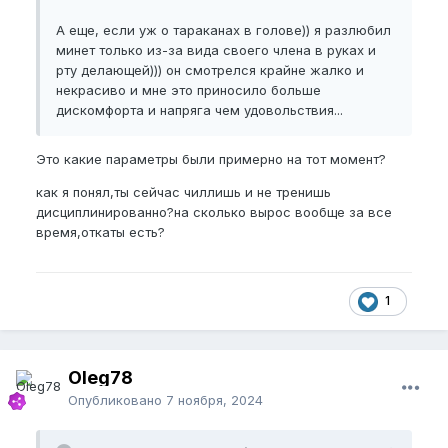
отказался бы
😇
А еще, если уж о тараканах в голове)) я разлюбил
вот моя история в целом.
минет только из-за вида своего члена в руках и
рту делающей))) он смотрелся крайне жалко и
Параметры:
некрасиво и мне это приносило больше
рост -180 см, вес -76 кг
дискомфорта и напряга чем удовольствия...
спорт - 2-3 раза в неделю
Это какие параметры были примерно на тот момент?
Nbpel
-14,5-15 см - разброс из-за эрекции к пупку
как я понял,ты сейчас чиллишь и не тренишь
Bpel
-15,9 см
дисциплинированно?на сколько вырос вообще за все
время,откаты есть?
Eg
-12 см
Bpfsl
- 16 см
1
Спок
- 9,5 см
эрекция-9-10/10 - максимальной твердый и тянется
вверх к пупку( при максимальном возбужени). Во
Oleg78
время полового акта чуть слабеет и можно уже
Опубликовано
7 ноября, 2024
доводить до прямого угла.
цели