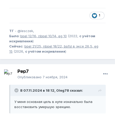
1
ТГ
-
@lesczek,
Было:
bpel
12/16,
nbpel
10/14,
eg
10
(2022,
с учётом
искривления
)
Сейчас:
bpel
21/25,
nbpel
18/22,
bpfsl
в эксе 26,5,
eg
15
(2026,
с учётом искривления
)
Pep7
Опубликовано
7 ноября, 2024
В 07.11.2024 в 18:12, Oleg78 сказал:
У меня основная цель в нупе изначально была
восстановить умершую эрекцию.