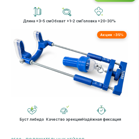
Длина +3–5 см
Обхват +1–2 см
Головка +20–30%
Акция −35%
Буст либидо
Качество эрекции
Надёжная фиксация