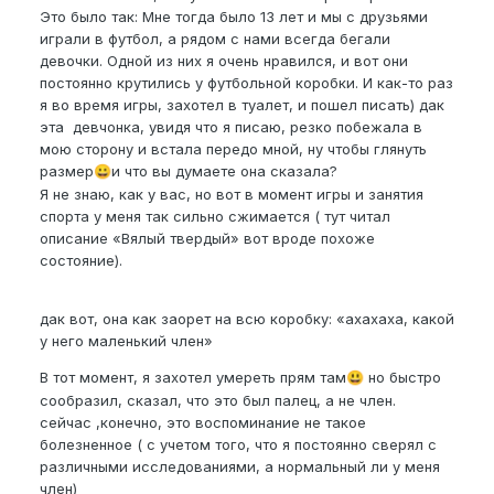
Это было так: Мне тогда было 13 лет и мы с друзьями
играли в футбол, а рядом с нами всегда бегали
девочки. Одной из них я очень нравился, и вот они
постоянно крутились у футбольной коробки. И как-то раз
я во время игры, захотел в туалет, и пошел писать) дак
эта девчонка, увидя что я писаю, резко побежала в
мою сторону и встала передо мной, ну чтобы глянуть
размер
и что вы думаете она сказала?
😀
Я не знаю, как у вас, но вот в момент игры и занятия
спорта у меня так сильно сжимается ( тут читал
описание «Вялый твердый» вот вроде похоже
состояние).
дак вот, она как заорет на всю коробку: «ахахаха, какой
у него маленький член»
В тот момент, я захотел умереть прям там
но быстро
😃
сообразил, сказал, что это был палец, а не член.
сейчас ,конечно, это воспоминание не такое
болезненное ( с учетом того, что я постоянно сверял с
различными исследованиями, а нормальный ли у меня
член)