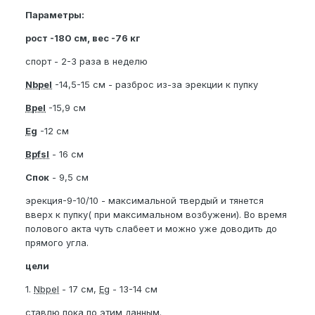
Параметры:
рост -180 см, вес -76 кг
спорт - 2-3 раза в неделю
Nbpel
-14,5-15 см - разброс из-за эрекции к пупку
Bpel
-15,9 см
Eg
-12 см
Bpfsl
- 16 см
Спок
- 9,5 см
эрекция-9-10/10 - максимальной твердый и тянется
вверх к пупку( при максимальном возбужени). Во время
полового акта чуть слабеет и можно уже доводить до
прямого угла.
цели
1.
Nbpel
- 17 см,
Eg
- 13-14 см
ставлю пока по этим данным.