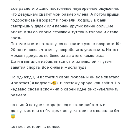
все равно это дало постоянное неуверенное ощущение,
что девушкам хватит мой размер члена. А потом прыщи,
подростковый возраст и поехали. Ходишь в бани,
смотришь у дядек или парней других какие большие
висят, а ты со своим стручком тут.так в голове и стало
зреть.
Потом в инете натолкнулся на гратис уже в возрасте 19-
20 лет и понял, что могу попробовать увеличить. На тот
момент девушек не было из за этого комплекса.
Да и я пытался избавляться от этих мыслей - путем
занятия спорта. Все силы и мысли туда.
Но однажды, Я встретил свою любовь и ей все хватало
и хватает( я надеюсь
), и поэтому вроде как забил. Но
😀
недавно снова вспомнил о своей идее фикс-увеличить
размер!
по своей натуре я марафонец и готов работать в
долгую, хотя и от быстрых результатов не отказался бы
😇
вот моя история в целом.