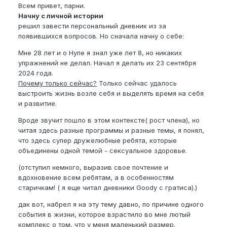
Всем привет, парни.
Начну с личной истории
решил завести персональный дневник из за
появившихся вопросов. Но сначала начну о себе:
Мне 28 лет и о Нупе я знал уже лет 8, но никаких
упражнений не делал. Начал я делать их 23 сентября
2024 года.
Почему только сейчас?
Только сейчас удалось
выстроить жизнь возле себя и выделять время на себя
и развитие.
Вроде звучит пошло в этом контексте( рост члена), но
читая здесь разные программы и разные темы, я понял,
что здесь супер дружелюбные ребята, которые
объединены одной темой - сексуальное здоровье.
(отступил немного, выразив свое почтение и
вдохновение всем ребятам, а в особенностям
старичкам! ( я еще читал дневники Goody с гратиса).)
дак вот, набрел я на эту тему давно, по причине одного
события в жизни, которое взрастило во мне лютый
комплекс о том, что у меня маленький размер.