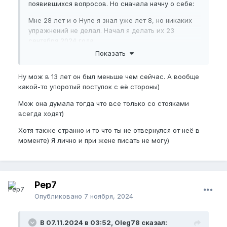
появившихся вопросов. Но сначала начну о себе:
Мне 28 лет и о Нупе я знал уже лет 8, но никаких
упражнений не делал. Начал я делать их 23
сентября 2024 года.
Почему только сейчас?
Только сейчас удалось
Показать
выстроить жизнь возле себя и выделять время на
себя и развитие.
Ну мож в 13 лет он был меньше чем сейчас. А вообще
какой-то упоротый поступок с её стороны)
Вроде звучит пошло в этом контексте( рост члена),
но читая здесь разные программы и разные темы,
Мож она думала тогда что все только со стояками
я понял, что здесь супер дружелюбные ребята,
всегда ходят)
которые объединены одной темой - сексуальное
здоровье.
Хотя также странно и то что ты не отвернулся от неё в
моменте) Я лично и при жене писать не могу)
(отступил немного, выразив свое почтение и
вдохновение всем ребятам, а в особенностям
старичкам! ( я еще читал дневники Goody с
гратиса).)
Pep7
дак вот, набрел я на эту тему давно, по причине
Опубликовано
7 ноября, 2024
одного события в жизни, которое взрастило во
мне лютый комплекс о том, что у меня маленький
размер.
В 07.11.2024 в 03:52, Oleg78 сказал: