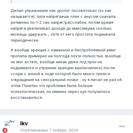
Делал упражнение как уролог посоветовал (хз как
называется): типа напрягаешь член с анусом сначала
ритмично по 1-2 сек напряг/расслабон, потом время
напряга увеличивал доходя до максимума сколько
можешь удержать.., хотя от него простата поднывала
периодически.
А вообще эрекция с каменной и беспроблемной вмиг
пропала примерно на полгода почти полностью (вообще
не мог встать, вообще никак даже под прон не
поднимался и утренние эрекции выключились) после
ссоры с женой в ходе которой было много грязи и
отвращения на сексуальной почве - ну я писал не раз об
этом. Понятно что проблема была больше
психологическая, но именно через нуп получилось
восстановиться.
lkv
Опубликовано
7 ноября, 2024