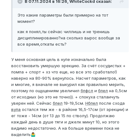
В 07.11.2024 в 16:26, WhiteCockd сказал:
1.
Nbpel
- 17 см,
Eg
- 13-14 см
Это какие параметры были примерно на тот
ставлю пока по этим данным.
момент?
я упомянул уже, что начал заниматься по
как я понял,ты сейчас чиллишь и не тренишь
программе новичка
.
дисциплинированно?на сколько вырос вообще за
уже есть результаты, как мне кажется.
все время,откаты есть?
Сомневаюсь, потому что тренировался сначала
лежа, а потом стоя в душе. При это в спокойном и
У меня основная цель в нупе изначально была
изменение
Bpfsl
уже были отмечены. делал акцент
восстановить умершую эрекцию. За счёт сосудистых +
на тягах, по 20 минут были тяги обычные - вверх,
помпа + спорт + хз что еще, но все это сработало!)
вниз, вбок( в среднем, это общее время ), и
наверно на 80-90% вернулось. Насчет параметров, как
Джелк мокрый ( сначала 10 минут), и потом сухой
и многие, я вначале не выкурил как правильно мерить,
уже ( 150-180 раз - это примерно минут 5)
поэтому по ощущениям увеличил
бпфсл
и
бпел
на 0,5см
от исходных (но это не точно)). + спокуха сталаичуть
Акцент делал на растягах
из-за того, что во многих
уверен ней. Сейчас
бпел
19-19,5см.
Нбпел
после схода
дневниках видел, как советовали увеличить
вупа
остался тем же - в районе 16,5-17см (от эрекции) и
разницу между
Bpfsl
и
Bpel
до 2 см.
ег тоже - 14см (от 13 до 15 по стволу). Продолжаю
каждый день в душе тяги и джелк минут 10, но этого
Но сейчас с 30.10.2024 взял выходные из-за
видимо недостаточно. А на больше времени пока не
эрекции.
выделить
🤷‍♂️
Делаю пока только
кегель
и на мышцу icm с утра