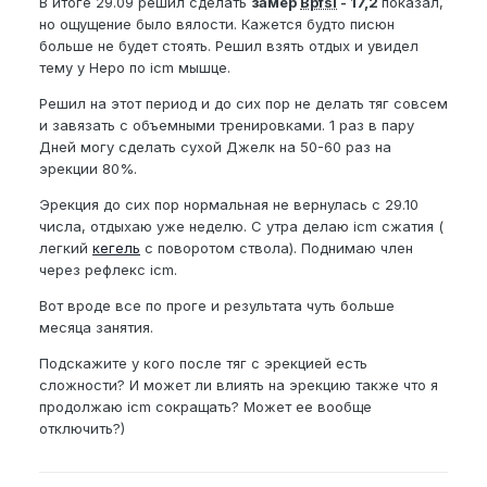
В итоге 29.09 решил сделать
замер
Bpfsl
- 17,2
показал,
но ощущение было вялости. Кажется будто писюн
больше не будет стоять. Решил взять отдых и увидел
тему у Неро по icm мышце.
Решил на этот период и до сих пор не делать тяг совсем
и завязать с объемными тренировками. 1 раз в пару
Дней могу сделать сухой Джелк на 50-60 раз на
эрекции 80%.
Эрекция до сих пор нормальная не вернулась с 29.10
числа, отдыхаю уже неделю. С утра делаю icm сжатия (
легкий
кегель
с поворотом ствола). Поднимаю член
через рефлекс icm.
Вот вроде все по проге и результата чуть больше
месяца занятия.
Подскажите у кого после тяг с эрекцией есть
сложности? И может ли влиять на эрекцию также что я
продолжаю icm сокращать? Может ее вообще
отключить?)