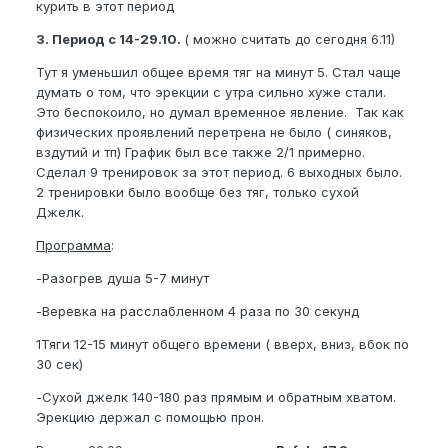
курить в этот период
3. Период с 14-29.10.
( можно считать до сегодня 6.11)
Тут я уменьшил общее время тяг на минут 5. Стал чаще
думать о том, что эрекции с утра сильно хуже стали.
Это беспокоило, но думал временное явление. Так как
физических проявлений перетрена не было ( синяков,
вздутий и тп) График был все также 2/1 примерно.
Сделал 9 тренировок за этот период. 6 выходных было.
2 тренировки было вообще без тяг, только сухой
Джелк.
Программа
:
-Разогрев душа 5-7 минут
-Веревка на расслабленном 4 раза по 30 секунд
1Тяги 12-15 минут общего времени ( вверх, вниз, вбок по
30 сек)
-Сухой джелк 140-180 раз прямым и обратным хватом.
Эрекцию держал с помощью прон.