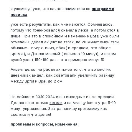
я упомянул уже, что начал заниматься по
программе
новичка
.
уже есть результаты, как мне кажется. Сомневаюсь,
потому что тренировался сначала лежа, а потом стоя в
душе. При это в спокойном и изменение
Bpfsl
уже были
отмечены. делал акцент на тягах, по 20 минут были тяги
обычные - вверх, вниз, вбок( в среднем, это общее
время ), и Джелк мокрый ( сначала 10 минут), и потом
сухой уже ( 150-180 раз - это примерно минут 5)
Акцент делал на растягах
из-за того, что во многих
дневниках видел, как советовали увеличить разницу
между
Bpfsl
и
Bpel
до 2 см.
Но сейчас с 30.10.2024 взял выходные из-за эрекции.
Делаю пока только
кегель
и на мышцу icm с утра 5-10
минут упражнения. Завтра напишу программу как
сколько и что делал!
проблемы и вопросы, изменения: