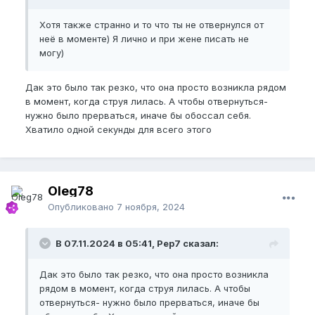
Это было так: Мне тогда было 13 лет и мы с
друзьями играли в футбол, а рядом с нами всегда
Хотя также странно и то что ты не отвернулся от
бегали девочки. Одной из них я очень нравился, и
неё в моменте) Я лично и при жене писать не
вот они постоянно крутились у футбольной
могу)
коробки. И как-то раз я во время игры, захотел в
туалет, и пошел писать) дак эта девчонка, увидя
Дак это было так резко, что она просто возникла рядом
что я писаю, резко побежала в мою сторону и
в момент, когда струя лилась. А чтобы отвернуться-
встала передо мной, ну чтобы глянуть размер
и
😀
нужно было прерваться, иначе бы обоссал себя.
что вы думаете она сказала?
Хватило одной секунды для всего этого
Я не знаю, как у вас, но вот в момент игры и
занятия спорта у меня так сильно сжимается ( тут
читал описание «Вялый твердый» вот вроде
похоже состояние).
Oleg78
Опубликовано
7 ноября, 2024
дак вот, она как заорет на всю коробку: «ахахаха,
какой у него маленький член»
В 07.11.2024 в 05:41, Pep7 сказал:
В тот момент, я захотел умереть прям там
но
😃
быстро сообразил, сказал, что это был палец, а не
Дак это было так резко, что она просто возникла
член.
рядом в момент, когда струя лилась. А чтобы
сейчас ,конечно, это воспоминание не такое
отвернуться- нужно было прерваться, иначе бы
болезненное ( с учетом того, что я постоянно