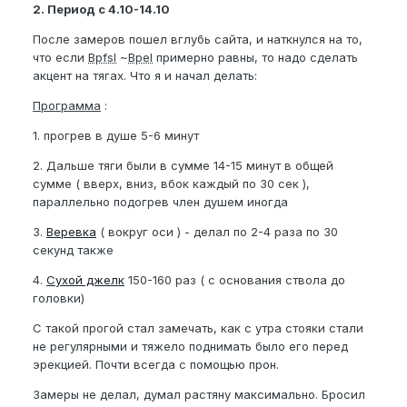
2. Период с 4.10-14.10
После замеров пошел вглубь сайта, и наткнулся на то,
что если
Bpfsl
~
Bpel
примерно равны, то надо сделать
акцент на тягах. Что я и начал делать:
Программа
:
1. прогрев в душе 5-6 минут
2. Дальше тяги были в сумме 14-15 минут в общей
сумме ( вверх, вниз, вбок каждый по 30 сек ),
параллельно подогрев член душем иногда
3.
Веревка
( вокруг оси ) - делал по 2-4 раза по 30
секунд также
4.
Сухой джелк
150-160 раз ( с основания ствола до
головки)
С такой прогой стал замечать, как с утра стояки стали
не регулярными и тяжело поднимать было его перед
эрекцией. Почти всегда с помощью прон.
Замеры не делал, думал растяну максимально. Бросил