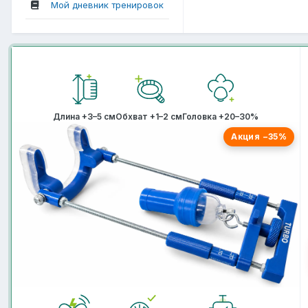
Мой дневник тренировок
Длина +3–5 см
Обхват +1–2 см
Головка +20–30%
Акция −35%