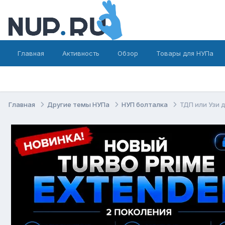
Главная
Активность
Обзор
Товары для НУПа
Главная
Другие темы НУПа
НУП болталка
ТДП или Узи 