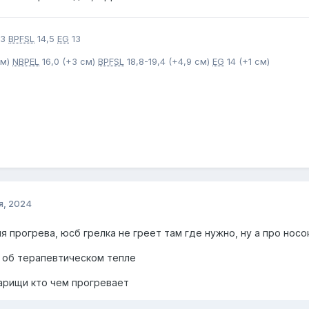
13
BPFSL
14,5
EG
13
см)
NBPEL
16,0 (+3 см)
BPFSL
18,8-19,4 (+4,9 см)
EG
14 (+1 см)
я, 2024
я прогрева, юсб грелка не греет там где нужно, ну а про нос
 об терапевтическом тепле
арищи кто чем прогревает