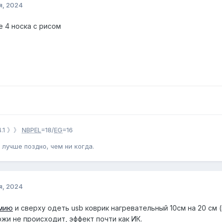
я, 2024
е 4 носка с рисом
4.1 》》
NBPEL
=18/
EG
=16
 лучше поздно, чем ни когда.
я, 2024
мию
и сверху одеть usb коврик нагревательный 10см на 20 см 
жи не происходит, эффект почти как ИК.