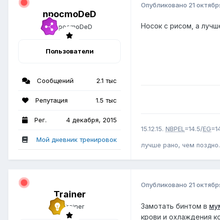
Опубликовано
21 октябр
npocmoDeD
Носок с рисом, а лучш
Пользователи
Сообщений
2.1 тыс
Репутация
1.5 тыс
Рег.
4 декабря, 2015
15.12.15.
NBPEL
=14.5/
EG
=1
Мой дневник тренировок
лучше рано, чем поздно.
Опубликовано
21 октябр
Trainer
Замотать бинтом в
му
крови и охлаждения ко