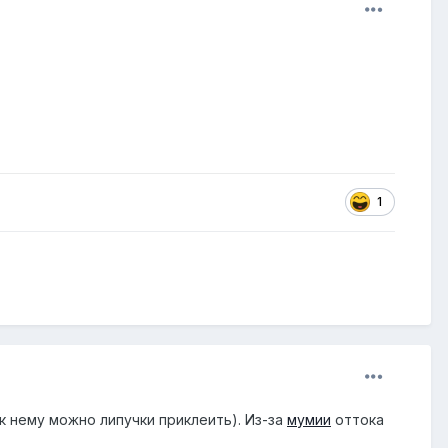
1
(к нему можно липучки приклеить). Из-за
мумии
оттока