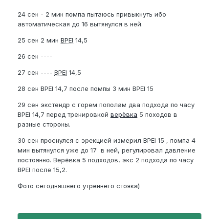
24 сен - 2 мин помпа пытаюсь привыкнуть ибо
автоматическая до 16 вытянулся в ней.
25 сен 2 мин
BPEl
14,5
26 сен ----
27 сен ----
BPEl
14,5
28 сен BPEI 14,7 после помпы 3 мин BPEI 15
29 сен экстендр с горем пополам два подхода по часу
BPEI 14,7 перед тренировкой
верёвка
5 походов в
разные стороны.
30 cен проснулся с эрекцией измерил BPEI 15 , помпа 4
мин вытянулся уже до 17 в ней, регулировал давление
постоянно.
Верёвка 5 подходов, экс 2 подхода по часу
BPEI после 15,2.
Фото сегодняшнего утреннего стояка)