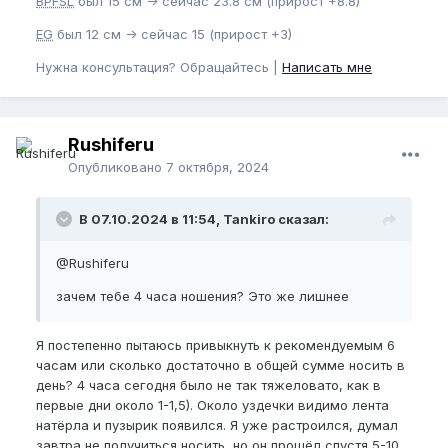
BPFSL
был 15 см -> сейчас 23.8 см (прирост +8.8)
EG
был 12 см -> сейчас 15 (прирост +3)
Нужна консультация? Обращайтесь |
Написать мне
Rushiferu
Опубликовано
7 октября, 2024
В 07.10.2024 в 11:54, Tankiro сказал:
@Rushiferu
зачем тебе 4 часа ношения? Это же лишнее
Я постепенно пытаюсь привыкнуть к рекомендуемым 6
часам или сколько достаточно в общей сумме носить в
день? 4 часа сегодня было не так тяжеловато, как в
первые дни около 1-1,5). Около уздечки видимо лента
натёрла и пузырик появился. Я уже растроился, думал
завтра не получиться носить, но он прошёл спустя 5-10