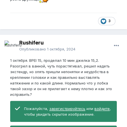
30 cен проснулся с эрекцией измерил BPEI 15 ,
помпа 4 мин вытянулся уже до 17 в ней,
регулировал давление постоянно.
Верёвка 5
подходов, экс 2 подхода по часу BPEI после 15,2.
3
Фото сегодняшнего утреннего стояка)
Rushiferu
Опубликовано
1 октября, 2024
1 октября. BPEI 15, проделал 10 мин джелка 15,2.
Пожалуйста,
зарегистрируйтесь
или
Разогрел в ванной, чуть порастягивал, решил надеть
войдите
, чтобы увидеть скрытое
экстендр, но опять пришли непонятки и неудобства в
изображение.
креплении головки и как правильно выставлять
натяжение и по какой длине. Нормально что у лобка
такой зазор и он не прилегает к нему плотно и как это
исправить.?
Пожалуйста,
зарегистрируйтесь
или
войдите
,
чтобы увидеть скрытое изображение.