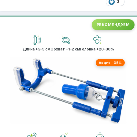
3
РЕКОМЕНДУЕМ
Длина +3–5 см
Обхват +1–2 см
Головка +20–30%
Акция −35%