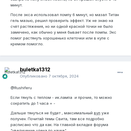
минут.
После экса использовал помпу 6 минут, но мазал Титан
гель мазью, решил проверить эффект. Уж не знаю на
счёт растяжения, но ни одной красной точки не было
замечено, как обычно у меня бывает после помпы. Экс
помог растянуть хорошенько клеточки или в купе с
кремом помогло.
buletka1312
Опубликовано
7 октября, 2024
@Rushiferu
Если тянуть с теплом - ик.лампа и прочие, то можно
сократить до 1 часа + -
Дальше тянуться не будет , максимальный
вуп
уже
получен. Почитай темы Свита, там все подробно
расписано что да как. На главной вкладке форума
"увеличение члена по науке"