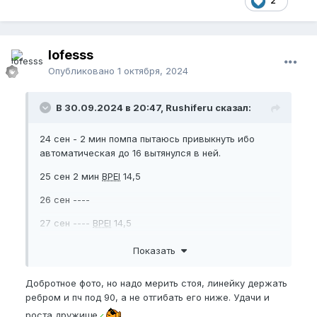
2
lofesss
Опубликовано
1 октября, 2024
В 30.09.2024 в 20:47, Rushiferu сказал:
24 сен - 2 мин помпа пытаюсь привыкнуть ибо
автоматическая до 16 вытянулся в ней.
25 сен 2 мин
BPEl
14,5
26 сен ----
27 сен ----
BPEl
14,5
28 сен BPEI 14,7 после помпы 3 мин BPEI 15
Показать
29 сен экстендр с горем пополам два подхода по
Добротное фото, но надо мерить стоя, линейку держать
часу BPEI 14,7 перед тренировкой
верёвка
5
ребром и пч под 90, а не отгибать его ниже. Удачи и
походов в разные стороны.
роста дружище