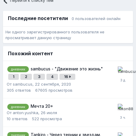
Перейти к списку тем
Последние посетители
0 пользователей онлайн
Ни одного зарегистрированного пользователя не
просматривает данную страницу
Похожий контент
sambucus - "Движение это жизнь"
дневник
1
2
3
4
16
От sambucus,
22 сентября, 2020
305
ответов
67605
просмотров
Мечта 20+
дневник
От anton.yushka,
26 июля
10
ответов
522
просмотра
Tankiro - Через тернии к звездам.
дневник