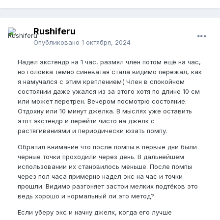
Rushiferu
Опубликовано
1 октября, 2024
Надел экстендр на 1 час, размял член потом ещё на час,
но головка тёмно синеватая стала видимо пережал, как
я намучался с этим креплением( Член в спокойном
состоянии даже ужался из за этого хотя по длине 10 см
или может перетрен. Вечером посмотрю состояние.
Отдохну или 10 минут джелка. В мыслях уже оставить
этот экстендр и перейти чисто на джелк с
растягиваниями и периодически юзать помпу.
Обратил внимание что после помпы в первые дни были
чёрные точки проходили через день. В дальнейшем
использовании их становилось меньше. После помпы
через пол часа примерно надел экс на час и точки
прошли. Видимо разгоняет застои мелких подтёков это
ведь хорошо и нормальный ли это метод?
Если уберу экс и начну джелк, когда его лучше