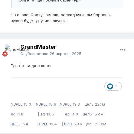
Привет а где покупал стрейчер?
На озоне. Сразу говорю, расходники там барахло,
нужно будет другие покупать
GrandMaster
Опубликовано
26 апреля, 2025
Где фотки до и после
1
NBPEL
15,0. |
NBPEL
18,6 |.
NBPEL
19.3 цель 22см
eg
11,8 |
eg
13,5 |
eg
14.0 цель 15 см
BPEL
16.4 |
BPEL
19,4 |.
BPEL
20.9 цель 23 см