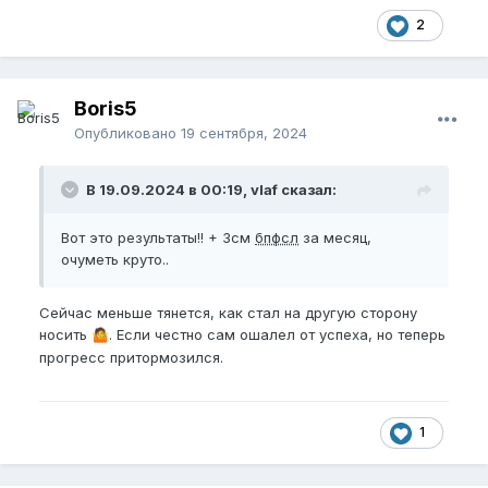
Нупим дальше, приношу ещё стрейчер на левую
2
сторону недельку другую, и буду заниматься
сосудистыми, так как вычитал, со совмещать
вредно для роста. Цель 25 обхват 16.
Boris5
Да, пью ВСАА и л аргинин для занятий, от креатина
Опубликовано
19 сентября, 2024
пока отказался, с него в туалет часто хочется, а
со стрейчером это неудобно. Ношу 7- 10 часов в
день, 6/1. Всем удачи и роста!
В 19.09.2024 в 00:19, vlaf сказал:
Вот это результаты!! + 3см
бпфсл
за месяц,
очуметь круто..
Сейчас меньше тянется, как стал на другую сторону
носить
. Если честно сам ошалел от успеха, но теперь
🤷
прогресс притормозился.
1