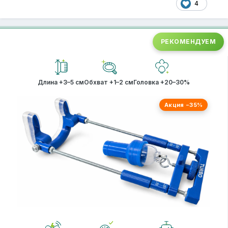
4
РЕКОМЕНДУЕМ
Длина +3–5 см
Обхват +1–2 см
Головка +20–30%
Акция −35%