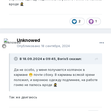
вроде
🥷
2
1
Unknowed
Опубликовано
18 сентября, 2024
В 18.09.2024 в 09:45, Boris5 сказал:
Да не особо, у меня получается колпачок в
кармане
почти сбоку. В карманы всякой хрени
😁
положил, и верхнюю одежду подлиннее, на работе
гоняю не палюсь вроде
🥷
Так же двигаюсь