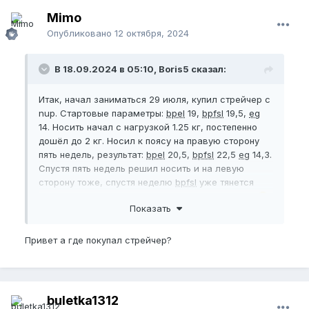
Mimo
Опубликовано
12 октября, 2024
В 18.09.2024 в 05:10, Boris5 сказал:
Итак, начал заниматься 29 июля, купил стрейчер с
nup. Стартовые параметры:
bpel
19,
bpfsl
19,5,
eg
14. Носить начал с нагрузкой 1.25 кг, постепенно
дошёл до 2 кг. Носил к поясу на правую сторону
пять недель, результат:
bpel
20,5,
bpfsl
22,5
eg
14,3.
Спустя пять недель решил носить и на левую
сторону тоже, спустя неделю
bpfsl
уже тянется
меньше почему то, 22, даже если жоско тянуть
😆
Показать
bpel
без изменений, но заметил, что на эрекции
80% можно до 21,5 растянуть)
Привет а где покупал стрейчер?
Жировая прослойка толстая, вешу 95 рост 180,
занимаюсь силовыми почти каждый день, уже
давно, подкачанный
😌
😁
Нупим дальше, приношу ещё стрейчер на левую
buletka1312