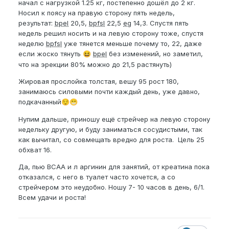
начал с нагрузкой 1.25 кг, постепенно дошёл до 2 кг.
Носил к поясу на правую сторону пять недель,
результат:
bpel
20,5,
bpfsl
22,5
eg
14,3. Спустя пять
недель решил носить и на левую сторону тоже, спустя
неделю
bpfsl
уже тянется меньше почему то, 22, даже
если жоско тянуть
bpel
без изменений, но заметил,
😆
что на эрекции 80% можно до 21,5 растянуть)
Жировая прослойка толстая, вешу 95 рост 180,
занимаюсь силовыми почти каждый день, уже давно,
подкачанный
😌
😁
Нупим дальше, приношу ещё стрейчер на левую сторону
недельку другую, и буду заниматься сосудистыми, так
как вычитал, со совмещать вредно для роста. Цель 25
обхват 16.
Да, пью ВСАА и л аргинин для занятий, от креатина пока
отказался, с него в туалет часто хочется, а со
стрейчером это неудобно. Ношу 7- 10 часов в день, 6/1.
Всем удачи и роста!