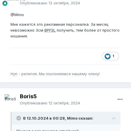
сторону недельку другую, и буду заниматься
Опубликовано
12 октября, 2024
сосудистыми, так как вычитал, со совмещать
вредно для роста. Цель 25 обхват 16.
@Mimo
Да, пью ВСАА и л аргинин для занятий, от креатина
Мне кажется это рекламная персоналка. За месяц
пока отказался, с него в туалет часто хочется, а
невозможно 3см
BPFSL
получить, тем более от простого
со стрейчером это неудобно. Ношу 7- 10 часов в
ношения.
день, 6/1. Всем удачи и роста!
1
Нуп - религия. Мы поклоняемся нашему члену!
Boris5
Опубликовано
12 октября, 2024
В 12.10.2024 в 00:28, Mimo сказал: