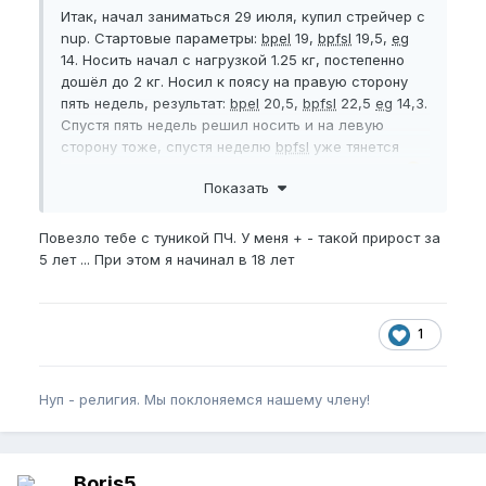
Итак, начал заниматься 29 июля, купил стрейчер с
nup. Стартовые параметры:
bpel
19,
bpfsl
19,5,
eg
14. Носить начал с нагрузкой 1.25 кг, постепенно
дошёл до 2 кг. Носил к поясу на правую сторону
пять недель, результат:
bpel
20,5,
bpfsl
22,5
eg
14,3.
Спустя пять недель решил носить и на левую
сторону тоже, спустя неделю
bpfsl
уже тянется
меньше почему то, 22, даже если жоско тянуть
😆
Показать
bpel
без изменений, но заметил, что на эрекции
80% можно до 21,5 растянуть)
Повезло тебе с туникой ПЧ. У меня + - такой прирост за
Жировая прослойка толстая, вешу 95 рост 180,
5 лет ... При этом я начинал в 18 лет
занимаюсь силовыми почти каждый день, уже
давно, подкачанный
😌
😁
Нупим дальше, приношу ещё стрейчер на левую
1
сторону недельку другую, и буду заниматься
сосудистыми, так как вычитал, со совмещать
вредно для роста. Цель 25 обхват 16.
Нуп - религия. Мы поклоняемся нашему члену!
Да, пью ВСАА и л аргинин для занятий, от креатина
пока отказался, с него в туалет часто хочется, а
со стрейчером это неудобно. Ношу 7- 10 часов в
Boris5