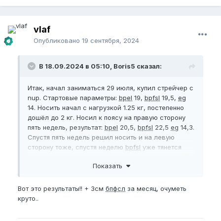
vlaf
Опубликовано
19 сентября, 2024
В 18.09.2024 в 05:10, Boris5 сказал:
Итак, начал заниматься 29 июля, купил стрейчер с
nup. Стартовые параметры:
bpel
19,
bpfsl
19,5,
eg
14. Носить начал с нагрузкой 1.25 кг, постепенно
дошёл до 2 кг. Носил к поясу на правую сторону
пять недель, результат:
bpel
20,5,
bpfsl
22,5
eg
14,3.
Спустя пять недель решил носить и на левую
сторону тоже, спустя неделю
bpfsl
уже тянется
меньше почему то, 22, даже если жоско тянуть
😆
Показать
bpel
без изменений, но заметил, что на эрекции
80% можно до 21,5 растянуть)
Вот это результаты!! + 3см
бпфсл
за месяц, очуметь
Жировая прослойка толстая, вешу 95 рост 180,
круто..
занимаюсь силовыми почти каждый день, уже
давно, подкачанный
😌
😁