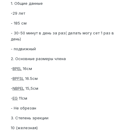
1. Общие данные
-29 лет
- 185 см
- 30-50 минут в день за раз( делать могу сет 1 раз в
день)
- подвижный
2. Основные размеры члена
-
BPEL
16см
-
BPFSL
16.5см
-
NBPEL
15,5см
-
EG
11см
- Не обрезан
3. Степень эрекции
10 (железная)