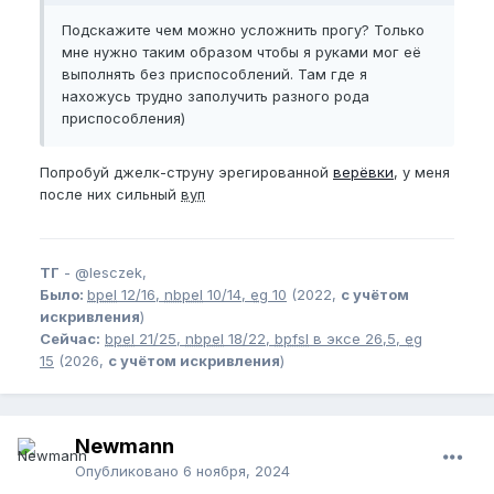
Подскажите чем можно усложнить прогу? Только
мне нужно таким образом чтобы я руками мог её
выполнять без приспособлений. Там где я
нахожусь трудно заполучить разного рода
приспособления)
Попробуй джелк-струну эрегированной
верёвки
, у меня
после них сильный
вуп
ТГ
-
@lesczek,
Было:
bpel
12/16,
nbpel
10/14,
eg
10
(2022,
с учётом
искривления
)
Сейчас:
bpel
21/25,
nbpel
18/22,
bpfsl
в эксе 26,5,
eg
15
(2026,
с учётом искривления
)
Newmann
Опубликовано
6 ноября, 2024