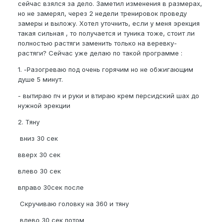
сейчас взялся за дело. Заметил изменения в размерах,
но не замерял, через 2 недели тренировок проведу
замеры и выложу. Хотел уточнить, если у меня эрекция
такая сильная , то получается и туника тоже, стоит ли
полностью растяги заменить только на веревку-
растяги? Сейчас уже делаю по такой программе
:
1. -Разогреваю под очень горячим но не обжигающим
душе 5 минут.
- вытираю пч и руки и втираю крем персидский шах до
нужной эрекции
2. Тяну
вниз 30 сек
вверх 30 сек
влево 30 сек
вправо 30сек после
Скручиваю головку на 360 и тяну
влево 30 сек потом