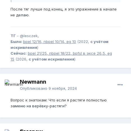
После тяг лучше под конец, я это упражнение в начале
не делаю.
ТГ
-
@lesczek,
Было:
bpel
12/16,
nbpel
10/14,
eg
10
(2022,
с учётом
искривления
)
Сейчас:
bpel
21/25,
nbpel
18/22,
bpfsl
в эксе 26,5,
eg
15
(2026,
с учётом искривления
)
Newmann
Опубликовано
9 ноября, 2024
Вопрос к знатокам: Что если я растяги полностью
заменю на верёвку-растяги?