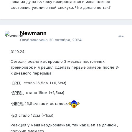
пока из душа выхожу возвращается в изначальное
состояние увеличенной спокухи. Что делаю не так?
Newmann
Опубликовано
30 октября, 2024
31.10.24
Сегодня ровно как прошло 3 месяца постоянных
тренировок и я решил сделать первые замеры после 3-
х дневного перерыва:
-
BPEL
стало 16,5см (+0,5см)
-
BPFSL
стало 18см (+1,5см)
-
NBPEL
15,5см так и осталось
-
EG
стало 12см (+1см)
Реакция у меня неоднозначная, так как шёл за длиной ,
получил диаметр.