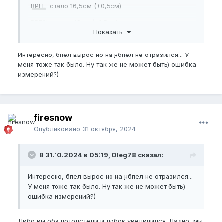
-
BPEL
стало 16,5см (+0,5см)
-
BPFSL
стало 18см (+1,5см)
Показать
-
NBPEL
15,5см так и осталось
Интересно,
бпел
вырос но на
нбпел
не отразился... У
-
EG
стало 12см (+1см)
меня тоже так было. Ну так же не может быть) ошибка
измерений?)
Реакция у меня неоднозначная, так как шёл за
длиной , получил диаметр.
Ну буду дальше нупить по той же программе.
Посмотрим что из этого выйдет.
firesnow
Опубликовано
31 октября, 2024
Следующие замеры проведу через полтора
месяца ...
В 31.10.2024 в 05:19, Oleg78 сказал:
Если кто-то может что-то подсказать, буду очень
признателен, ато никто не реагирует совсем
Интересно,
бпел
вырос но на
нбпел
не отразился...
У меня тоже так было. Ну так же не может быть)
ошибка измерений?)
Либо вы оба потолстели и лобок увеличился. Ладно, мы