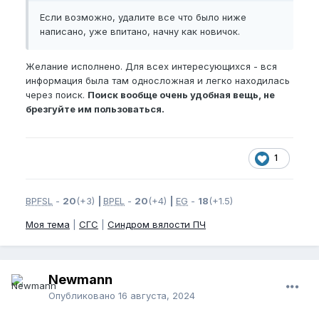
Если возможно, удалите все что было ниже
написано, уже впитано, начну как новичок.
Желание исполнено. Для всех интересующихся - вся
информация была там односложная и легко находилась
через поиск.
Поиск вообще очень удобная вещь, не
брезгуйте им пользоваться.
1
BPFSL
-
20
(+3)
|
BPEL
-
20
(+4)
|
EG
-
18
(+1.5)
Моя тема
|
СГС
|
Синдром вялости ПЧ
Newmann
Опубликовано
16 августа, 2024