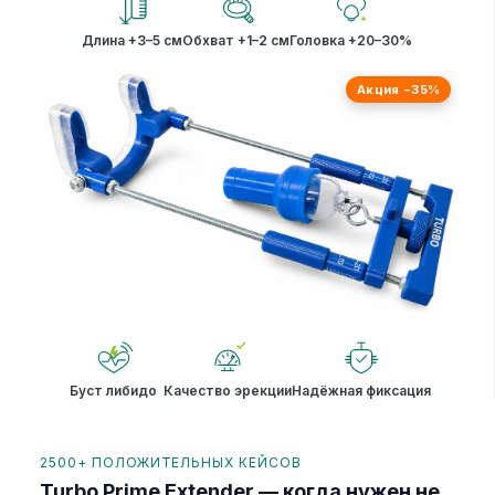
Длина +3–5 см
Обхват +1–2 см
Головка +20–30%
Акция −35%
Буст либидо
Качество эрекции
Надёжная фиксация
2500+ ПОЛОЖИТЕЛЬНЫХ КЕЙСОВ
Turbo Prime Extender — когда нужен не