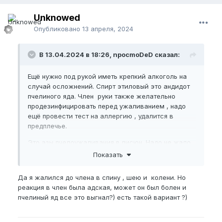
Unknowed
Опубликовано
13 апреля, 2024
В 13.04.2024 в 18:26, npocmoDeD сказал:
Ещё нужно под рукой иметь крепкий алкоголь на
случай осложнений. Спирт этиловый это андидот
пчелиного яда. Член руки также желательно
продезинфицировать перед ужаливанием , надо
ещё провести тест на аллергию , удалится в
предплечье.
Это азы пчелоужаливания в писюн. Надо не жало
доставать сразу , а прочитать самостоятельно что
Показать
есть апитерапия пчелоужаливания.
Да я жалился до члена в спину , шею и колени. Но
реакция в член была адская, может он был болен и
пчелиный яд все это выгнал?) есть такой вариант ?)