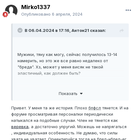
Mirko1337
Опубликовано
6 апреля, 2024
В 06.04.2024 в 17:16, Антон21 сказал:
Мужики, тяну как могу, сейчас получилось 13-14
намерить, но это же все равно недалеко от
"бреда". Хз, может у меня висяк не такой
эластичный, как должен быть?
Показать
Привет. У меня та же история. Плохо
бпфсл
тянется. И на
форуме просматривая персоналки периодически
натыкался на подобные случаи. Член не тянется как
веревка
, а достаточно упругий. Можешь не напрягаться
, индивидуальная особенность. Не думаю, что силы
хвата не хватает. Ориентируйся тогда на
бпел
-
нбпел
-ег,