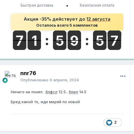
•
Быстрая доставка
Безопасная оплата
Акция -35% действует до
12 августа
Осталось всего 5 комплектов
nnr76
Опубликовано
6 апреля, 2024
Ничего не понял..
бпфсл
12.5..
бпел
14.5
Бред какой то, иди меряй по новой
2