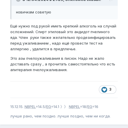
новичкам советую
Ещё нужно под рукой иметь крепкий алкоголь на случай
осложнений. Спирт этиловый это андидот пчелиного
яда. Член руки также желательно продезинфицировать
перед ужаливанием , надо ещё провести тест на
аллергию , удалится в предплечье.
Это азы пчелоужаливания в писюн. Надо не жало
доставать сразу , а прочитать самостоятельно что есть
апитерапия пчелоужаливания.
3
15.12.15.
NBPEL
=14.5/
EG
=14.1 》》
NBPEL
=18/
EG
=16
лучше рано, чем поздно. лучше поздно, чем ни когда.