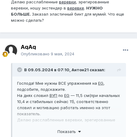
Делаю расслабленные
веревки
, эрегированные
веревки, ношу экстендер в
веревке
.
НУЖНО
БОЛЬШЕ.
Заказал эластичный бинт для мумий. Что еще
можно сделать?
AqAq
Опубликовано
9 мая, 2024
В 09.05.2024 в 07:10, Антон21 сказал:
Господа! Мне нужны ВСЕ упражнения на
EG
,
подсобите, подскажите.
На днях словил
ВУП
по
EG
— 11,5 см(при начальных
10,4 и стабильных сейчас 11), соответственно
словил и мотивацию работать именно на этот
показатель.
Делаю расслабленные веревки, эрегированные
веревки, ношу экстендер в веревке.
НУЖНО
Показать
БОЛЬШЕ.
Заказал эластичный бинт для мумий. Что