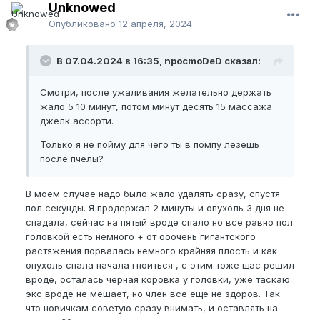
Unknowed
Опубликовано
12 апреля, 2024
В 07.04.2024 в 16:35, npocmoDeD сказал:
Смотри, после ужаливания желательно держать
жало 5 10 минут, потом минут десять 15 массажа
джелк ассорти.
Только я не пойму для чего ты в помпу лезешь
после пчелы?
В моем случае надо было жало удалять сразу, спустя
пол секунды. Я продержал 2 минуты и опухоль 3 дня не
спадала, сейчас на пятый вроде спало но все равно пол
головкой есть немного + от ооочень гигантского
растяжения порвалась немного крайняя плость и как
опухоль спала начала гноиться , с этим тоже щас решил
вроде, осталась черная коровка у головки, уже таскаю
экс вроде не мешает, но член все еще не здоров. Так
что новичкам советую сразу внимать, и оставлять на