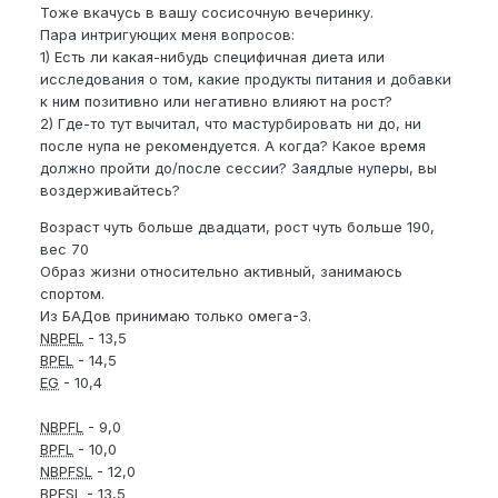
Тоже вкачусь в вашу сосисочную вечеринку.
Пара интригующих меня вопросов:
1) Есть ли какая-нибудь специфичная диета или
исследования о том, какие продукты питания и добавки
к ним позитивно или негативно влияют на рост?
2) Где-то тут вычитал, что мастурбировать ни до, ни
после нупа не рекомендуется. А когда? Какое время
должно пройти до/после сессии? Заядлые нуперы, вы
воздерживайтесь?
Возраст чуть больше двадцати, рост чуть больше 190,
вес 70
Образ жизни относительно активный, занимаюсь
спортом.
Из БАДов принимаю только омега-3.
NBPEL
- 13,5
BPEL
- 14,5
EG
- 10,4
NBPFL
- 9,0
BPFL
- 10,0
NBPFSL
- 12,0
BPFSL
- 13,5