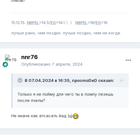
пчелы?
15.12.15.
NBPEL
=14.5/
EG
=14.1 》》
NBPEL
=18/
EG
=16
лучше рано, чем поздно. лучше поздно, чем ни когда.
nnr76
Опубликовано
7 апреля, 2024
В 07.04.2024 в 16:35, npocmoDeD сказал:
Только я не пойму для чего ты в помпу лезешь
после пчелы?
Не иначе как атсасать йад (ц)