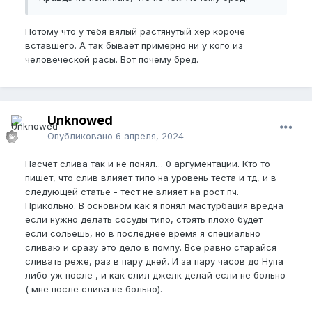
Потому что у тебя вялый растянутый хер короче
вставшего. А так бывает примерно ни у кого из
человеческой расы. Вот почему бред.
Unknowed
Опубликовано
6 апреля, 2024
Насчет слива так и не понял… 0 аргументации. Кто то
пишет, что слив влияет типо на уровень теста и тд, и в
следующей статье - тест не влияет на рост пч.
Прикольно. В основном как я понял мастурбация вредна
если нужно делать сосуды типо, стоять плохо будет
если сольешь, но в последнее время я специально
сливаю и сразу это дело в помпу. Все равно старайся
сливать реже, раз в пару дней. И за пару часов до Нупа
либо уж после , и как слил джелк делай если не больно
( мне после слива не больно).