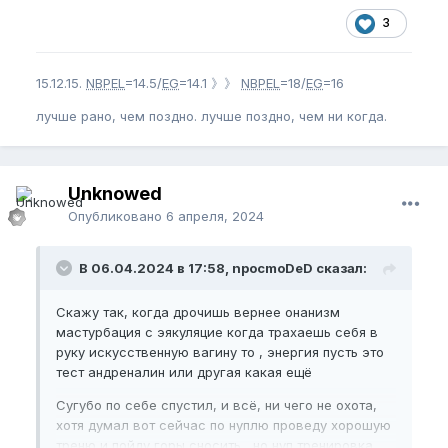
3
15.12.15.
NBPEL
=14.5/
EG
=14.1 》》
NBPEL
=18/
EG
=16
лучше рано, чем поздно. лучше поздно, чем ни когда.
Unknowed
Опубликовано
6 апреля, 2024
В 06.04.2024 в 17:58, npocmoDeD сказал:
Скажу так, когда дрочишь вернее онанизм
мастурбация с эякуляцие когда трахаешь себя в
руку искусственную вагину то , энергия пусть это
тест андреналин или другая какая ещё
Сугубо по себе спустил, и всё, ни чего не охота,
хотя думал вот сейчас по нуплю проведу хорошую
треню и пойду горы сносить , но нуп тренировка