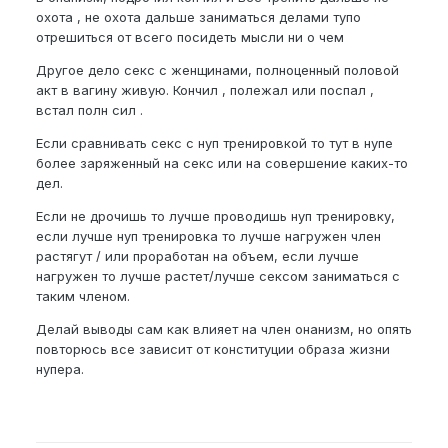
охота , не охота дальше заниматься делами тупо
отрешиться от всего посидеть мысли ни о чем
Другое дело секс с женщинами, полноценный половой
акт в вагину живую. Кончил , полежал или поспал ,
встал полн сил .
Если сравнивать секс с нуп тренировкой то тут в нупе
более заряженный на секс или на совершение каких-то
дел.
Если не дрочишь то лучше проводишь нуп тренировку,
если лучше нуп тренировка то лучше нагружен член
растягут / или проработан на объем, если лучше
нагружен то лучше растет/лучше сексом заниматься с
таким членом.
Делай выводы сам как влияет на член онанизм, но опять
повторюсь все зависит от конституции образа жизни
нупера.