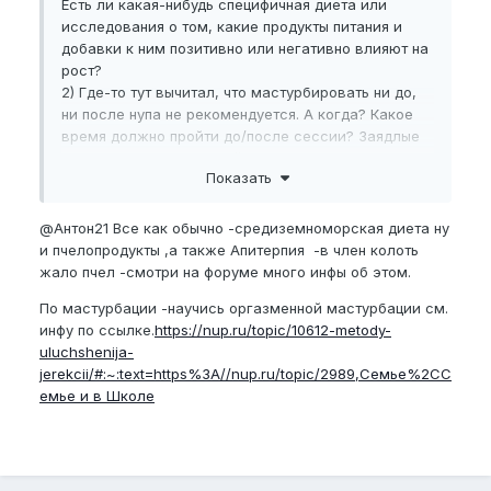
Есть ли какая-нибудь специфичная диета или
исследования о том, какие продукты питания и
добавки к ним позитивно или негативно влияют на
рост?
2) Где-то тут вычитал, что мастурбировать ни до,
ни после нупа не рекомендуется. А когда? Какое
время должно пройти до/после сессии? Заядлые
нуперы, вы воздерживайтесь?
Показать
@Антон21
Все как обычно -средиземноморская диета ну
и пчелопродукты ,а также Апитерпия -в член колоть
жало пчел -смотри на форуме много инфы об этом.
По мастурбации -научись оргазменной мастурбации см.
инфу по ссылке.
https://nup.ru/topic/10612-metody-
uluchshenija-
jerekcii/#:~:text=https%3A//nup.ru/topic/2989,Семье%2CС
емье и в Школе