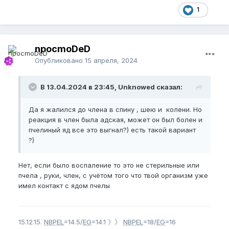
1
npocmoDeD
Опубликовано
15 апреля, 2024
В 13.04.2024 в 23:45, Unknowed сказал:
Да я жалился до члена в спину , шею и колени. Но
реакция в член была адская, может он был болен и
пчелиный яд все это выгнал?) есть такой вариант
?)
Нет, если было воспаление то это не стерильные или
пчела , руки, член, с учётом того что твой организм уже
имел контакт с ядом пчелы
15.12.15.
NBPEL
=14.5/
EG
=14.1 》》
NBPEL
=18/
EG
=16