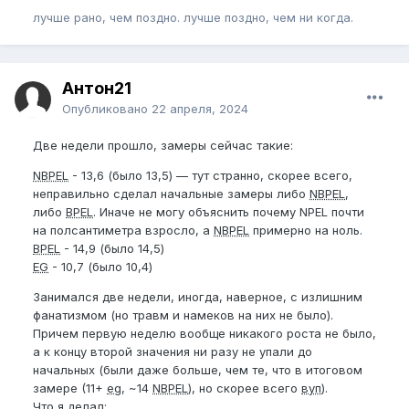
лучше рано, чем поздно. лучше поздно, чем ни когда.
Антон21
Опубликовано
22 апреля, 2024
Две недели прошло, замеры сейчас такие:
NBPEL
- 13,6 (было 13,5) — тут странно, скорее всего,
неправильно сделал начальные замеры либо
NBPEL
,
либо
BPEL
. Иначе не могу объяснить почему NPEL почти
на полсантиметра взросло, а
NBPEL
примерно на ноль.
BPEL
- 14,9 (было 14,5)
EG
- 10,7 (было 10,4)
Занимался две недели, иногда, наверное, с излишним
фанатизмом (но травм и намеков на них не было).
Причем первую неделю вообще никакого роста не было,
а к концу второй значения ни разу не упали до
начальных (были даже больше, чем те, что в итоговом
замере (11+
eg
, ~14
NBPEL
), но скорее всего
вуп
).
Что я делал: