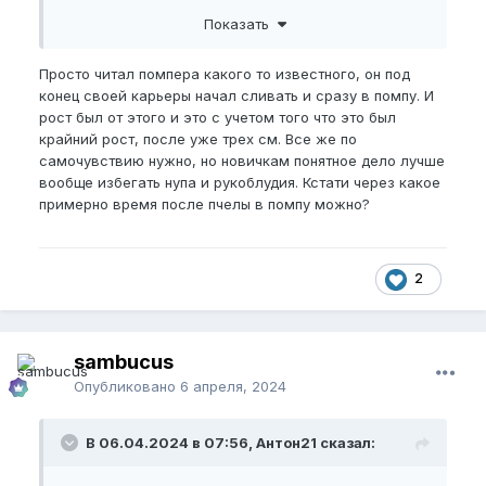
плавно перешла в онанизм, подрочил кончил и всё
Показать
тренить дальше не охота , не охота дальше
заниматься делами тупо отрешиться от всего
Просто читал помпера какого то известного, он под
посидеть мысли ни о чем
конец своей карьеры начал сливать и сразу в помпу. И
рост был от этого и это с учетом того что это был
Другое дело секс с женщинами, полноценный
крайний рост, после уже трех см. Все же по
половой акт в вагину живую. Кончил , полежал или
самочувствию нужно, но новичкам понятное дело лучше
поспал , встал полн сил .
вообще избегать нупа и рукоблудия. Кстати через какое
Если сравнивать секс с нуп тренировкой то тут в
примерно время после пчелы в помпу можно?
нупе более заряженный на секс или на
совершение каких-то дел.
Если не дрочишь то лучше проводишь нуп
2
тренировку, если лучше нуп тренировка то лучше
нагружен член растягут / или проработан на
объем, если лучше нагружен то лучше растет/
sambucus
лучше сексом заниматься с таким членом.
Опубликовано
6 апреля, 2024
Делай выводы сам как влияет на член онанизм, но
опять повторюсь все зависит от конституции
В 06.04.2024 в 07:56, Антон21 сказал:
образа жизни нупера.