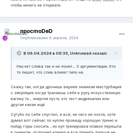
чтобы ничего не оторвать.
npocmoDeD
Опубликовано
6 апреля, 2024
В 06.04.2024 в 09:35, Unknowed сказал:
Насчет слива так и не понял… 0 аргументации. Кто
то пишет, что слив влияет типо на
Скажу так, когда дрочишь вернее онанизм мастурбация
с эякуляцие когда трахаешь себя в руку искусственную
вагину то , энергия пусть это тест андреналин или
другая какая ещё
Сугубо по себе спустил, и всё, ни чего не охота, хотя
думал вот сейчас по нуплю проведу хорошую треню и
пойду горы сносить , но нуп тренировка плавно перешла
в онанизм, подрочил кончил и всё тренить дальше не