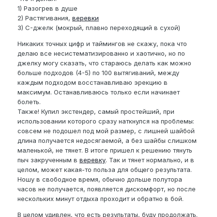
1) Разогрев в душе
2) Растягивания,
веревки
3) C-джелк (мокрый, плавно переходящий в сухой)
Никаких точных цифр и таймингов не скажу, пока что
делаю все несистематизированно и хаотично, но по
джелку могу сказать, что стараюсь делать как можно
больше подходов (4-5) по 100 вытягиваний, между
каждым подходом восстанавливаю эрекцию в
максимум. Останавливаюсь только если начинает
болеть.
Также! Купил экстендер, самый простейший, при
использовании которого сразу наткнулся на проблемы:
совсем не подошел под мой размер, с лишней шайбой
длина получается недосягаемой, а без шайбы слишком
маленькой, не тянет. В итоге пришел к решению тянуть
пыч закрученным в
веревку
. Так и тянет нормально, и в
целом, может какая-то польза для общего результата.
Ношу в свободное время, обычно дольше полутора
часов не получается, появляется дискомфорт, но после
нескольких минут отдыха проходит и обратно в бой.
В целом удивлен, что есть результаты, буду продолжать.