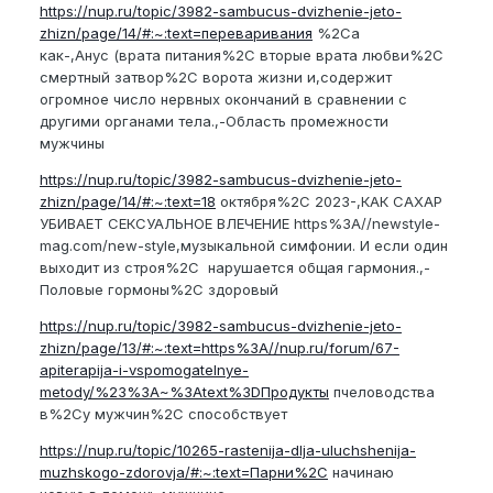
https://nup.ru/topic/3982-sambucus-dvizhenie-jeto-
zhizn/page/14/#:~:text=переваривания
%2Cа
как-,Анус (врата питания%2C вторые врата любви%2C
смертный затвор%2C ворота жизни и,содержит
огромное число нервных окончаний в сравнении с
другими органами тела.,-Область промежности
мужчины
https://nup.ru/topic/3982-sambucus-dvizhenie-jeto-
zhizn/page/14/#:~:text=18
октября%2C 2023-,КАК САХАР
УБИВАЕТ СЕКСУАЛЬНОЕ ВЛЕЧЕНИЕ https%3A//newstyle-
mag.com/new-style,музыкальной симфонии. И если один
выходит из строя%2C нарушается общая гармония.,-
Половые гормоны%2C здоровый
https://nup.ru/topic/3982-sambucus-dvizhenie-jeto-
zhizn/page/13/#:~:text=https%3A//nup.ru/forum/67-
apiterapija-i-vspomogatelnye-
metody/%23%3A~%3Atext%3DПродукты
пчеловодства
в%2Cу мужчин%2C способствует
https://nup.ru/topic/10265-rastenija-dlja-uluchshenija-
muzhskogo-zdorovja/#:~:text=Парни%2C
начинаю