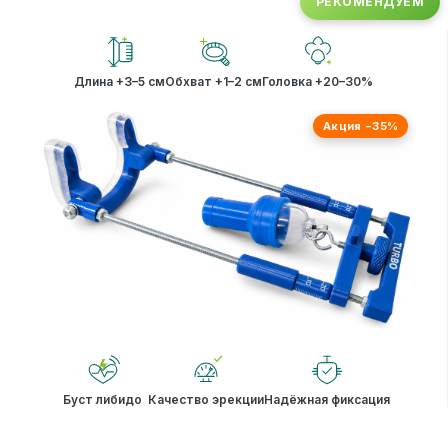
РЕКОМЕНДУЕМ
Длина +3–5 см
Обхват +1–2 см
Головка +20–30%
Акция −35%
Буст либидо
Качество эрекции
Надёжная фиксация