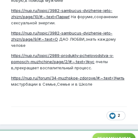
новую,в помощь мужчине
https://nup.ru/topic/3982-sambucus-dvizhenie-jeto-
zhizn/page/10/#:~:text=Парни!
На форуме,сохранении
сексуальной энергии.
https://nup.ru/topic/3982-sambucus-dvizhenie-jeto-
zhizn/page/9/#:~:text=О
ДАО ЛЮБВИ,знать каждому
челове
https://nup.ru/topic/2989-produkty-pchelovodstva-v-
pomosch-muzhchine/page/2/#:~:text=Укус
пчелы
в,прекращает воспалительный процесс.
https://nup.ru/forum/34-muzhskoe-zdorove/#:~:text=Учить
мастурбации в Семье,Семье и в Школе
2