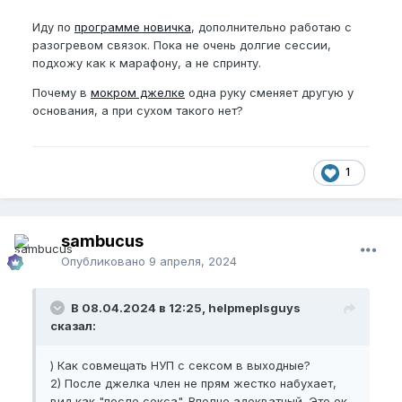
Иду по
программе новичка
, дополнительно работаю с
разогревом связок. Пока не очень долгие сессии,
подхожу как к марафону, а не спринту.
Почему в
мокром джелке
одна руку сменяет другую у
основания, а при сухом такого нет?
1
sambucus
Опубликовано
9 апреля, 2024
В 08.04.2024 в 12:25, helpmeplsguys
сказал:
) Как совмещать НУП с сексом в выходные?
2) После джелка член не прям жестко набухает,
вид как "после секса". Вполне адекватный. Это ок