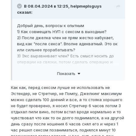
В 08.04.2024 в 12:25, helpmeplsguys
сказал:
Добрый день, вопросы к опытным
1) Как совмещать НУП с сексом в выходные?
2) После джелка член не прям жестко набухает,
вид как "после секса". Вполне адекватный. Это ок
или сильнее прорабатывать?
3) Экс выравнивает член? Есть смысл носить до
операции на связки, потом сделать операцию и
снова носить?
Показать
Как как, перед сексом лучше не использовать не
Эстендер, не Стретчер, не Помпу, Джелкинг максимум
можно сделать 100 доений и все, а то стояка хорошего
не будет проверено, я носил Стретчер 6 часов потом 3
отдыхал пили вино, потом встал вроде нормально и то
чувствовал что как то он долго поднимался, а на другой
день сразу после ношения 6 часов снял его и через 1
час решил сексом позаниматься, поднялся минут 10
позанимался потом вялость и все, суть одна в день