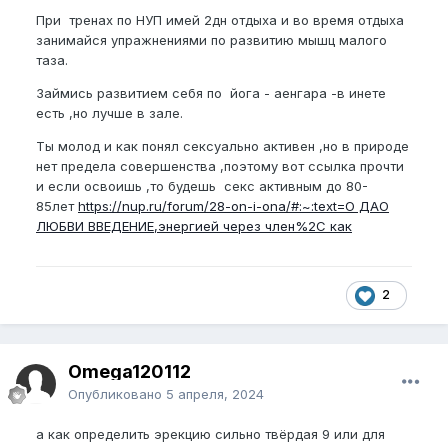
При тренах по НУП имей 2дн отдыха и во время отдыха
занимайся упражнениями по развитию мышц малого
таза.
Займись развитием себя по йога - аенгара -в инете
есть ,но лучше в зале.
Ты молод и как понял сексуально активен ,но в природе
нет предела совершенства ,поэтому вот ссылка прочти
и если освоишь ,то будешь секс активным до 80-
85лет
https://nup.ru/forum/28-on-i-ona/#:~:text=О ДАО
ЛЮБВИ ВВЕДЕНИЕ,энергией через член%2C как
2
Omega120112
Опубликовано
5 апреля, 2024
а как определить эрекцию сильно твёрдая 9 или для