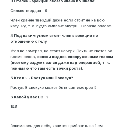
3 Степень эрекции своего члена по шкале:
Сильно твердая - 9
Член крайне твердый даже если стоит не на всю
катушку, т. е. будто имплант внутри... Сложно описать.
4 Под каким углом стоит член в эрекции по
отношению к телу
Угол не замерял, но стоит наверх. Почти не гнется во
время секса,
связки видно невооруженным глазом
(поэтому задумывался даже над операцией, т. к.
понимаю что там есть точки роста).
5 Кто вы - Растун или Показун?
Растун. В спокухе может быть сантиметров 5.
6 Какой у вас LOT?
10.5
Занимаюсь для себя, хочется прибавить по 1 см.