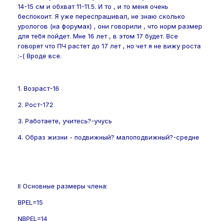
14-15 см и обхват 11-11.5. И то , и то меня очень
беспокоит. Я уже переспрашивал, не знаю сколько
урологов (на форумах) , они говорили , что норм размер
для тебя пойдет. Мне 16 лет , в этом 17 будет. Все
говорят что ПЧ растет до 17 лет , но чет я не вижу роста
:-( Вроде все.
1. Возраст-16
2. Рост-172
3. Работаете, учитесь?-учусь
4. Образ жизни - подвижный? малоподвижный?-средне
II Основные размеры члена:
BPEL=15
NBPEL=14