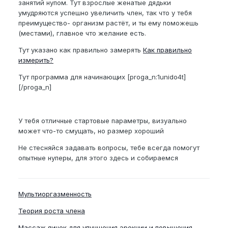
занятий нупом. Тут взрослые женатые дядьки
умудряются успешно увеличить член, так что у тебя
преимущество- организм растёт, и ты ему поможешь
(местами), главное что желание есть.
Тут указано как правильно замерять
Как правильно
измерить?
Тут программа для начинающих [proga_n:1unido4t]
[/proga_n]
У тебя отличные стартовые параметры, визуально
может что-то смущать, но размер хороший
Не стесняйся задавать вопросы, тебе всегда помогут
опытные нуперы, для этого здесь и собираемся
Мультиоргазменность
Теория роста члена
Массаж яичек для улучшения эрекции и повышения