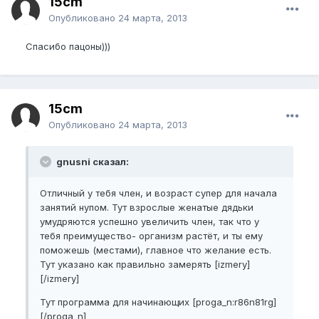
15cm
Опубликовано
24 марта, 2013
Спасибо пацоны)))
15cm
Опубликовано
24 марта, 2013
gnusni сказал:
Отличный у тебя член, и возраст супер для начала
занятий нупом. Тут взрослые женатые дядьки
умудряются успешно увеличить член, так что у
тебя преимущество- организм растёт, и ты ему
поможешь (местами), главное что желание есть.
Тут указано как правильно замерять [izmery]
[/izmery]
Тут программа для начинающих [proga_n:r86n81rg]
[/proga_n]