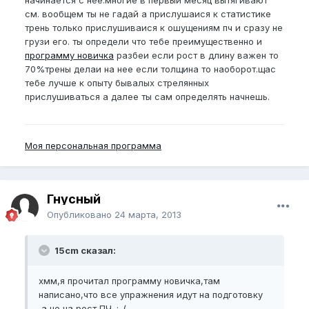
начинается с нее.многие в первый месяц вытягивают
см. вообщем ты не гадай а прислушаися к статистике
трень только прислушиваися к ошущениям пч и сразу не
грузи его. ты определи что тебе преимущественно и
программу новичка
разбеи если рост в длину важен то
70%трены делаи на нее если толщина то наоборот.щас
тебе лучше к опыту бывалых стрелянных
прислушиваться а далее ты сам определять начнешь.
Моя персональная программа
Гнусный
Опубликовано
24 марта, 2013
15cm сказал:
хмм,я прочитал программу новичка,там
написано,что все упражнения идут на подготовку
,а не на рост ПЧ. :-(