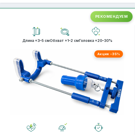
РЕКОМЕНДУЕМ
Длина +3–5 см
Обхват +1–2 см
Головка +20–30%
Акция −35%