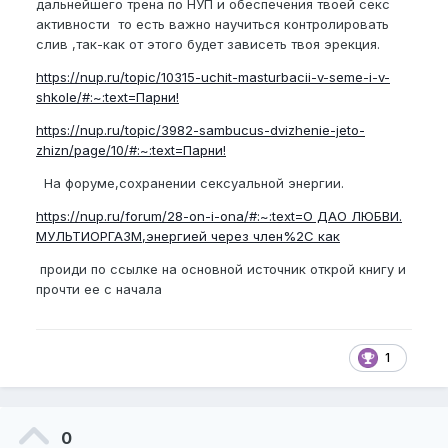
дальнейшего трена по НУП и обеспечения твоей секс
активности то есть важно научиться контролировать
слив ,так-как от этого будет зависеть твоя эрекция.
https://nup.ru/topic/10315-uchit-masturbacii-v-seme-i-v-
shkole/#:~:text=Парни!
https://nup.ru/topic/3982-sambucus-dvizhenie-jeto-
zhizn/page/10/#:~:text=Парни!
На форуме,сохранении сексуальной энергии.
https://nup.ru/forum/28-on-i-ona/#:~:text=О ДАО ЛЮБВИ.
МУЛЬТИОРГАЗМ,энергией через член%2C как
проиди по ссылке на основной источник открой книгу и
прочти ее с начала
1
0