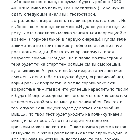
либо самостоятельно, но сумма будет в районе 3000-
4000 тыс либо по полису ОМС бесплатно .) Тебе нужно
сдать следующие анализы : тестостерон,
эстрадиол,гспг,
пролактин, ттг, дигидротестостерон . Не
выборочно. А все одновременно.И далее уже исходя из
результатов анализов можно заниматься коррекцией с
врачом. ( гормональной в первую очередь). Нупом тебе
заниматься не стоит так как у тебя еще естественный
рост должен идти. Достаточно организму в твоем
возрасте помочь. Чем дальше в плане сантиметров у
тебя будет точка старт тем больше см ты сможешь в
нупе вытянуть. А нупом в любом возрасте ты заняться
сможешь если тебе это нужно будет, ограничений нет,
парни разных возрастов. А вот по гормоналке есть
возрастные лимиты все что успеешь нарастить то твоим
и будет. И еще исходя из личного опыта сильно спортом
не перетруждайся и по многу не занимайся. Так как в
том случае если акцент будет делаться основной на
мышцы, то твой тест будет уходить на починку тканей
мышц и на их рост. А вот на вторичные половые
признаки может не хватить. Плюс помимо роста клеток
ПЧ нужно еще чтобы рост нервных клеток происходил. А
если ты будешь уставший постоянно, то сам должен