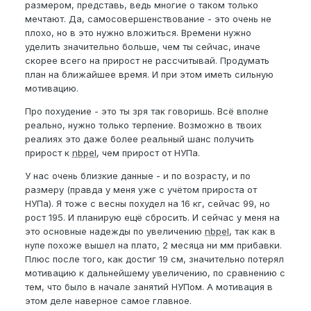
размером, представь, ведь многие о таком только
мечтают. Да, самосовершенствование - это очень не
плохо, но в это нужно вложиться. Времени нужно
уделить значительно больше, чем ты сейчас, иначе
скорее всего на прирост не рассчитывай. Продумать
план на ближайшее время. И при этом иметь сильную
мотивацию.
Про похудение - это ты зря так говоришь. Всё вполне
реально, нужно только терпение. Возможно в твоих
реалиях это даже более реальный шанс получить
прирост к
nbpel
, чем прирост от НУПа.
У нас очень близкие данные - и по возрасту, и по
размеру (правда у меня уже с учётом прироста от
НУПа). Я тоже с весны похудел на 16 кг, сейчас 99, но
рост 195. И планирую ещё сбросить. И сейчас у меня на
это основные надежды по увеличению
nbpel
, так как в
нупе похоже вышел на плато, 2 месяца ни мм прибавки.
Плюс после того, как достиг 19 см, значительно потерял
мотивацию к дальнейшему увеличению, по сравнению с
тем, что было в начале занятий НУПом. А мотивация в
этом деле наверное самое главное.