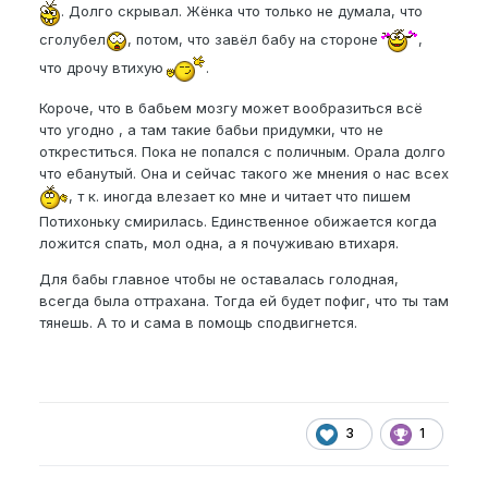
. Долго скрывал. Жёнка что только не думала, что
сголубел
, потом, что завёл бабу на стороне
,
что дрочу втихую
.
Короче, что в бабьем мозгу может вообразиться всё
что угодно , а там такие бабьи придумки, что не
откреститься. Пока не попался с поличным. Орала долго
что ебанутый. Она и сейчас такого же мнения о нас всех
, т к. иногда влезает ко мне и читает что пишем
Потихоньку смирилась. Единственное обижается когда
ложится спать, мол одна, а я почуживаю втихаря.
Для бабы главное чтобы не оставалась голодная,
всегда была оттрахана. Тогда ей будет пофиг, что ты там
тянешь. А то и сама в помощь сподвигнется.
3
1