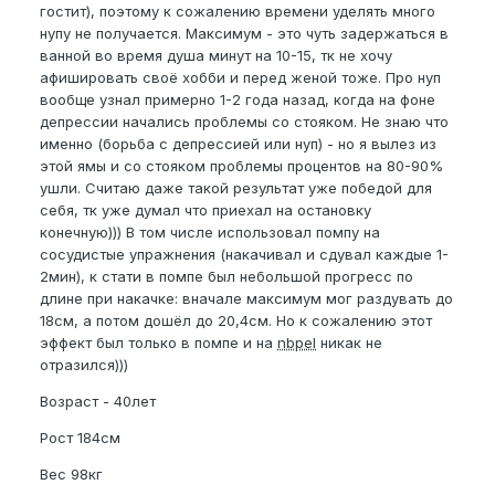
гостит), поэтому к сожалению времени уделять много
нупу не получается. Максимум - это чуть задержаться в
ванной во время душа минут на 10-15, тк не хочу
афишировать своё хобби и перед женой тоже. Про нуп
вообще узнал примерно 1-2 года назад, когда на фоне
депрессии начались проблемы со стояком. Не знаю что
именно (борьба с депрессией или нуп) - но я вылез из
этой ямы и со стояком проблемы процентов на 80-90%
ушли. Считаю даже такой результат уже победой для
себя, тк уже думал что приехал на остановку
конечную))) В том числе использовал помпу на
сосудистые упражнения (накачивал и сдувал каждые 1-
2мин), к стати в помпе был небольшой прогресс по
длине при накачке: вначале максимум мог раздувать до
18см, а потом дошёл до 20,4см. Но к сожалению этот
эффект был только в помпе и на
nbpel
никак не
отразился)))
Возраст - 40лет
Рост 184см
Вес 98кг