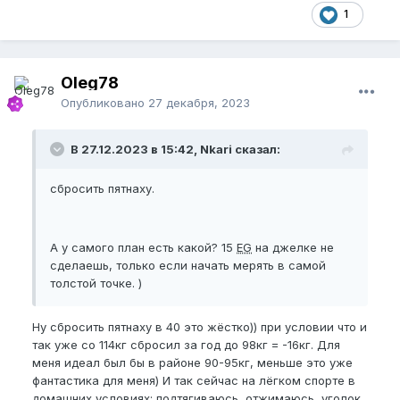
1
Oleg78
Опубликовано
27 декабря, 2023
В 27.12.2023 в 15:42, Nkari сказал:
сбросить пятнаху.
А у самого план есть какой? 15
EG
на джелке не
сделаешь, только если начать мерять в самой
толстой точке. )
Ну сбросить пятнаху в 40 это жёстко)) при условии что и
так уже со 114кг сбросил за год до 98кг = -16кг. Для
меня идеал был бы в районе 90-95кг, меньше это уже
фантастика для меня) И так сейчас на лёгком спорте в
домашних условиях: подтягиваюсь, отжимаюсь, уголок.