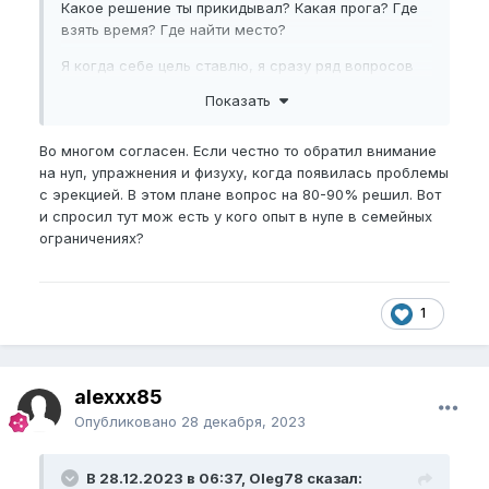
Какое решение ты прикидывал? Какая прога? Где
взять время? Где найти место?
Я когда себе цель ставлю, я сразу ряд вопросов
задаю, зачем, сколько я готов заплатить денег,
Показать
сколько готов тратить энергии, сколько времени
для достижение поставленной цели. Если не готов
Во многом согласен. Если честно то обратил внимание
даже думать о тратах и вложениях, значит цель
на нуп, упражнения и физуху, когда появилась проблемы
пустышка, выдумка, мотивация пройдет через
с эрекцией. В этом плане вопрос на 80-90% решил. Вот
неделю.
и спросил тут мож есть у кого опыт в нупе в семейных
ограничениях?
1
alexxx85
Опубликовано
28 декабря, 2023
В 28.12.2023 в 06:37, Oleg78 сказал: