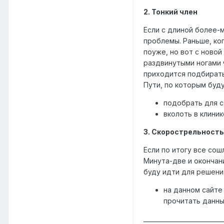
2. Тонкий член
Если с длиной более-м
проблемы. Раньше, ко
поуже, но вот с новой
раздвинутыми ногами ч
приходится подбирать
Пути, по которым буд
подобрать для с
вколоть в клини
3. Скорострельность
Если по итогу все сош
Минута-две и окончан
буду идти для решени
на данном сайте
прочитать данны
__________________________