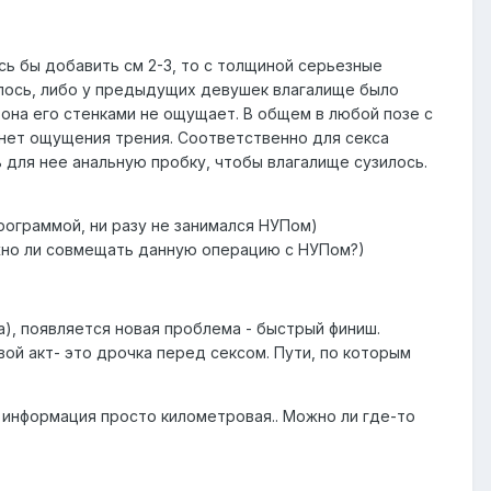
сь бы добавить см 2-3, то с толщиной серьезные
алось, либо у предыдущих девушек влагалище было
 она его стенками не ощущает. В общем в любой позе с
. нет ощущения трения. Соответственно для секса
для нее анальную пробку, чтобы влагалище сузилось.
рограммой, ни разу не занимался НУПом)
можно ли совмещать данную операцию с НУПом?)
а), появляется новая проблема - быстрый финиш.
ой акт- это дрочка перед сексом. Пути, по которым
м информация просто километровая.. Можно ли где-то