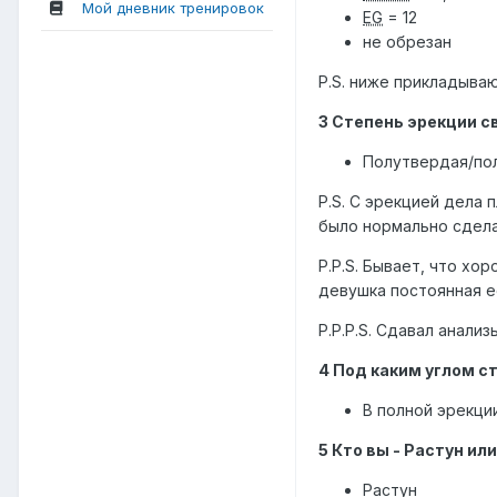
Мой дневник тренировок
EG
= 12
не обрезан
P.S. ниже прикладыва
3 Степень эрекции св
Полутвердая/пол
P.S. С эрекцией дела 
было нормально сдел
P.P.S. Бывает, что хо
девушка постоянная е
P.P.P.S. Сдавал анали
4 Под каким углом с
В полной эрекци
5 Кто вы - Растун ил
Растун