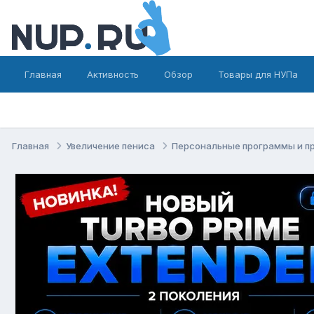
Главная
Активность
Обзор
Товары для НУПа
Главная
Увеличение пениса
Персональные программы и п