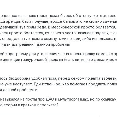
енее все ок, в некоторых позах бьюсь об стенку, хотя хотело
гда эрекция была получше, вроде бы как это не сильно замеч
 девушкой тут прям беда. В мессионерской просто болтается,
лен просто болтается, из-за чего часто начинает падать, т.к
 определенные позы с сомкнутыми ногами, либо использовать 
у идти для решения данной проблемы:
ебе программу для утолщения члена (очень прошу помочь с п
ке инъекции гиалуроновой кислоты (есть ли те, кто делал и 
лось (подобрана удобная поза, перед сексом принята таблетк
ие уже наступает. Единственное, что помогает продлить полов
я данной проблемы:
 натыкался на посты про ДАО и мультиоргазмах, но по ссылка
е теории в кратком пересказе?
________________________________________________________________