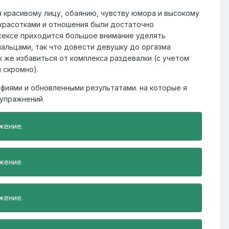
 красивому лицу, обаянию, чувству юмора и высокому
 красотками и отношения были достаточно
сексе приходится большое внимание уделять
альцами, так что довести девушку до оргазма
к же избавиться от комплекса раздевалки (с учетом
и скромно).
фиями и обновленными результатами. на которые я
 упражнений
жение.
жение.
жение.