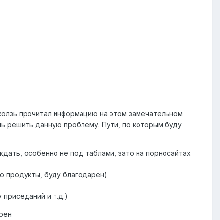
сколзь прочитал информацию на этом замечательном
ь решить данную проблему. Пути, по которым буду
ждать, особенно не под таблами, зато на порносайтах
бо продукты, буду благодарен)
 приседаний и т.д.)
арен