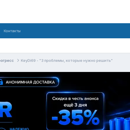
Контакты
рогресс
KeyDi69 - "3 проблемы, которые нужно решить"