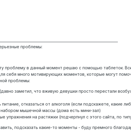
____________________________________________________________________
серьезные проблемы:
эту проблему в данный момент решаю с помощью таблеток. В
для себя много мотивирующих моментов, которые могут помоч
ной проблемы:
 (давно заметил, что вживую девушки просто перестали возбу
 питание, отказаться от алкоголя (если подскажете, какие ли
 набором мышечной массы (дома есть мини-зал)
е упражнения на растяжки (подчерпнул с этого сайта, по типу
обавить, подсказать какие-то моменты - буду премного благод