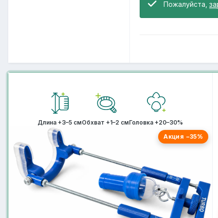
Пожалуйста,
за
Длина +3–5 см
Обхват +1–2 см
Головка +20–30%
Акция −35%