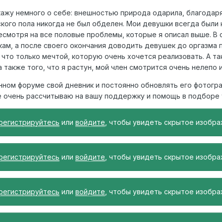
кажу немного о себе: внешностью природа одарила, благодаря
кого пола никогда не был обделен. Мои девушки всегда были
смотря на все половые проблемы, которые я описал выше. В 
ам, а после своего окончания доводить девушек до оргазма п
что только мечтой, которую очень хочется реализовать. А та
 а также того, что я растун, мой член смотрится очень нелепо 
нном форуме свой дневник и постоянно обновлять его фотогра
е очень рассчитываю на вашу поддержку и помощь в подборе
регистрируйтесь
или
войдите
, чтобы увидеть скрытое изобра
регистрируйтесь
или
войдите
, чтобы увидеть скрытое изобра
регистрируйтесь
или
войдите
, чтобы увидеть скрытое изобра