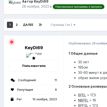
Автор KeyDi69
28 ноября, 2023
в
Персональные программы и прогресс
1
2
ДАЛЕЕ
Страница 1 из 2
Опубликовано
28 ноября
KeyDi69
1 Общие данные
30 лет
Пользователи
195см
30-60 минут в д
образ жизни уср
Сообщений
11
2 Основные размеры
Репутация
9
BPEL
= 17,5
Рег.
10 ноября, 2023
NBPEL
= 16
BPFSL
= 17,5