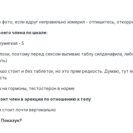
ю фото, если вдруг неправильно измерил - отпишитесь, откорр
оего члена по шкале:
умягкая - 5
плохи, поэтому перед сексом выпиваю таблу силденафила, либ
ать)
рошо стоит и без таблеток, но это прям редкость. Думаю, тут
сть
зы на гормоны, тестостерон в норме
тоит член в эрекции по отношению к телу
и стоит почти вертикально
и Показун?