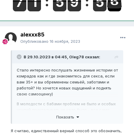
alexxx85
Опубликовано
16 ноября, 2023
В 29.10.2023 в 04:45, Oleg78 сказал:
Стало интересно послушать жизненные истории от
комрадов как и где знакомитесь для секса, если
вам 35+ и вы обременены семьёй, заботами и
работой? Но хочется новых ощущений и поднять
свою самооценку)
В молодости с бабами проблем не было и особых
усилий прикладывать не надо было - все само
собой как-то шло. И по молодости они более
Показать
открыты на секс (как мне кажется сейчас) и на
эксперименты перед мифической свадьбой - типа
Я считаю, единственный верный способ это обозначить,
стараются нагуляться и попутно найти свою