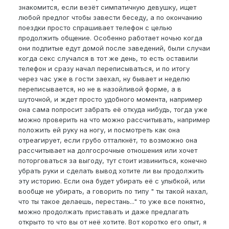
знакомится, если везёт симпатичную девушку, ищет
любой предлог чтобы завести беседу, а по окончанию
поездки просто спрашивает телефон с целью
продолжить общение. Особенно работает ночью когда
они подпитые едут домой после заведений, были случаи
когда секс случался в тот же день, то есть оставили
телефон и сразу начал переписываться, и по итогу
через час уже в гости заехал, ну бывает и неделю
переписывается, но не в назойливой форме, а в
шуточной, и ждет просто удобного момента, например
она сама попросит забрать её откуда нибудь, тогда уже
можно проверить на что можно рассчитывать, например
положить ей руку на ногу, и посмотреть как она
отреагирует, если грубо отталкнёт, то возможно она
рассчитывает на долгосрочные отношения или хочет
поторговаться за выгоду, тут стоит извиниться, конечно
убрать руки и сделать вывод хотите ли вы продолжить
эту историю. Если она будет убирать её с улыбкой, или
вообще не убирать, а говорить по типу " ты такой нахал,
что ты такое делаешь, перестань..." то уже все понятно,
можно продолжать приставать и даже предлагать
открыто то что вы от неё хотите. Вот коротко его опыт, я