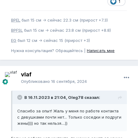
1
сексуально-позитивно, а если мутить с молодыми,
то, думаю это будет выглядеть ещё более
странным: какой-то полудед с наполовину седой
BPEL
был 15 см -> сейчас 22.3 см (прирост +7.3)
головой (имея свой сложившийся характер,
статус на работе, семью за плечами) , ведёт себя
BPFSL
был 15 см -> сейчас 23.8 см (прирост +8.8)
как ребенок)).
EG
был 12 см -> сейчас 15 (прирост +3)
Но книга действительно интересная, можно
Нужна консультация? Обращайтесь |
почерпнуть для себя полезной информации.
Написать мне
Хотелось бы узнать, кто знакомится с молодыми
девушками, как они на это реагируют, их
действительно это забавляет?
vlaf
Опубликовано
16 сентября, 2024
В 16.11.2023 в 21:04, Oleg78 сказал:
Спасибо за опыт! Жаль у меня по работе контакта
с девушками почти нет... Только соседки и подруги
жены)))) но так нельзя....))