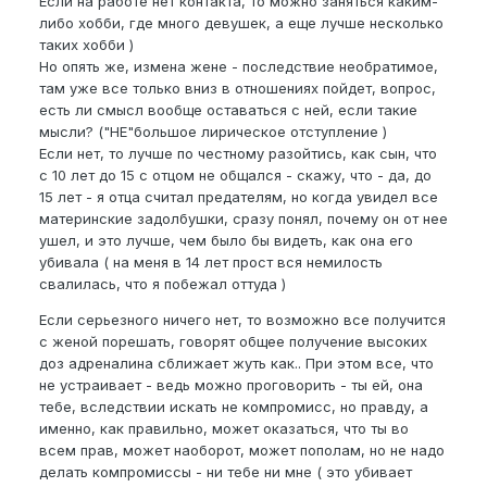
Если на работе нет контакта, то можно заняться каким-
либо хобби, где много девушек, а еще лучше несколько
таких хобби )
Но опять же, измена жене - последствие необратимое,
там уже все только вниз в отношениях пойдет, вопрос,
есть ли смысл вообще оставаться с ней, если такие
мысли? ("НЕ"большое лирическое отступление )
Если нет, то лучше по честному разойтись, как сын, что
с 10 лет до 15 с отцом не общался - скажу, что - да, до
15 лет - я отца считал предателям, но когда увидел все
материнские задолбушки, сразу понял, почему он от нее
ушел, и это лучше, чем было бы видеть, как она его
убивала ( на меня в 14 лет прост вся немилость
свалилась, что я побежал оттуда )
Если серьезного ничего нет, то возможно все получится
с женой порешать, говорят общее получение высоких
доз адреналина сближает жуть как.. При этом все, что
не устраивает - ведь можно проговорить - ты ей, она
тебе, вследствии искать не компромисс, но правду, а
именно, как правильно, может оказаться, что ты во
всем прав, может наоборот, может пополам, но не надо
делать компромиссы - ни тебе ни мне ( это убивает