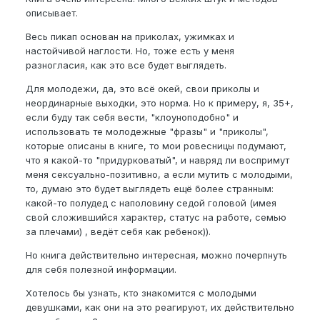
описывает.
Весь пикап основан на приколах, ужимках и
настойчивой наглости. Но, тоже есть у меня
разногласия, как это все будет выглядеть.
Для молодежи, да, это всё окей, свои приколы и
неординарные выходки, это норма. Но к примеру, я, 35+,
если буду так себя вести, "клоуноподобно" и
использовать те молодежные "фразы" и "приколы",
которые описаны в книге, то мои ровесницы подумают,
что я какой-то "придурковатый", и навряд ли воспримут
меня сексуально-позитивно, а если мутить с молодыми,
то, думаю это будет выглядеть ещё более странным:
какой-то полудед с наполовину седой головой (имея
свой сложившийся характер, статус на работе, семью
за плечами) , ведёт себя как ребенок)).
Но книга действительно интересная, можно почерпнуть
для себя полезной информации.
Хотелось бы узнать, кто знакомится с молодыми
девушками, как они на это реагируют, их действительно