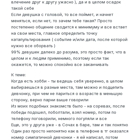
влечение друг к другу ужасно ), да и в целом осадок
такой себе
Если девушка с головой, то все поймет, и начнет
меняться, если нет, то зачем тебе такая? Просто
постепенно общение сводится к минимуму и все встает
на свои места, главное определить точку
катапультирования ( событие и/или дата, после которой
нужно все оборвать )
99% девушек далеко до разума, это просто факт, что в
целом и к людям применимо, поэтому если так
окажется, то можно спокойно все заканчивать
К теме:
Когда есть хобби - ты ведешь себя уверенно, в целом
выбираешься в разные места, там можно и подцепить
девчонку, при чем не париться о возрасте в меньшую
сторону, верно парни выше говорили
Из моих подобных знакомств было - на соревах, после
победы подошел, поболтали, взял номер, потом по
телефону поговорили, немного погуляли и все
Еще, это у друга уже - в Сочах в баре, там и так понятно
Один раз просто непонятно как в телефоне в тг оказался
номер симпатичной девчонки - я ей написал, потом