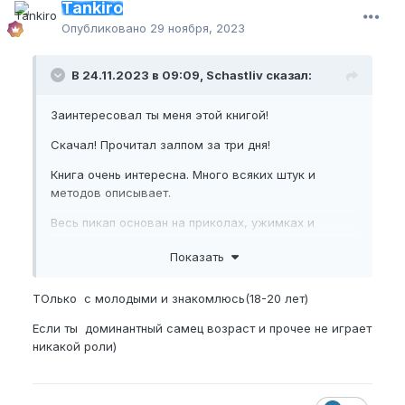
Tankiro
Опубликовано
29 ноября, 2023
В 24.11.2023 в 09:09, Schastliv сказал:
Заинтересовал ты меня этой книгой!
Скачал! Прочитал залпом за три дня!
Книга очень интересна. Много всяких штук и
методов описывает.
Весь пикап основан на приколах, ужимках и
настойчивой наглости. Но, тоже есть у меня
Показать
разногласия, как это все будет выглядеть.
Для молодежи, да, это всё окей, свои приколы и
ТОлько с молодыми и знакомлюсь(18-20 лет)
неординарные выходки, это норма. Но к примеру,
я, 35+, если буду так себя вести, "клоуноподобно"
Если ты доминантный самец возраст и прочее не играет
и использовать те молодежные "фразы" и
никакой роли)
"приколы", которые описаны в книге, то мои
ровесницы подумают, что я какой-то
"придурковатый", и навряд ли воспримут меня