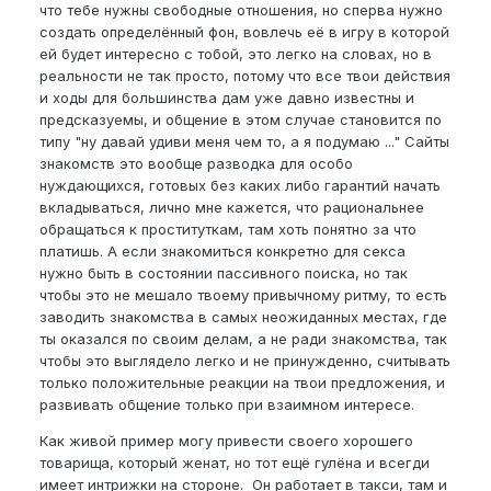
что тебе нужны свободные отношения, но сперва нужно
любимку) С возрастом у них появляется больше
создать определённый фон, вовлечь её в игру в которой
требований, эти требования видоизменяются у
ей будет интересно с тобой, это легко на словах, но в
некоторых к мужчине и они более осторожны
реальности не так просто, потому что все твои действия
перед сексом или тщательнее ищут спонсора. И
и ходы для большинства дам уже давно известны и
путь до секса становится невыносимым. Даже на
предсказуемы, и общение в этом случае становится по
сайтах знакомств они сразу начинают пробивать
типу "ну давай удиви меня чем то, а я подумаю ..." Сайты
финансовое и семейное положение, предложения
знакомств это вообще разводка для особо
финансовой помощи и отдыха на выходные - как
нуждающихся, готовых без каких либо гарантий начать
это жене объяснить?))))) Понятно если ты холост,
вкладываться, лично мне кажется, что рациональнее
без семьи и жены....
обращаться к проституткам, там хоть понятно за что
платишь. А если знакомиться конкретно для секса
Но вопрос именно для женатых, с детьми и не за
нужно быть в состоянии пассивного поиска, но так
бабки, а так чтоб раскрутить бабу именно на
чтобы это не мешало твоему привычному ритму, то есть
желание секса с тобой) и без ущерба для семьи!
заводить знакомства в самых неожиданных местах, где
Это вообще реально?
ты оказался по своим делам, а не ради знакомства, так
Делитесь опытом! Думаю многим будет интересно
чтобы это выглядело легко и не принужденно, считывать
почитать)))
только положительные реакции на твои предложения, и
развивать общение только при взаимном интересе.
Жирных и старых баб, которые старше на 5-10лет
не рассматривать) Такие иногда пишут на СЗ... Но
Как живой пример могу привести своего хорошего
после такого трэша чувство собственного
товарища, который женат, но тот ещё гулёна и всегди
достинства, думаю, исчезнет навсегда)))
имеет интрижки на стороне. Он работает в такси, там и