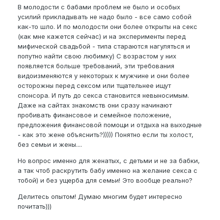
В молодости с бабами проблем не было и особых
усилий прикладывать не надо было - все само собой
как-то шло. И по молодости они более открыты на секс
(как мне кажется сейчас) и на эксперименты перед
мифической свадьбой - типа стараются нагуляться и
попутно найти свою любимку) С возрастом у них
появляется больше требований, эти требования
видоизменяются у некоторых к мужчине и они более
осторожны перед сексом или тщательнее ищут
спонсора. И путь до секса становится невыносимым.
Даже на сайтах знакомств они сразу начинают
пробивать финансовое и семейное положение,
предложения финансовой помощи и отдыха на выходные
- как это жене объяснить?))))) Понятно если ты холост,
без семьи и жены....
Но вопрос именно для женатых, с детьми и не за бабки,
а так чтоб раскрутить бабу именно на желание секса с
тобой) и без ущерба для семьи! Это вообще реально?
Делитесь опытом! Думаю многим будет интересно
почитать)))