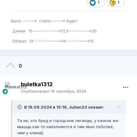
1
1
Было -----> стало-----> будет
Длина 15 ------------>17,3---------->20
Обхват 13------------->14---------->15
0
buletka1312
Опубликовано
19 сентября, 2024
В 19.09.2024 в 15:16, Julian23 сказал:
Та не, это бред и городские легенды, у качков же
мышцы как-то наполняются и там явно поболее,
чем у члена))