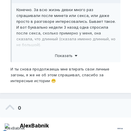
Конечно. За всю жизнь девки много раз
спрашивали после минета или секса, или даже
просто в разговоре интересовались. Бывает такое.
И вот буквально недели 3 назад одна спросила
после секса, сколько примерно у меня, она
сказала, что длинный (сказала именно длинный, но
не большой).
Я всегда называл
нбпел
, ибо это и есть тот самый
Показать
размер, который видят глазами и воспринимают
за настоящий размер. А уж длина, которая входит
И ты снова продолжаешь мне втирать свои личные
и того меньше.
загоны, я же не об этом спрашивал, спасибо за
интересные истории
😁
Таких поз даже не могу припомнить, чтобы под
корень легко заходил, чисто физиологически,
даже в миссионерской позе может оставаться
пара-тройка см. Не из-за какой-то длины, а
именно физиологически, т.к. весь вогнать очень
0
неудобно - то ноги мешаются, то угол ввода, то ее
попа мешает и т.д. При том, что у меня нет лишнего
веса, лобок просто такой заплывший 2,5-3 см, он
AlexBabnik
всегда был с повышенной прослойкой)) А