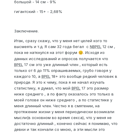
большой - 14 см - 9%
гигантский - 15+ - 2,68%
Заключение.
Итак, сразу скажу, что у меня нет целей кого то
высмеять и т.д. Я сам 32 года бегал с
NBPEL
12 см ,
пока не наткнулся на этот форум
.
Исходя из
😊
данных исследований и опросов получается что
BPEL
17 см это уже длинный член , который есть
только от 6 до 11% опрашиваемых, грубо говоря у
каждого 10, а
BPEL
18+ это вообще редкий человек в
природе. Я это к чему, пока я не начал изучать
статистику, я думал, что мой
BPEL
17 это размер
ниже среднего , а по факту оказалось это только в
моей голове он ниже среднего , а по статистике у
меня длинный член. Честно я в смятении, на
протяжении жизни у меня периодически возникали
мысли(в основном во время секса), что у меня не
достаточно длинный , конечно сейчас я понимаю, что
девки и так кончали со мною, а эти мысли это