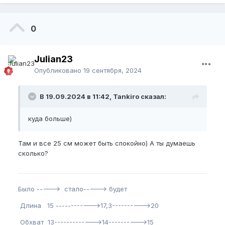
0
Julian23
Опубликовано
19 сентября, 2024
В 19.09.2024 в 11:42, Tankiro сказал:
куда больше)
Там и все 25 см может быть спокойно) А ты думаешь
сколько?
Было -----> стало-----> будет
Длина 15 ------------>17,3---------->20
Обхват 13------------->14---------->15