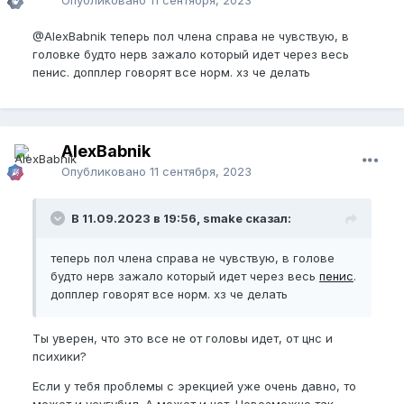
@AlexBabnik
теперь пол члена справа не чувствую, в
головке будто нерв зажало который идет через весь
пенис. допплер говорят все норм. хз че делать
AlexBabnik
Опубликовано
11 сентября, 2023
В 11.09.2023 в 19:56, smake сказал:
теперь пол члена справа не чувствую, в голове
будто нерв зажало который идет через весь
пенис
.
допплер говорят все норм. хз че делать
Ты уверен, что это все не от головы идет, от цнс и
психики?
Если у тебя проблемы с эрекцией уже очень давно, то
может и усугубил. А может и нет. Невозможно так