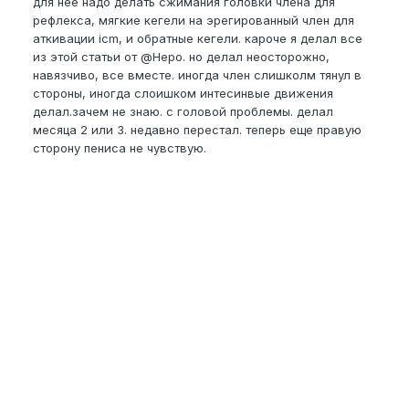
для нее надо делать сжимания головки члена для
рефлекса, мягкие кегели на эрегированный член для
аткивации icm, и обратные кегели. кароче я делал все
из этой статьи от
@
Нерo. но делал неосторожно,
навязчиво, все вместе. иногда член слишколм тянул в
стороны, иногда слоишком интесинвые движения
делал.зачем не знаю. с головой проблемы. делал
месяца 2 или 3. недавно перестал. теперь еще правую
сторону пениса не чувствую.