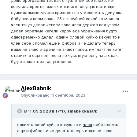
допплерографию так как с туалетом все плохо, нет
позывов. просто тяжеть в животе ощущается. ваще
суицидальные мысли приходят но у меня мать девушка
бабушка я норм пацан 25 лет хуйней какой то маялся
член тянул делал кегели пока член держал под углом
делал обратные кегели кароч все упражнения будто
одновременно делал, одним словой хуйню какую то и
член себе сломал еще и фиброз и че делать теперь
ваще не знаю и врачи не знают пипец. имплант не хотят
ставить. я еще пол члена не чувствую одну часть как
будто зажата. хз ваще кароче.
AlexBabnik
Опубликовано
11 сентября, 2023
В 11.09.2023 в 17:17, smake сказал:
одним словой хуйню какую то и
член
себе сломал
еще и фиброз и че делать теперь ваще не знаю