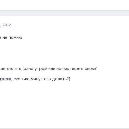
, 2012
е не помню
чше делать, рано утром или ночью перед сном?
джелк
, сколько минут его делать?)