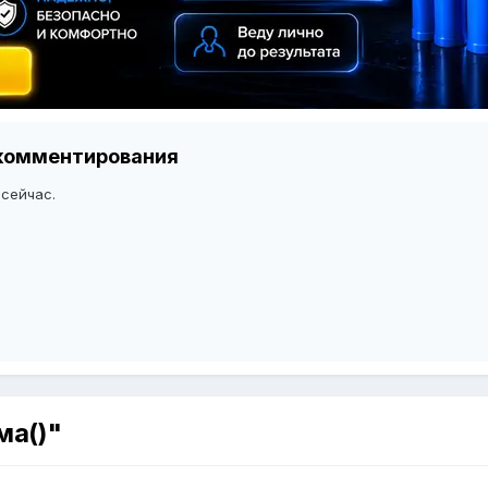
я комментирования
 сейчас.
ма()"