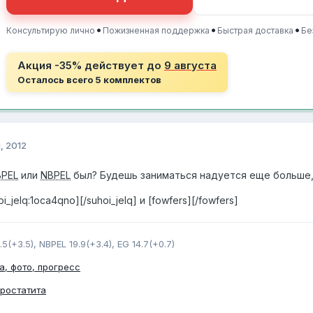
•
•
•
Консультирую лично
Пожизненная поддержка
Быстрая доставка
Бе
Акция -35% действует до
9 августа
Осталось всего 5 комплектов
, 2012
BPEL
или
NBPEL
был? Будешь заниматься надуется еще больше,
jelq:1oca4qno][/suhoi_jelq] и [fowfers][/fowfers]
.5(+3.5), NBPEL 19.9(+3.4), EG 14.7(+0.7)
а, фото, прогресс
простатита