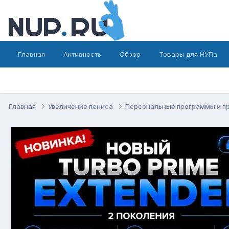
Главная
Активность
Обзор
Товары для НУПа
Главная
Увеличение пениса
Персональные программы и п