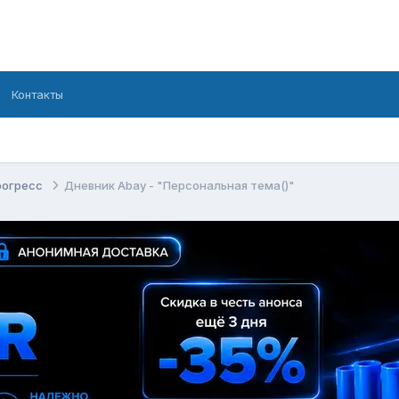
Контакты
рогресс
Дневник Abay - "Персональная тема()"