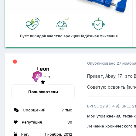
Буст либидо
Качество эрекции
Надёжная фиксация
Опубликовано
27 ноября
Leon
Привет, Abay, 17- это
Советую освоить [suhoi_
Пользователи
BPFSL 22.9(+4.9), BPEL 21
Сообщений
7 тыс
Мои упражнения, техник
Репутация
80
Лечение хронического 
Рег.
1 ноября, 2012