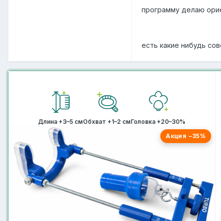
программу делаю орие
есть какие нибудь со
Длина +3–5 см
Обхват +1–2 см
Головка +20–30%
Акция −35%