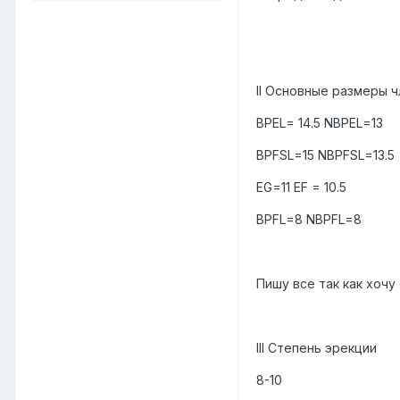
II Основные размеры ч
BPEL= 14.5 NBPEL=13
BPFSL=15 NBPFSL=13.5
EG=11 EF = 10.5
BPFL=8 NBPFL=8
Пишу все так как хочу
III Степень эрекции
8-10