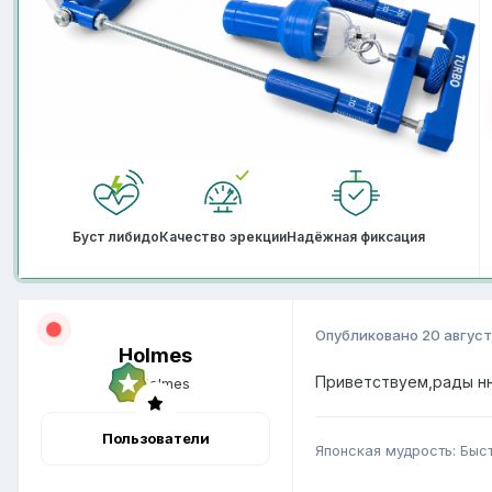
Буст либидо
Качество эрекции
Надёжная фиксация
Опубликовано
20 август
Holmes
Приветствуем,рады н
Пользователи
Японская мудрость: Быс