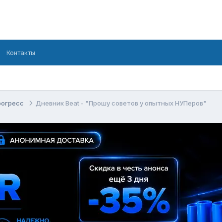
Контакты
рогресс
Дневник Beat - "Прошу советов у опытных НУПеров"