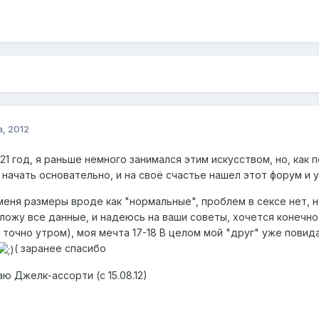
а, 2012
е 21 год, я раньше немного занимался этим искусством, но, как
 начать основательно, и на своё счастье нашел этот форум и 
 меня размеры вроде как "нормальные", проблем в сексе нет, н
ыложу все данные, и надеюсь на ваши советы, хочется конечно пр
 точно утром), моя мечта 17-18 В целом мой "друг" уже повид
( заранее спасибо
ю Джелк-ассорти (с 15.08.12)