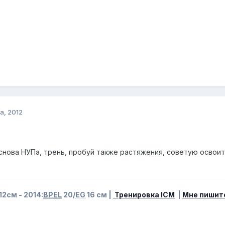
а, 2012
снова НУПа, трень, пробуй также растяжения, советую освоит [v
12см - 2014:
BPEL
20/
EG
16 см |
Тренировка ICM
|
Мне пишит