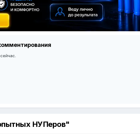
я комментирования
 сейчас.
 опытных НУПеров"