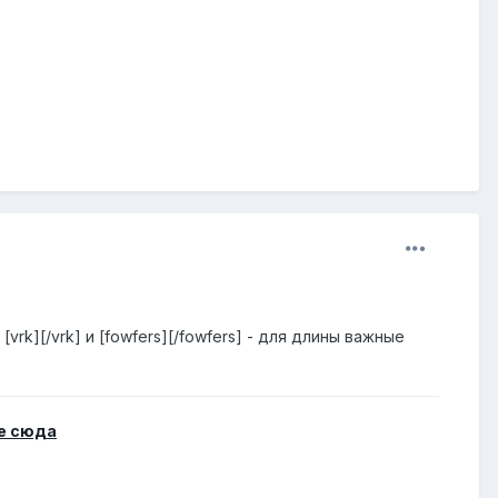
rk][/vrk] и [fowfers][/fowfers] - для длины важные
е сюда