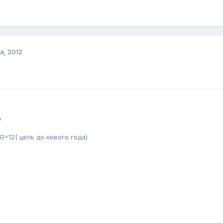
а, 2012
7
G=12( цель до нового года)