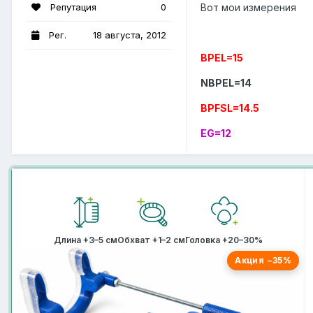
Вот мои измерения
Репутация
0
Рег.
18 августа, 2012
BPEL=15
NBPEL=14
BPFSL=14.5
EG=12
Длина +3–5 см
Обхват +1–2 см
Головка +20–30%
Акция −35%