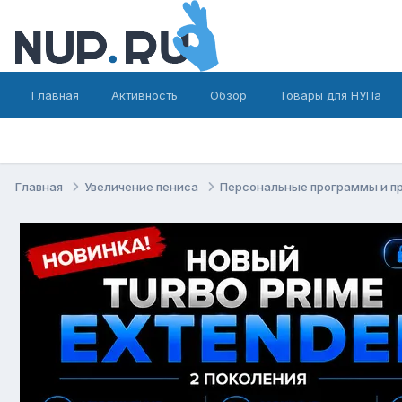
Главная
Активность
Обзор
Товары для НУПа
Главная
Увеличение пениса
Персональные программы и п