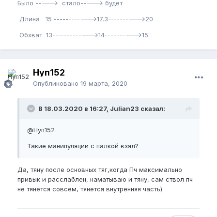
Было -----> стало-----> будет
Длина 15 ------------>17,3---------->20
Обхват 13------------->14---------->15
Нуп152
Опубликовано
19 марта, 2020
В 18.03.2020 в 16:27, Julian23 сказал:
@Нуп152
Такие манипуляции с палкой взял?
Да, тяну после основных тяг,когда Пч максимально
привык и расслаблен, наматываю и тяну, сам ствол пч
не тянется совсем, тянется внутренняя часть)