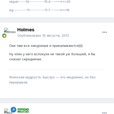
nbpel-----14----------15.4----->>>20
eg---------11----------11.7----->>>16
Holmes
Опубликовано
19 августа, 2012
Они там все накуреные и прикалываются))))
Ну член у него вспокухе не такой уж большей, я бы
сказал середнячек.
Японская мудрость: Быстро — это медленно, но без
перерывов.
Неро