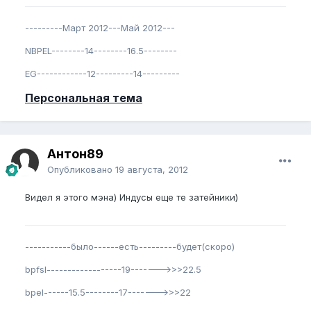
---------Март 2012---Май 2012---
NBPEL--------14--------16.5--------
EG------------12---------14---------
Персональная тема
Антон89
Опубликовано
19 августа, 2012
Видел я этого мэна) Индусы еще те затейники)
-----------было------есть---------будет(скоро)
bpfsl------------------19------->>>22.5
bpel------15.5--------17------->>>22