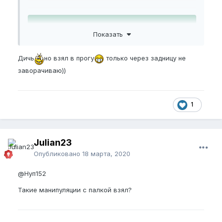
Пожалуйста,
зарегистрируйтесь
или
Показать
войдите
, чтобы увидеть скрытое видео.
Дичь
но взял в прогу
только через задницу не
заворачиваю))
1
Julian23
Опубликовано
18 марта, 2020
@Нуп152
Такие манипуляции с палкой взял?