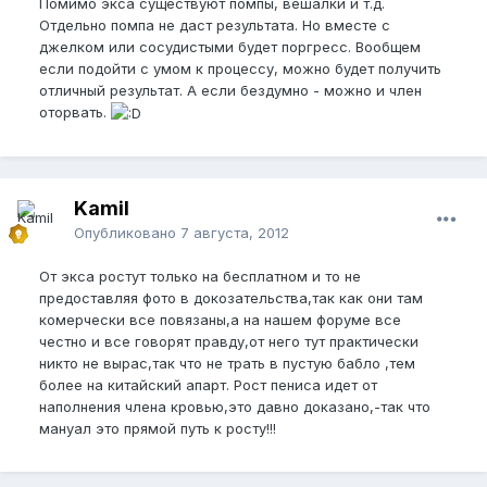
Помимо экса существуют помпы, вешалки и т.д.
Отдельно помпа не даст результата. Но вместе с
джелком или сосудистыми будет поргресс. Вообщем
если подойти с умом к процессу, можно будет получить
отличный результат. А если бездумно - можно и член
оторвать.
Kamil
Опубликовано
7 августа, 2012
От экса ростут только на бесплатном и то не
предоставляя фото в докозательства,так как они там
комерчески все повязаны,а на нашем форуме все
честно и все говорят правду,от него тут практически
никто не вырас,так что не трать в пустую бабло ,тем
более на китайский апарт. Рост пениса идет от
наполнения члена кровью,это давно доказано,-так что
мануал это прямой путь к росту!!!