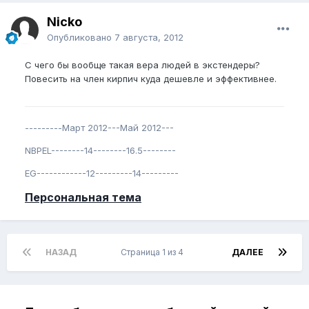
Nicko
Опубликовано
7 августа, 2012
С чего бы вообще такая вера людей в экстендеры?
Повесить на член кирпич куда дешевле и эффективнее.
---------Март 2012---Май 2012---
NBPEL--------14--------16.5--------
EG------------12---------14---------
Персональная тема
НАЗАД
Страница 1 из 4
ДАЛЕЕ