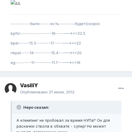
-----------было------есть---------будет(скоро)
bpfsl------------------19------->>>22.5
bpel------15.5--------17------->>>22
nbpel-----14----------15.4----->>>20
eg---------11----------11.7----->>>16
VasiliY
Опубликовано
21 июня, 2012
Неро сказал:
А клемпинг не пробовал за время НУПа? Он для
раскачки ствола в обхвате - супер! Но может