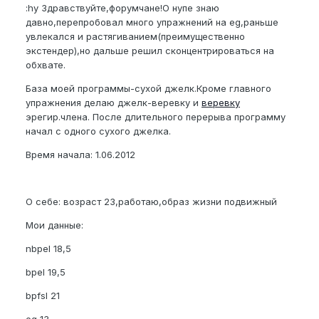
:hy Здравствуйте,форумчане!О нупе знаю
давно,перепробовал много упражнений на eg,раньше
увлекался и растягиванием(преимущественно
экстендер),но дальше решил сконцентрироваться на
обхвате.
База моей программы-сухой джелк.Кроме главного
упражнения делаю джелк-веревку и
веревку
эрегир.члена. После длительного перерыва программу
начал с одного сухого джелка.
Время начала: 1.06.2012
О себе: возраст 23,работаю,образ жизни подвижный
Мои данные:
nbpel 18,5
bpel 19,5
bpfsl 21
eg 13