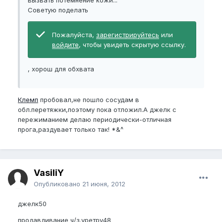
вызвать потемнение кожи...
Советую поделать
Пожалуйста,
зарегистрируйтесь
или
войдите
, чтобы увидеть скрытую ссылку.
, хорош для обхвата
Клемп
пробовал,не пошло сосудам в
обл.перетяжки,поэтому пока отложил.А джелк с
пережиманием делаю периодически-отличная
прога,раздувает только так! *&^
VasiliY
Опубликовано
21 июня, 2012
джелк50
продавдивание ч/з.уретру48