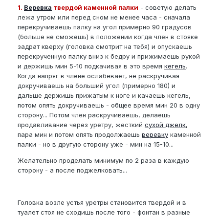
1.
Веревка
твердой каменной палки
- советую делать
лежа утром или перед сном не менее часа - сначала
перекручиваешь палку на угол примерно 90 градусов
(больше не сможешь) в положении когда член в стояке
задрат кверху (головка смотрит на тебя) и опускаешь
перекрученную палку вниз к бедру и прижимаешь рукой
и держишь мин 5-10 подкачивая в это время
кегель
.
Когда напряг в члене ослабевает, не раскручивая
докручиваешь на больший угол (примерно 180) и
дальше держишь прижатым к ноге и качаешь кегель,
потом опять докручиваешь - общее время мин 20 в одну
сторону... Потом член раскручиваешь, делаешь
продавливание через уретру, жесткий
сухой джелк
,
пара мин и потом опять продолжаешь
веревку
каменной
палки - но в другую сторону уже - мин на 15-10...
Желательно проделать минимум по 2 раза в каждую
сторону - а после поджелковать...
Головка возле устья уретры становится твердой и в
туалет стоя не сходишь после того - фонтан в разные