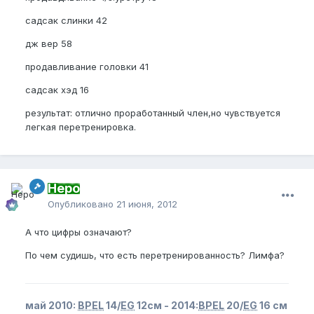
садсак слинки 42
дж вер 58
продавливание головки 41
садсак хэд 16
результат: отлично проработанный член,но чувствуется
легкая перетренировка.
Неро
Опубликовано
21 июня, 2012
А что цифры означают?
По чем судишь, что есть перетренированность? Лимфа?
май 2010:
BPEL
14/
EG
12см - 2014:
BPEL
20/
EG
16 см