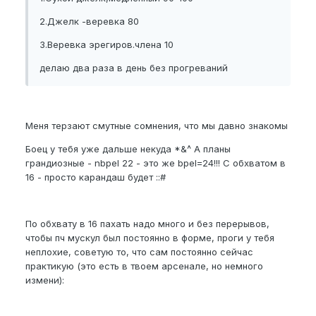
2.Джелк -веревка 80
3.Веревка эрегиров.члена 10
делаю два раза в день без прогреваний
Меня терзают смутные сомнения, что мы давно знакомы
Боец у тебя уже дальше некуда *&^ А планы
грандиозные - nbpel 22 - это же bpel=24!!! C обхватом в
16 - просто карандаш будет ::#
По обхвату в 16 пахать надо много и без перерывов,
чтобы пч мускул был постоянно в форме, проги у тебя
неплохие, советую то, что сам постоянно сейчас
практикую (это есть в твоем арсенале, но немного
измени):