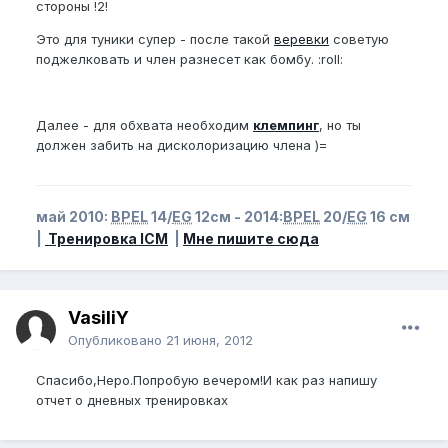
стороны !2!
Это для туники супер - после такой
веревки
советую
поджелковать и член разнесет как бомбу. :roll:
Далее - для обхвата необходим
клемпинг
, но ты
должен забить на дисколоризацию члена )=
май 2010:
BPEL
14/
EG
12см - 2014:
BPEL
20/
EG
16 см
|
Тренировка ICM
|
Мне пишите сюда
VasiliY
Опубликовано
21 июня, 2012
Спасибо,Неро.Попробую вечером!И как раз напишу
отчет о дневных тренировках