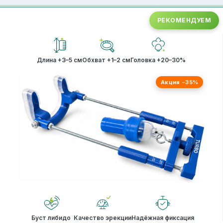
РЕКОМЕНДУЕМ
Длина +3–5 см
Обхват +1–2 см
Головка +20–30%
Акция −35%
Буст либидо
Качество эрекции
Надёжная фиксация