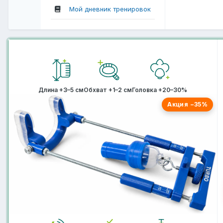
Мой дневник тренировок
Длина +3–5 см
Обхват +1–2 см
Головка +20–30%
Акция −35%