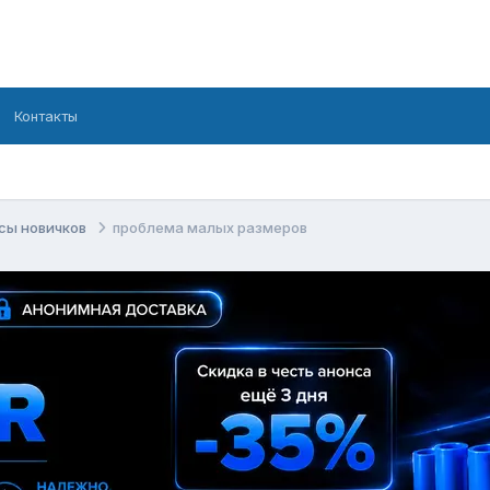
Контакты
сы новичков
проблема малых размеров