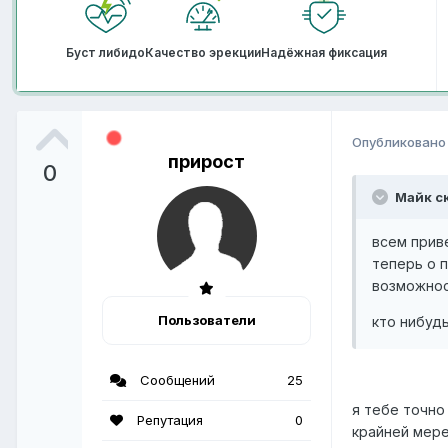
Буст либидо
Качество эрекции
Надёжная фиксация
Опубликован
прирост
0
Майк ск
всем приве
теперь о п
возможност
Пользователи
кто нибудь
Сообщений
25
я тебе точно 
Репутация
0
крайней мере