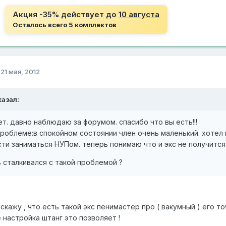
Акция -35% действует до
10 августа
Осталось всего 5 комплектов
о
21 мая, 2012
азал:
т. давно наблюдаю за форумом. спасибо что вы есть!!!
роблеме:в спокойном состоянии член очень маленький. хотел к
и заниматься НУПом. теперь понимаю что и экс не получится но
 сталкивался с такой проблемой ?
скажу , что есть такой экс пенимастер про ( вакумный ) его то
 настройка штанг это позволяет !