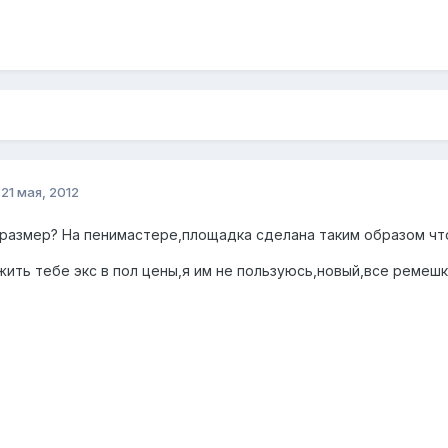
о
21 мая, 2012
 размер? На пенимастере,площадка сделана таким образом чт
ить тебе экс в пол цены,я им не пользуюсь,новый,все ремешки