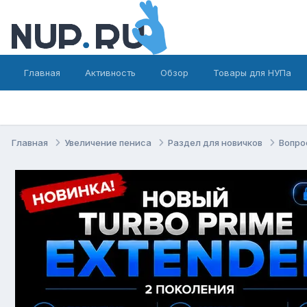
Главная
Активность
Обзор
Товары для НУПа
Главная
Увеличение пениса
Раздел для новичков
Вопро