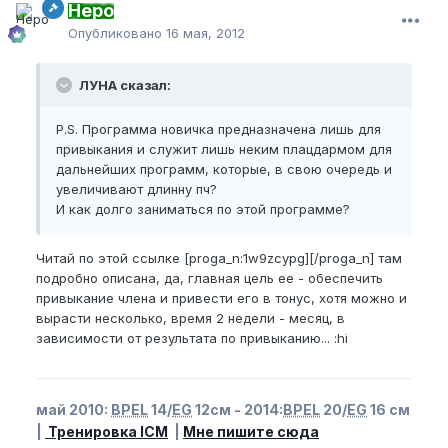
Неро
Опубликовано
16 мая, 2012
ЛУНА сказал:
P.S. Программа новичка предназначена лишь для
привыкания и служит лишь неким плацдармом для
дальнейших программ, которые, в свою очередь и
увеличивают длинну пч?
И как долго заниматься по этой программе?
Читай по этой ссылке [proga_n:1w9zcypg][/proga_n] там
подробно описана, да, главная цель ее - обеспечить
привыкание члена и привести его в тонус, хотя можно и
вырасти несколько, время 2 недели - месяц, в
зависимости от результата по привыканию... :hi
май 2010:
BPEL
14/
EG
12см - 2014:
BPEL
20/
EG
16 см
|
Тренировка ICM
|
Мне пишите сюда