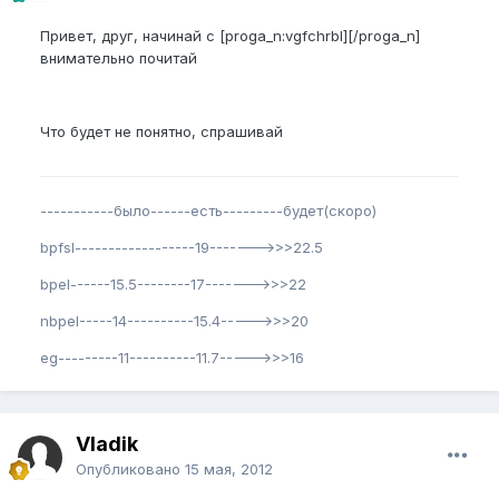
Привет, друг, начинай с [proga_n:vgfchrbl][/proga_n]
внимательно почитай
Что будет не понятно, спрашивай
-----------было------есть---------будет(скоро)
bpfsl------------------19------->>>22.5
bpel------15.5--------17------->>>22
nbpel-----14----------15.4----->>>20
eg---------11----------11.7----->>>16
Vladik
Опубликовано
15 мая, 2012