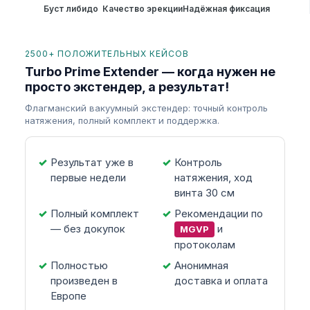
Буст либидо
Качество эрекции
Надёжная фиксация
2500+ ПОЛОЖИТЕЛЬНЫХ КЕЙСОВ
Turbo Prime Extender — когда нужен не
просто экстендер, а результат!
Флагманский вакуумный экстендер: точный контроль
натяжения, полный комплект и поддержка.
Результат уже в
Контроль
первые недели
натяжения, ход
винта 30 см
Полный комплект
Рекомендации по
— без докупок
и
MGVP
протоколам
Полностью
Анонимная
произведен в
доставка и оплата
Европе