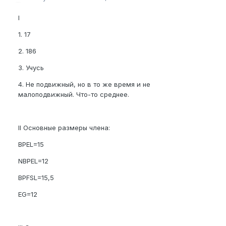
I
1. 17
2. 186
3. Учусь
4. Не подвижный, но в то же время и не
малоподвижный. Что-то среднее.
II Основные размеры члена:
BPEL=15
NBPEL=12
BPFSL=15,5
EG=12