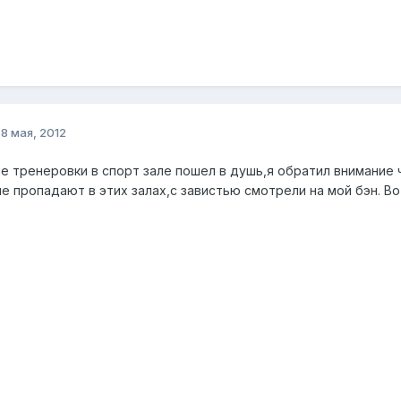
о
8 мая, 2012
е тренеровки в спорт зале пошел в душь,я обратил внимание ч
ые пропадают в этих залах,с завистью смотрели на мой бэн. Во