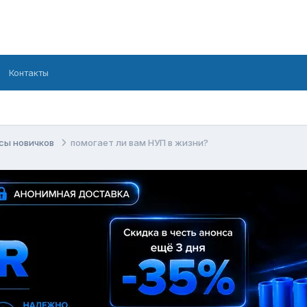
Контакты
сы новичков
помогает ли вам НУП в жизни?