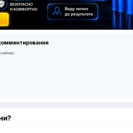
я комментирования
 сейчас.
ни?