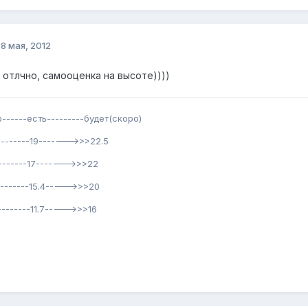
о
8 мая, 2012
о отлчно, самооценка на высоте))))
о------есть---------будет(скоро)
---------19------->>>22.5
--------17------->>>22
--------15.4----->>>20
---------11.7----->>>16