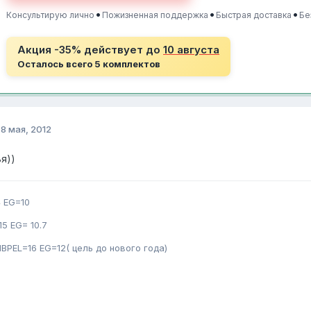
•
•
•
Консультирую лично
Пожизненная поддержка
Быстрая доставка
Бе
Акция -35% действует до
10 августа
Осталось всего 5 комплектов
о
8 мая, 2012
я))
 EG=10
5 EG= 10.7
BPEL=16 EG=12( цель до нового года)