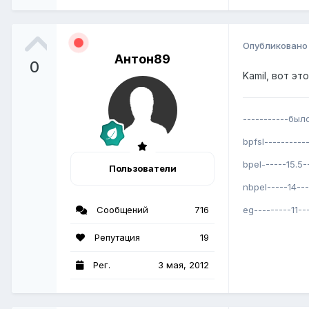
Опубликован
Антон89
0
Kamil, вот эт
-----------был
bpfsl---------
bpel------15.5
Пользователи
nbpel-----14--
Сообщений
716
eg---------11-
Репутация
19
Рег.
3 мая, 2012