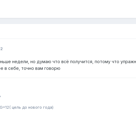
12
еньше недели, но думаю что всё получится, потому что упражн
е в себе, точно вам говорю
7
G=12( цель до нового года)