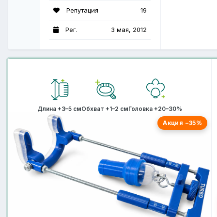
Репутация
19
Рег.
3 мая, 2012
Длина +3–5 см
Обхват +1–2 см
Головка +20–30%
Акция −35%