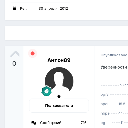
Рег.
30 апреля, 2012
Опубликован
Антон89
0
Уверенности 
-----------был
bpfsl---------
bpel------15.5
Пользователи
nbpel-----14--
Сообщений
716
eg---------11-