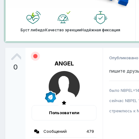
Буст либидо
Качество эрекции
Надёжная фиксация
Опубликован
ANGEL
0
пишите друзь
было NBPEL=14
сейчас NBPEL 1
стремлюсь к N
Пользователи
Сообщений
479