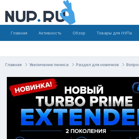
Главная
Активность
Обзор
Товары для НУПа
Главная
Увеличение пениса
Раздел для новичков
Вопро