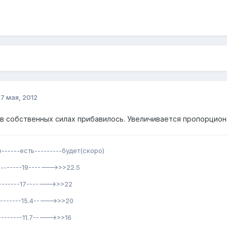
о
7 мая, 2012
в собственных силах прибавилось. Увеличивается пропорцион
о------есть---------будет(скоро)
---------19------->>>22.5
--------17------->>>22
--------15.4----->>>20
---------11.7----->>>16