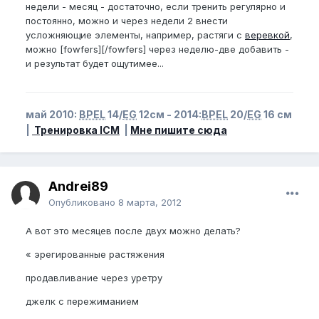
недели - месяц - достаточно, если тренить регулярно и
постоянно, можно и через недели 2 внести
усложняющие элементы, например, растяги с
веревкой
,
можно [fowfers][/fowfers] через неделю-две добавить -
и результат будет ощутимее...
май 2010:
BPEL
14/
EG
12см - 2014:
BPEL
20/
EG
16 см
|
Тренировка ICM
|
Мне пишите сюда
Andrei89
Опубликовано
8 марта, 2012
А вот это месяцев после двух можно делать?
« эрегированные растяжения
продавливание через уретру
джелк с пережиманием