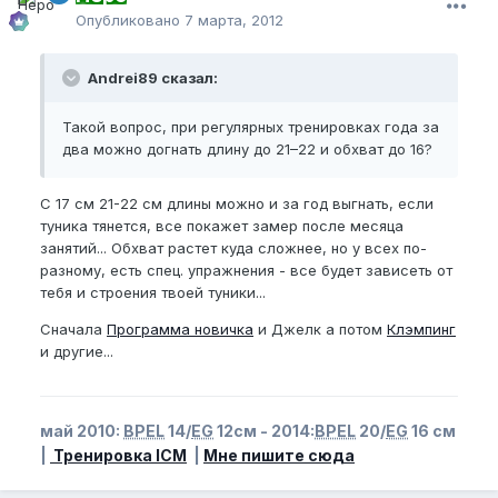
Опубликовано
7 марта, 2012
Andrei89 сказал:
Такой вопрос, при регулярных тренировках года за
два можно догнать длину до 21–22 и обхват до 16?
С 17 см 21-22 см длины можно и за год выгнать, если
туника тянется, все покажет замер после месяца
занятий... Обхват растет куда сложнее, но у всех по-
разному, есть спец. упражнения - все будет зависеть от
тебя и строения твоей туники...
Сначала
Программа новичка
и Джелк а потом
Клэмпинг
и другие...
май 2010:
BPEL
14/
EG
12см - 2014:
BPEL
20/
EG
16 см
|
Тренировка ICM
|
Мне пишите сюда