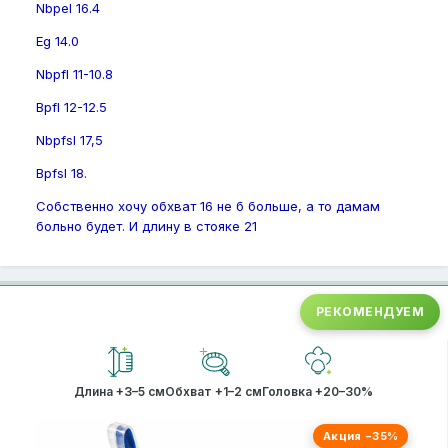
Nbpel 16.4
Eg 14.0
Nbpfl 11-10.8
Bpfl 12-12.5
Nbpfsl 17,5
Bpfsl 18.
Собственно хочу обхват 16 не б больше, а то дамам
больно будет. И длину в стояке 21
РЕКОМЕНДУЕМ
Длина +3–5 см
Обхват +1–2 см
Головка +20–30%
Акция −35%