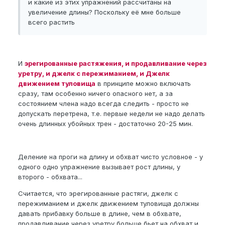
и какие из этих упражнений рассчитаны на
увеличение длины? Поскольку её мне больше
всего растить
И
эрегированные растяжения, и продавливание через
уретру, и джелк с пережиманием, и Джелк
движением туловища
в принципе можно включать
сразу, там особенно ничего опасного нет, а за
состоянием члена надо всегда следить - просто не
допускать перетрена, т.е. первые недели не надо делать
очень длинных убойных трен - достаточно 20-25 мин.
Деление на проги на длину и обхват чисто условное - у
одного одно упражнение вызывает рост длины, у
второго - обхвата...
Считается, что эрегированные растяги, джелк с
пережиманием и джелк движением туловища должны
давать прибавку больше в длине, чем в обхвате,
продавливание через уретру больше бьет на обхват и