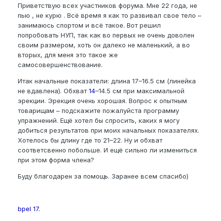
Приветствую всех участников форума. Мне 22 года, не
пью , не курю . Всё время я как то развивал свое тело –
занимаюсь спортом и всё такое. Вот решил
попробовать НУП, так как во первых не очень доволен
своим размером, хоть он далеко не маленький, а во
вторых, для меня это такое же
самосовершенствование.
Итак начальные показатели: длина 17–16.5 см (линейка
не вдавлена). Обхват
14
–14.5 см при максимальной
эрекции. Эрекция очень хорошая. Вопрос к опытным
товарищам – подскажите пожалуйста программу
упражнений. Ещё хотел бы спросить, каких я могу
добиться результатов при моих начальных показателях.
Хотелось бы длину где то 21–22. Ну и обхват
соответсвенно побольше. И ещё сильно ли измениться
при этом форма члена?
Буду благодарен за помощь. Заранее всем спасибо)
bpel 17.