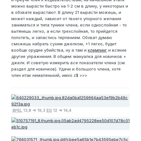
можно вырасти быстро на 1-2 см в длину, у некоторых и
в обхвате вырастают. В длину 21 вырасти можешь, и
может каждый, зависит от твоего упорного желания
заниматься и типа туники члена, если однослойная - то
вытянешь легко, а если трехслойная, то прийдется
попотеть, и запастись терпением. Обхват думаю
сможешь набрать сухим джелком, +1 легко, будит
вообще орудие убийства, ну а там и
клемпинг
и всякие
другие упражнения. В общем: мануалка для новичков +
джелк. И советую измерить все показатели члена (см.
раздел для новичков). Удачи и большого члена, хотя
член итак немаленький, имхо z$ >>>
BPEL
13,8 => 19,3
EG
12 => 14,4