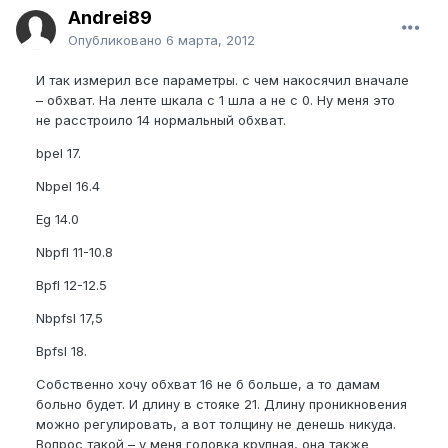
Andrei89
Опубликовано
6 марта, 2012
И так измерил все параметры. с чем накосячил вначале
– обхват. На ленте шкала с 1 шла а не с 0. Ну меня это
не расстроило 14 нормальный обхват.
bpel 17.
Nbpel 16.4
Eg 14.0
Nbpfl 11-10.8
Bpfl 12-12.5
Nbpfsl 17,5
Bpfsl 18.
Собственно хочу обхват 16 не б больше, а то дамам
больно будет. И длину в стояке 21. Длину проникновения
можно регулировать, а вот толщину не денешь никуда.
Вопрос такой – у меня головка крупная, она также