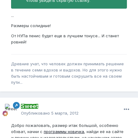
чтобы увидеть скрытую ссылку.
...
Размеры солидные!
От НУПа пенис будет еще в лучшем тонусе... И станет
ровней!
Древние учат, что человек должен принимать решение
в течение семи вдохов и выдохов. Но для этого нужно
быть настойчивым и готовым сокрушить все на своем
пути...
Sweet
Опубликовано
5 марта, 2012
Добро пожаловать, размер итак большой, особенно
обхват, начни с
программы новичка
, найди её на сайте
и приучи член к издевательствам, на начальном этапе