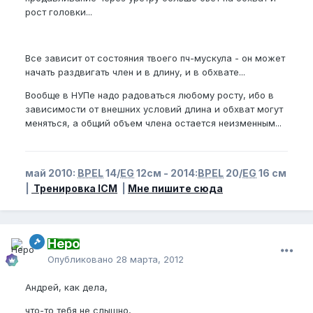
рост головки...
Все зависит от состояния твоего пч-мускула - он может
начать раздвигать член и в длину, и в обхвате...
Вообще в НУПе надо радоваться любому росту, ибо в
зависимости от внешних условий длина и обхват могут
меняться, а общий объем члена остается неизменным...
май 2010:
BPEL
14/
EG
12см - 2014:
BPEL
20/
EG
16 см
|
Тренировка ICM
|
Мне пишите сюда
Неро
Опубликовано
28 марта, 2012
Андрей, как дела,
что-то тебя не слышно,