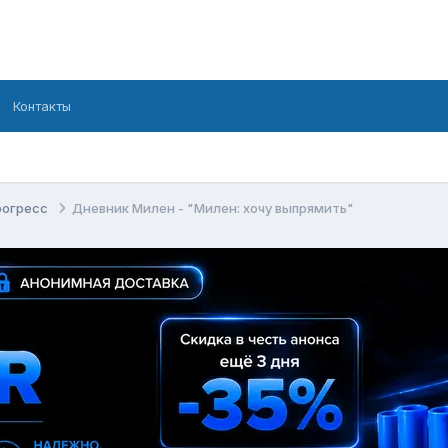
Контакты
рогресс
Дневник Милен - "Милен: хочу выпрямить"