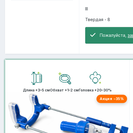
III
Твердая - 8
Пожалуйста,
за
Длина +3–5 см
Обхват +1–2 см
Головка +20–30%
Акция −35%