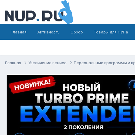
Главная
Активность
Обзор
Товары для НУПа
Главная
Увеличение пениса
Персональные программы и п