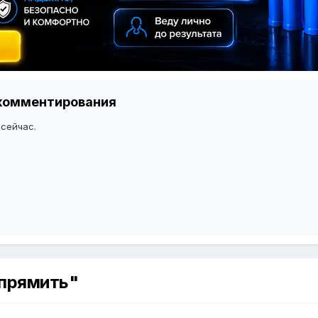
я комментирования
 сейчас.
ыпрямить"