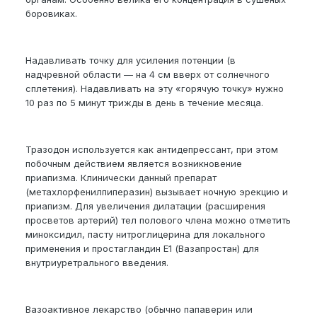
боровиках.
Надавливать точку для усиления потенции (в
надчревной области — на 4 см вверх от солнечного
сплетения). Надавливать на эту «горячую точку» нужно
10 раз по 5 минут трижды в день в течение месяца.
Тразодон используется как антидепрессант, при этом
побочным действием является возникновение
приапизма. Клинически данный препарат
(метахлорфенилпиперазин) вызывает ночную эрекцию и
приапизм. Для увеличения дилатации (расширения
просветов артерий) тел полового члена можно отметить
миноксидил, пасту нитроглицерина для локального
применения и простагландин Е1 (Вазапростан) для
внутриуретрального введения.
Вазоактивное лекарство (обычно папаверин или