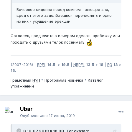
Вечернее сидение перед компом - злющее зло,
вред от этого задолбаешься перечислять и одно
из них - ухудшение эрекции
Согласен, предпочитаю вечером сделать пробежку или
походить с друзьями телок поснимать.
(2007-2016) -
BPEL
14.5
>
19.5
|
NBPEL
13.5
>
18
|
EG
13
>
15.
Грамотный
НУП
*
Программа новичка
*
Каталог
упражнений
Ubar
Опубликовано
17 июля, 2019
В 10.07.2019 в 16:30, Tor сказал: