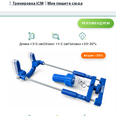
|
Тренировка ICM
|
Мне пишите сюда
РЕКОМЕНДУЕМ
Длина +3–5 см
Обхват +1–2 см
Головка +20–30%
Акция −35%