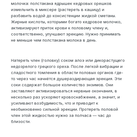
молочка: полстакана ядрышек кедровых орешков
измельчить в миксере (растереть в кашицу) и
разбавить водой до консистенции жидкой сметаны.
Жирные кислоты, которыми богато кедровое молочко,
активизируют приток крови к половому члену и,
соответственно, улучшают эрекцию. Нужно принимать
не меньше чем полстакана молока в день.
Натереть член (головку) соком алоэ или дикорастущего
недозрелого грецкого ореха. После легкой вибрации и
сладостного томления в области половых органов где-
то через час начнётся душераздирающая эрекция. Эти
соки содержат большое количество энзимов. Они
заставляют активизироваться нервные окончания, в
несколько раз ускоряют кровоснабжение, а значит, и
усиливают возбудимость, что и приводит к
необыкновенно сильной эрекции. Протереть половой
член этой жидкостью нужно за полчаса — час до
близости.