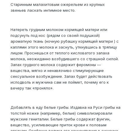
Старинным малахитовым ожерельем из крупных
звеньев ласкать интимное место.
Натереть грудным молоком кормящей матери или
подсунуть под нос (рядом со своей подушкой)
ароматную ткань (ночную рубашку кормящей матери ) с
каплями этого молока и заснуть, уткнувшись в тряпицу
лицом. Проснешься от теплого кисловатого запаха
молока, неожиданно возбудившего со страшной силой.
Запах грудного молока содержит феромоны —
вещества, мягко и ненавязчиво стимулирующие
сексуальное возбуждение. Запах будет действовать
исподволь и мужчина сам не поймет, почему его к
вечеру так «проняло».
Добавлять в еду белые грибы. Издавна на Руси грибы на
толстой ножке (например, белые) символизировали
мужские гениталии. Белые грибы содержат фунгин,
вещество, усиливающее приток крови к половым
органам. Особенно велика его концентрация в сушеных