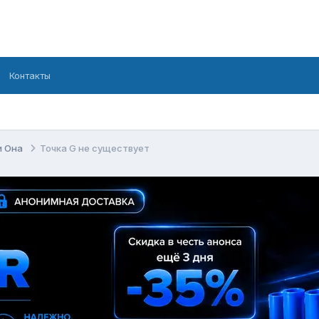
Контакты
и Она
Точка G не существует