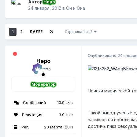
Автор
Неро
24 января, 2012
в
Он и Она
1
2
ДАЛЕЕ
Страница 1 из 2
Опубликовано
24 января
Неро
Модератор
Поиски мифической то
Сообщений
10.9 тыс
Такой вывод ученые с
Репутация
3.9 тыс
называется небольшая
достичь пика сексуал
Рег.
20 марта, 2011