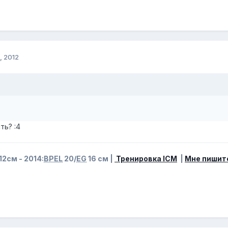
, 2012
ть? :4
12см - 2014:
BPEL
20/
EG
16 см |
Тренировка ICM
|
Мне пишит