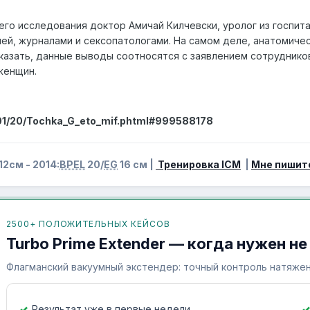
о исследования доктор Амичай Килчевски, уролог из госпитал
ей, журналами и сексопатологами. На самом деле, анатомиче
казать, данные выводы соотносятся с заявлением сотрудник
женщин.
/01/20/Tochka_G_eto_mif.phtml#999588178
12см - 2014:
BPEL
20/
EG
16 см |
Тренировка ICM
|
Мне пишит
2500+ ПОЛОЖИТЕЛЬНЫХ КЕЙСОВ
Turbo Prime Extender — когда нужен не
Флагманский вакуумный экстендер: точный контроль натяжен
Результат уже в первые недели