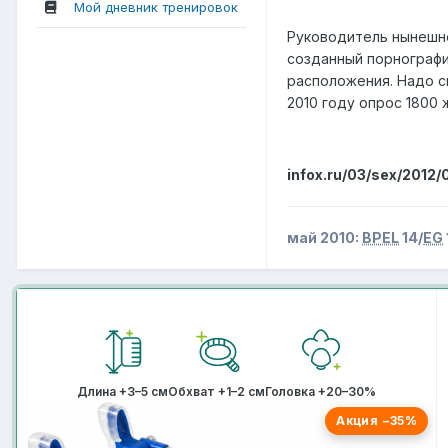
Мой дневник тренировок
Руководитель нынешнег
созданный порнографи
расположения. Надо с
2010 году опрос 1800 
infox.ru/03/sex/2012
май 2010:
BPEL
14/
EG
Длина +3–5 см
Обхват +1–2 см
Головка +20–30%
Акция −35%