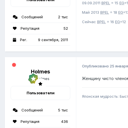
09.09.2011
BPEL
= 15
EG
=
Май 2013
BPEL
= 18
EG
=1
Сообщений
2 тыс
Сейчас
BPEL
= 16
EG
=1
Репутация
52
Рег.
9 сентября, 2011
Опубликовано
25 января
Holmes
Женщину чисто членом
Пользователи
Японская мудрость: Быс
Сообщений
5 тыс
Репутация
436