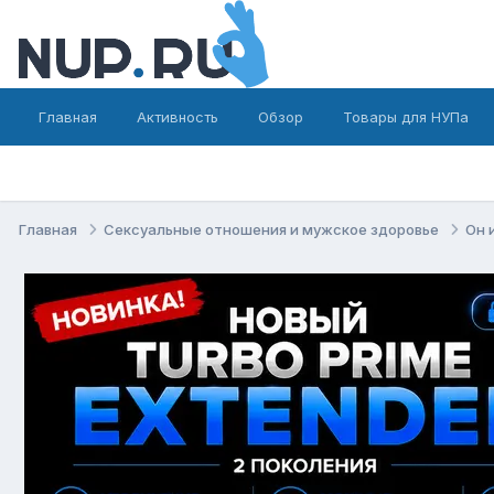
Главная
Активность
Обзор
Товары для НУПа
Главная
Сексуальные отношения и мужское здоровье
Он 