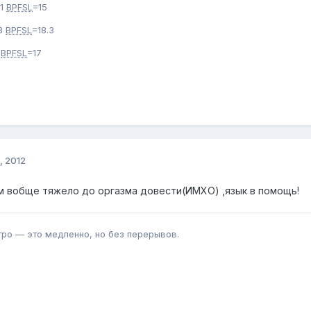
11
BPFSL
=15
3
BPFSL
=18.3
2
BPFSL
=17
, 2012
 вобще тяжело до оргазма довести(ИМХО) ,язык в помощь!
тро — это медленно, но без перерывов.