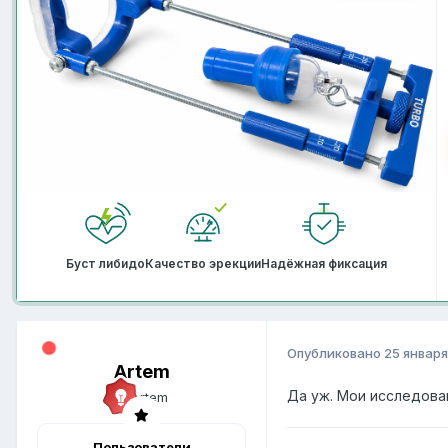
Буст либидо
Качество эрекции
Надёжная фиксация
Опубликовано
25 января
Artem
Да уж. Мои исследов
Пользователи