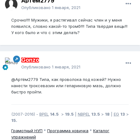
Артём2779
Опубликовано
1 января, 2021
Срочно!!!! Мужики, я растягивал сейчас член и у меня
появился, словно какой-то тромб!!!! Типа твёрдая вещь!!!
У кого было и что с этим делать?
Gonzo
Опубликовано
1 января, 2021
@Артём2779
Типа, как проволока под кожей? Нужно
нанести троксевазин или гепариновую мазь, должно
быстро пройти.
(2007-2016) -
BPEL
14.5
>
19.5
|
NBPEL
13.5
>
18
|
EG
13
>
15.
Грамотный
НУП
*
Программа новичка
*
Каталог
упражнений