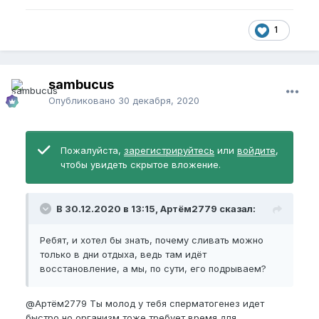
1
sambucus
Опубликовано
30 декабря, 2020
Пожалуйста,
зарегистрируйтесь
или
войдите
,
чтобы увидеть скрытое вложение.
В 30.12.2020 в 13:15, Артём2779 сказал:
Ребят, и хотел бы знать, почему сливать можно
только в дни отдыха, ведь там идёт
восстановление, а мы, по сути, его подрываем?
@Артём2779
Ты молод у тебя сперматогенез идет
быстро,но организм тоже требует время для