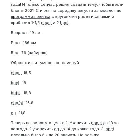
года! И только сейчас решил создать тему, чтобы вести
блог в 2021. С июля по середину августа занимался по
программе новичка
с круговыми растягиваниями и
прибавил 1-1,5
nbpel
и 2
bpel
.
Возраст- 19 лет
Рост- 186 см
Вес- 76 (набираю)
Образ жизни- умеренно активный
nbpel
-16,5
bpel
- 18
bpfsl
- 18,8
nbpfsl
- 16,8
eg
- 11,8
Теперь поговорим о целях. 1. Увеличить
nbpel
до 18 за
полгода. 2.увеличить
eg
до 14 до конца года. 3.
bpel
идеально было бы до 20 вкачать. Но всё-же