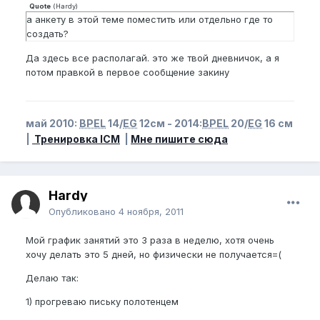
Quote
(
Hardy
)
а анкету в этой теме поместить или отдельно где то
создать?
Да здесь все располагай. это же твой дневничок, а я
потом правкой в первое сообщение закину
май 2010:
BPEL
14/
EG
12см - 2014:
BPEL
20/
EG
16 см
|
Тренировка ICM
|
Мне пишите сюда
Hardy
Опубликовано
4 ноября, 2011
Мой график занятий это 3 раза в неделю, хотя очень
хочу делать это 5 дней, но физически не получается=(
Делаю так:
1) прогреваю письку полотенцем