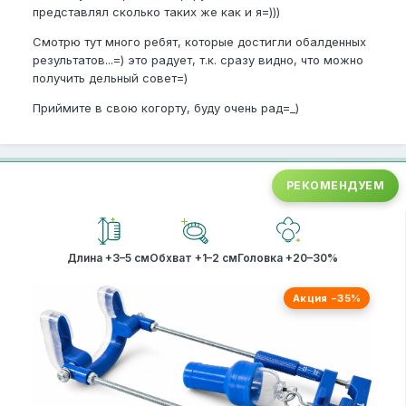
представлял сколько таких же как и я=)))
Смотрю тут много ребят, которые достигли обалденных
результатов...=) это радует, т.к. сразу видно, что можно
получить дельный совет=)
Приймите в свою когорту, буду очень рад=_)
РЕКОМЕНДУЕМ
Длина +3–5 см
Обхват +1–2 см
Головка +20–30%
Акция −35%