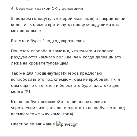
4) беремся хваткой ОК у основания
5) подаем голову(ту в которой мозг есть) в направлении
колен и пытаемся протиснуть голову между ними как
можно дальше
Вот это и будет 1 подход упражнения
При этом способе я заметил, что туника и головка
раздуваются намного больше, чем когда делаешь это
лежа на кровати туловищем
Так же для продвинутых НУПеров предлогаю
попробовать это под
клемп
ом, сам не пробовал, т.к. я
сам еще не оч опытен и боюсь это будет жестоко для
моего ПЧ
Кто попробует описывайте ваши впечатления о
упражнении ниже, так же если кто то попробует это под
клемпом тоже жду коментов=)
Спасибо за внимание