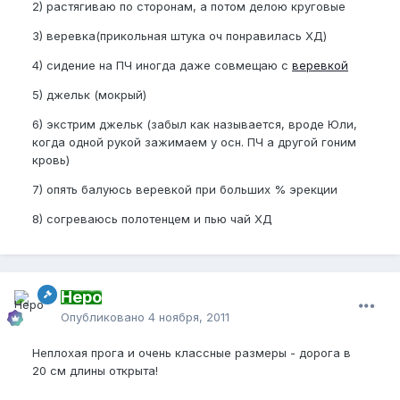
2) растягиваю по сторонам, а потом делою круговые
3) веревка(прикольная штука оч понравилась ХД)
4) сидение на ПЧ иногда даже совмещаю с
веревкой
5) джельк (мокрый)
6) экстрим джельк (забыл как называется, вроде Юли,
когда одной рукой зажимаем у осн. ПЧ а другой гоним
кровь)
7) опять балуюсь веревкой при больших % эрекции
8) согреваюсь полотенцем и пью чай ХД
Неро
Опубликовано
4 ноября, 2011
Неплохая прога и очень классные размеры - дорога в
20 см длины открыта!