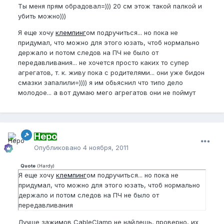
Ты меня прям обрадовал=))) 20 см этож такой палкой и
убить можно)))
Я еще хочу
клемпинг
ом подручиться... но пока не
придумал, что можно для этого юзать, чтоб нормально
держало и потом следов на ПЧ не было от
передавливания... не хочется просто каких то супер
агрегатов, т. к. живу пока с родителями... они уже бидон
смазки запалили=)))) я им обьяснил что типо дело
молодое... а вот думаю мего агрегатов они не поймут
Неро
Опубликовано
4 ноября, 2011
Quote
(
Hardy
)
Я еще хочу
клемпинг
ом подручиться... но пока не
придумал, что можно для этого юзать, чтоб нормально
держало и потом следов на ПЧ не было от
передавливания
Лучше зажимов CableClamp не найдешь, проверно, их