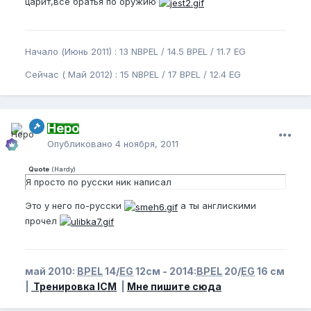
царит,все братья по оружию
Начало (Июнь 2011) : 13 NBPEL / 14.5 BPEL / 11.7 EG
Сейчас ( Май 2012) : 15 NBPEL / 17 BPEL / 12.4 EG
Неро
Опубликовано
4 ноября, 2011
Quote
(
Hardy
)
Я просто по русски ник написал
Это у него по-русски
а ты англискими
прочел
май 2010:
BPEL
14/
EG
12см - 2014:
BPEL
20/
EG
16 см
|
Тренировка ICM
|
Мне пишите сюда