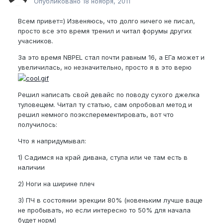
Опубликовано
18 ноября, 2011
Всем привет=) Извеняюсь, что долго ничего не писал,
просто все это время тренил и читал форумы других
учасников.
За это время NBPEL стал почти равным 16, а ЕГа может и
увеличилась, но незначительно, просто я в это верю
Решил написать свой девайс по поводу сухого джелка
туловещем. Читал ту статью, сам опробовал метод и
решил немного поэксперементировать, вот что
получилось:
Что я напридумывал:
1) Садимся на край дивана, стула или че там есть в
наличии
2) Ноги на ширине плеч
3) ПЧ в состоянии эрекции 80% (новеньким лучше ваще
не пробывать, но если интересно то 50% для начала
будет норм)