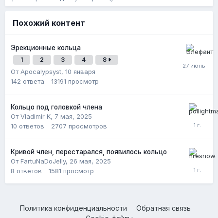
Похожий контент
Эрекционные кольца
1
2
3
4
8
От Apocalypsyst,
10 января
142
ответа
13191
просмотр
Кольцо под головкой члена
От Vladimir K,
7 мая, 2025
10
ответов
2707
просмотров
Кривой член, перестарался, появилось кольцо
От FartuNaDoJelly,
26 мая, 2025
8
ответов
1581
просмотр
Политика конфиденциальности
Обратная связь