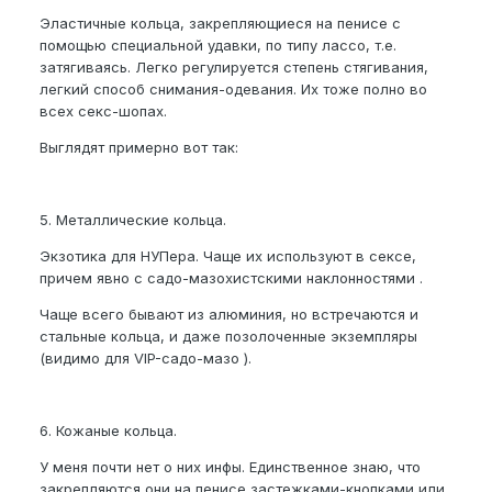
Эластичные кольца, закрепляющиеся на пенисе с
помощью специальной удавки, по типу лассо, т.е.
затягиваясь. Легко регулируется степень стягивания,
легкий способ снимания-одевания. Их тоже полно во
всех секс-шопах.
Выглядят примерно вот так:
5. Металлические кольца.
Экзотика для НУПера. Чаще их используют в сексе,
причем явно с садо-мазохистскими наклонностями .
Чаще всего бывают из алюминия, но встречаются и
стальные кольца, и даже позолоченные экземпляры
(видимо для VIP-садо-мазо ).
6. Кожаные кольца.
У меня почти нет о них инфы. Единственное знаю, что
закрепляются они на пенисе застежками-кнопками или