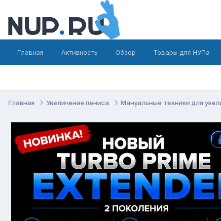
Главная
Активность
Обзор
Товары для НУПа
Главная
Увеличение пениса
Мануальные техники для увел