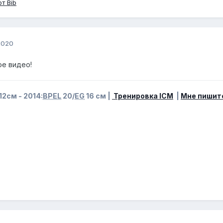
т Bib
2020
е видео!
12см - 2014:
BPEL
20/
EG
16 см |
Тренировка ICM
|
Мне пишит