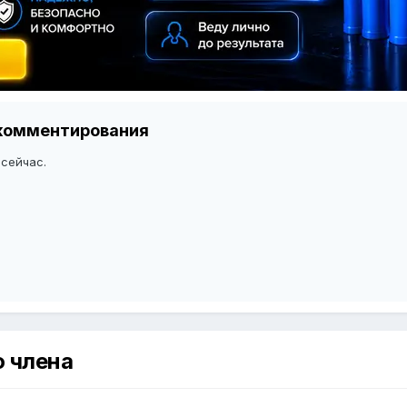
я комментирования
 сейчас.
о члена