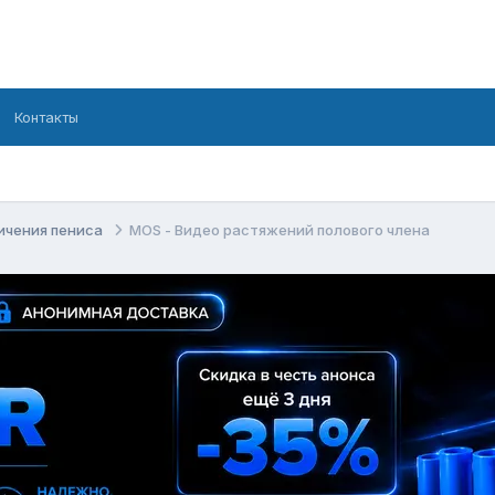
Контакты
ичения пениса
MOS - Видео растяжений полового члена