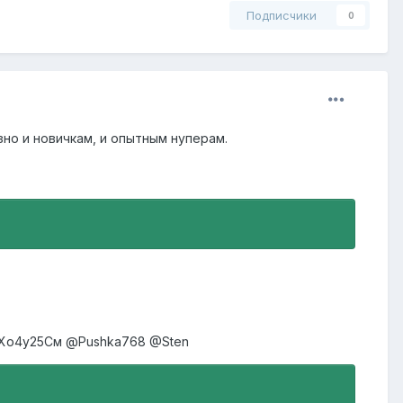
Подписчики
0
зно и новичкам, и опытным нуперам.
Хо4у25См
@Pushka768
@Sten