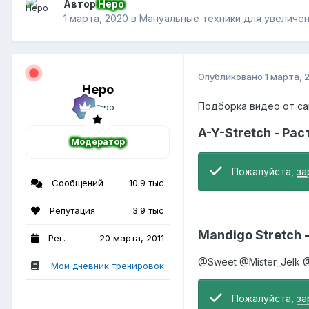
Автор
Неро
1 марта, 2020
в
Мануальные техники для увеличен
Опубликовано
1 марта, 
Неро
Подборка видео от сай
A-Y-Stretch - Р
Модератор
Пожалуйста,
за
Сообщений
10.9 тыс
Репутация
3.9 тыс
Mandigo Stretch
Рег.
20 марта, 2011
@Sweet
@Mister_Jelk
@
Мой дневник тренировок
Пожалуйста,
за