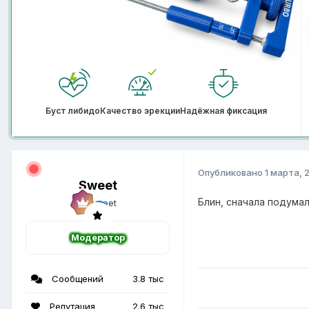
Буст либидо
Качество эрекции
Надёжная фиксация
Опубликовано
1 марта, 
Sweet
Блин, сначала подумал
Модератор
Сообщений
3.8 тыс
Репутация
2.6 тыс