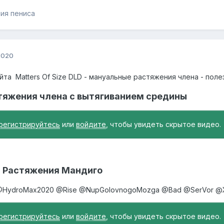
ия пениса
2020
та Matters Of Size DLD - мануальные растяжения члена - поле
астяжения члена с вытягиванием средины
регистрируйтесь
или
войдите
, чтобы увидеть скрытое видео.
 - Растяжения Мандиго
HydroMax2020
@Rise
@NupGolovnogoMozga
@Bad
@SerVor
@
регистрируйтесь
или
войдите
, чтобы увидеть скрытое видео.