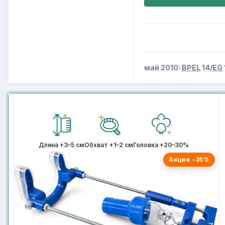
май 2010:
BPEL
14/
EG
Длина +3–5 см
Обхват +1–2 см
Головка +20–30%
Акция −35%