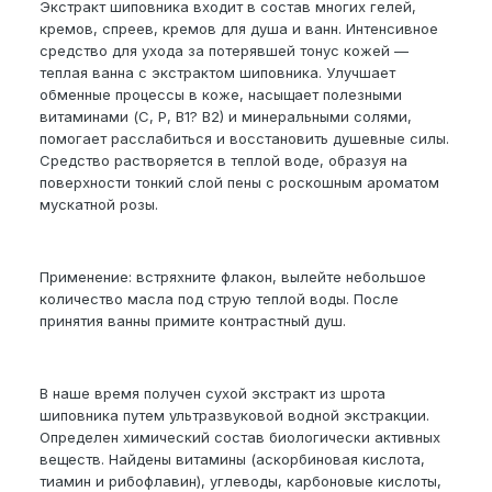
Экстракт шиповника входит в состав многих гелей,
кремов, спреев, кремов для душа и ванн. Интенсивное
средство для ухода за потерявшей тонус кожей —
теплая ванна с экстрактом шиповника. Улучшает
обменные процессы в коже, насыщает полезными
витаминами (С, Р, В1? В2) и минеральными солями,
помогает расслабиться и восстановить душевные силы.
Средство растворяется в теплой воде, образуя на
поверхности тонкий слой пены с роскошным ароматом
мускатной розы.
Применение: встряхните флакон, вылейте небольшое
количество масла под струю теплой воды. После
принятия ванны примите контрастный душ.
В наше время получен сухой экстракт из шрота
шиповника путем ультразвуковой водной экстракции.
Определен химический состав биологически активных
веществ. Найдены витамины (аскорбиновая кислота,
тиамин и рибофлавин), углеводы, карбоновые кислоты,