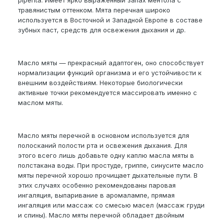
piperita. Имеет ярко выраженный запах ментола с
травянистым оттенком. Мята перечная широко
используется в Восточной и Западной Европе в составе
зубных паст, средств для освежения дыхания и др.
Масло мяты — прекрасный адаптоген, оно способствует
нормализации функций организма и его устойчивости к
внешним воздействиям. Некоторые биологически
активные точки рекомендуется массировать именно с
маслом мяты.
Масло мяты перечной в основном используется для
полосканий полости рта и освежения дыхания. Для
этого всего лишь добавьте одну каплю масла мяты в
полстакана воды. При простуде, гриппе, синусите масло
мяты перечной хорошо прочищает дыхательные пути. В
этих случаях особенно рекомендованы паровая
ингаляция, выпаривание в аромалампе, прямая
ингаляция или массаж со смесью масел (массаж груди
и спины). Масло мяты перечной обладает двойным