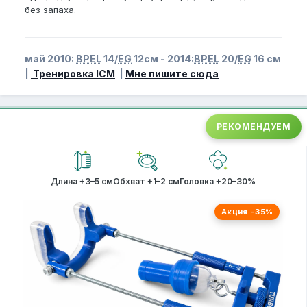
без запаха.
май 2010:
BPEL
14/
EG
12см - 2014:
BPEL
20/
EG
16 см
|
Тренировка ICM
|
Мне пишите сюда
РЕКОМЕНДУЕМ
Длина +3–5 см
Обхват +1–2 см
Головка +20–30%
Акция −35%