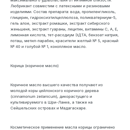
максимального удовольствия от интимной близости.
Любрикант совместим с латексными и резиновыми
изделиями. Состав препарата: вода, пропиленгликоль,
глицерин, гидроксиэтилцеллюлоза, поликватерниум-5,
гель алое, экстракт ромашки, экстракт сибирского
женьшеня, экстракт гуараны, лецитин, витамины С, А, Е,
лимонная кислота, тет-расодиум ЭДТА, бензоат натрия,
поташ, метил-парабен, красители желтый № 5, красный
№ 40 и голубой № 1, конопляное масло.
Корица (коричное масло)
Коричное масло высшего качества получают из
молодой коры цейлонского коричного дерева
(cinnamonum zeilanicum), дикорастущего и
культивируемого в Шри-Ланке, а также на
Сейшельских островах и Мадагаскаре.
Косметическое применение масла корицы ограничено