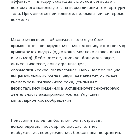
эффектом — в жару охлаждает, в холод согревает,
поэтому его используют для нормализации температуры
тела. Применяется при тошноте, недомогании; синдроме
похмелья.
Масло мяты перечной снимает головную боль;
применяется при нарушениях пищеварения, метеоризме;
принимается внутрь (одна капля маслана стакан воды
или в мед). Действие: седативное, болеутоляющее,
антисептическое, общеукрепляющее,
спазмолитическое, желчегонное. Повышает секрецию
пищеварительных желез, улучшает аппетит, снижает
кислотность желудочного сока, усиливает
перистальтику кишечника. Активизирует секреторную
деятельность эндокринных желез. Улучшает
капиллярное кровообращение.
Показания: головная боль, мигрень, стрессы,
психоневрозы, чрезмерное эмоциональное
возбуждение, переутомление, бессонница, невралгии,