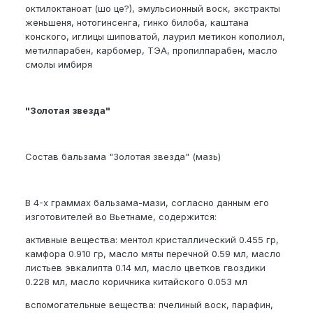
октилоктаноат (шо це?), эмульсионный воск, экстракты
женьшеня, нотогинсенга, гинко билоба, каштана
конского, иглицы шиповатой, лаурил метикон кополиол,
метилпарабен, карбомер, ТЭА, пропилпарабен, масло
смолы имбиря
"Золотая звезда"
Состав бальзама "Золотая звезда" (мазь)
В 4-х граммах бальзама-мази, согласно данным его
изготовителей во Вьетнаме, содержится:
активные вещества: ментол кристаллический 0.455 гр,
камфора 0.910 гр, масло мяты перечной 0.59 мл, масло
листьев эвкалипта 0.14 мл, масло цветков гвоздики
0.228 мл, масло коричника китайского 0.053 мл
вспомогательные вещества: пчелиный воск, парафин,