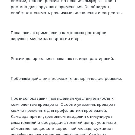
свежий, теплый, резкий. На основе камфары готовят
раствор для наружного применения. Он обладает
свойством снимать различные воспаления и согревать.
Показания к применению камфорных растворов
наружно: миозиты, невралгии и др.
Режим дозирования: назначают в виде растираний.
Побочные действия: возможны аллергические реакции.
Противопоказания: повышенная чувствительность к
компонентам препарата. Особые указания: препарат
можно применять для профилактики пролежней.
Камфара при внутривенном введении стимулирует
дыхательный и сосудодвигательный центр, усиливает
обменные процессы в сердечной мышце, суживает
периферические кровеносные сосуды. Камфара