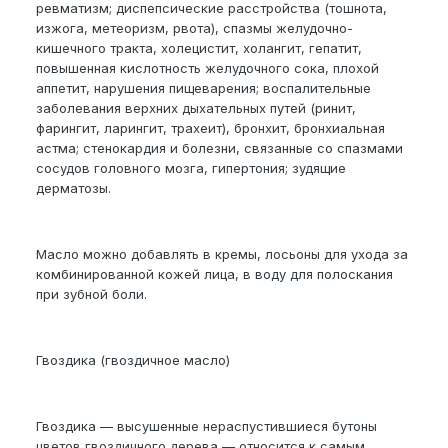
ревматизм; диспепсические расстройства (тошнота,
изжога, метеоризм, рвота), спазмы желудочно-
кишечного тракта, холецистит, холангит, гепатит,
повышенная кислотность желудочного сока, плохой
аппетит, нарушения пищеварения; воспалительные
заболевания верхних дыхательных путей (ринит,
фарингит, ларингит, трахеит), бронхит, бронхиальная
астма; стенокардия и болезни, связанные со спазмами
сосудов головного мозга, гипертония; зудящие
дерматозы.
Масло можно добавлять в кремы, лосьоны для ухода за
комбинированной кожей лица, в воду для полоскания
при зубной боли.
Гвоздика (гвоздичное масло)
Гвоздика — высушенные нераспустившиеся бутоны
цветов гвоздичного дерева — относится к самым