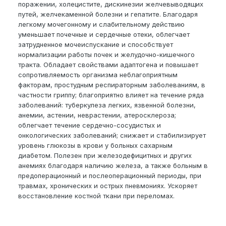
поражении, холецистите, дискинезии желчевыводящих
путей, желчекаменной болезни и гепатите. Благодаря
легкому мочегонному и слабительному действию
уменьшает почечные и сердечные отеки, облегчает
затрудненное мочеиспускание и способствует
нормализации работы почек и желудочно-кишечного
тракта. Обладает свойствами адаптогена и повышает
сопротивляемость организма неблагоприятным
факторам, простудным респираторным заболеваниям, в
частности гриппу; благоприятно влияет на течение ряда
заболеваний: туберкулеза легких, язвенной болезни,
анемии, астении, неврастении, атеросклероза;
облегчает течение сердечно-сосудистых и
онкологических заболеваний; снижает и стабилизирует
уровень глюкозы в крови у больных сахарным
диабетом. Полезен при железодефицитных и других
анемиях благодаря наличию железа, а также больным в
предоперационный и послеоперационный периоды, при
травмах, хронических и острых пневмониях. Ускоряет
восстановление костной ткани при переломах.