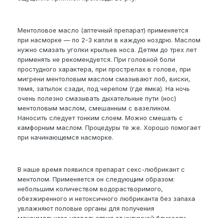
Ментоловое масло (аптечный препарат) применяется
при насморке — по 2-3 капли в каждую ноздрю. Маслом
нужно смазать уголки крыльев носа. Детям до трех лет
применять не рекомендуется. При головной боли
простудного характера, при прострелах в голове, при
мигрени ментоловым маслом смазывают лоб, виски,
темя, затылок сзади, под черепом (где ямка). На ночь
очень полезно смазывать дыхательные пути (нос)
ментоловым маслом, смешанным с вазелином.
Наносить следует тонким слоем. Можно смешать с
камфорным маслом. Процедуры те же. Хорошо помогает
при начинающемся насморке.
В наше время появился препарат секс-любрикант с
ментолом. Применяется он следующим образом:
небольшим количеством водорастворимого,
обезжиренного и нетоксичного любриканта без запаха
увлажняют половые органы для получения