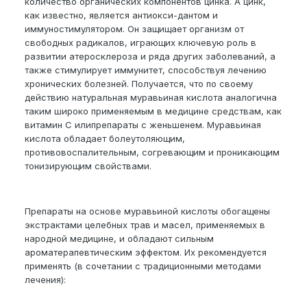
количество органических компонентов цинка. А цинк,
как известно, является антиокси-дантом и
иммуностимулятором. Он защищает организм от
свободных радикалов, играющих ключевую роль в
развитии атеросклероза и ряда других заболеваний, а
также стимулирует иммунитет, способствуя лечению
хронических болезней. Получается, что по своему
действию натуральная муравьиная кислота аналогична
таким широко применяемым в медицине средствам, как
витамин С илипрепараты с женьшенем. Муравьиная
кислота обладает болеутоляющим,
противовоспалительным, согревающим и проникающим
тонизирующим свойствами.
Препараты на основе муравьиной кислоты обогащены
экстрактами целебных трав и масел, применяемых в
народной медицине, и обладают сильным
ароматерапевтическим эффектом. Их рекомендуется
применять (в сочетании с традиционными методами
лечения):