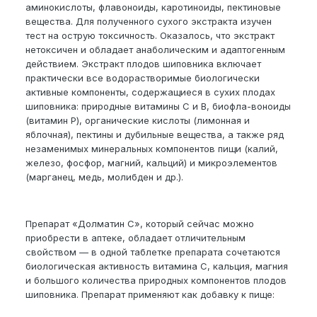
аминокислоты, флавоноиды, каротиноиды, пектиновые
вещества. Для полученного сухого экстракта изучен
тест на острую токсичность. Оказалось, что экстракт
нетоксичен и обладает анаболическим и адаптогенным
действием. Экстракт плодов шиповника включает
практически все водорастворимые биологически
активные компоненты, содержащиеся в сухих плодах
шиповника: природные витамины С и В, биофла-воноиды
(витамин Р), органические кислоты (лимонная и
яблочная), пектины и дубильные вещества, а также ряд
незаменимых минеральных компонентов пищи (калий,
железо, фосфор, магний, кальций) и микроэлементов
(марганец, медь, молибден и др.).
Препарат «Долматин С», который сейчас можно
приобрести в аптеке, обладает отличительным
свойством — в одной таблетке препарата сочетаются
биологическая активность витамина С, кальция, магния
и большого количества природных компонентов плодов
шиповника. Препарат применяют как добавку к пище: