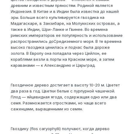
древним и известным пряностям. Родиной является
Индонезия. В Китае и в Индии была известна до нашей
эры. Больше всего культивируется гвоздика на
Мадагаскаре, в Занзибаре, на Молуккских островах, а
также в Индии, Шри-Ланке и Гвинее. Во времена
римских императоров ее популярность и использование
распространились доСредиземного моря. В те времена
высоко гвоздика ценилась и подчас была дороже
золота. В Европу она попадала через Цейлон, ее
кораблями везли в порты на Красном море, а затем
караванами — к Александрию и Царьград.
Гвоздичное дерево достигает в высоту 10-20 м. Цветет
два раза в год. Цветки белые с пурпурной чашечкой.
Плод — яйцевидная ягода, содержащая одно или два
семя. Размножается отростками, но чаще всего
саженцами, выращенными из семян.
Гвоздику (flos caryophylli) получают, когда дерево