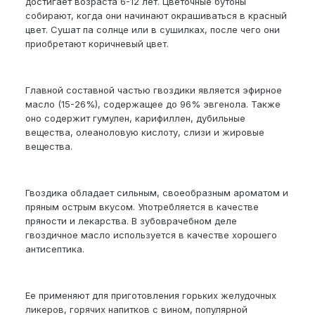
достигает возраста 6-12 лет. Цветочные бутоны
собирают, когда они начинают окрашиваться в красный
цвет. Сушат па солнце или в сушилках, после чего они
приобретают коричневый цвет.
Главной составной частью гвоздики является эфирное
масло (15-26%), содержащее до 96% эвгенола. Также
оно содержит гумулен, карифиллен, дубильные
вещества, олеаноловую кислоту, слизи и жировые
вещества.
Гвоздика обладает сильным, своеобразным ароматом и
пряным острым вкусом. Употребляется в качестве
пряности и лекарства. В зубоврачебном деле
гвоздичное масло используется в качестве хорошего
антисептика.
Ее применяют для приготовления горьких желудочных
ликеров, горячих напитков с вином, популярной