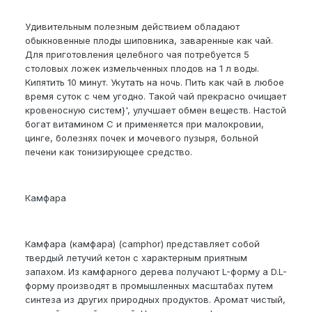
Удивительным полезным действием обладают
обыкновенные плоды шиповника, заваренные как чай.
Для приготовления целебного чая потребуется 5
столовых ложек измельченных плодов на 1 л воды.
Кипятить 10 минут. Укутать на ночь. Пить как чай в любое
время суток с чем угодно. Такой чай прекрасно очищает
кровеносную систем}', улучшает обмен веществ. Настой
богат витамином С и применяется при малокровии,
цинге, болезнях почек и мочевого пузыря, больной
печени как тонизирующее средство.
Камфара
Камфара (камфара) (camphor) представляет собой
твердый летучий кетон с характерным приятным
запахом. Из камфарного дерева получают L-форму а D.L-
форму производят в промышленных масштабах путем
синтеза из других природных продуктов. Аромат чистый,