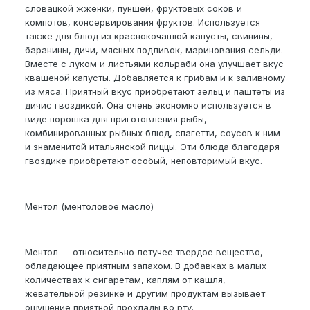
словацкой жженки, пуншей, фруктовых соков и
компотов, консервирования фруктов. Используется
также для блюд из краснокочашюй капусты, свинины,
баранины, дичи, мясных подливок, маринования сельди.
Вместе с луком и листьями кольраби она улучшает вкус
квашеной капусты. Добавляется к грибам и к заливному
из мяса. Приятный вкус приобретают зельц и паштеты из
дичис гвоздикой. Она очень экономно используется в
виде порошка для приготовления рыбы,
комбинированных рыбных блюд, спагетти, соусов к ним
и знаменитой итальянской пиццы. Эти блюда благодаря
гвоздике приобретают особый, неповторимый вкус.
Ментол (ментоловое масло)
Ментол — относительно летучее твердое вещество,
обладающее приятным запахом. В добавках в малых
количествах к сигаретам, каплям от кашля,
жевательной резинке и другим продуктам вызывает
ощущение приятной прохлады во рту.