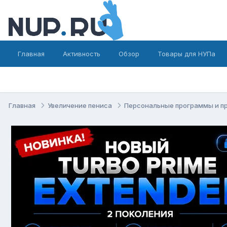
Главная
Активность
Обзор
Товары для НУПа
Главная
Увеличение пениса
Персональные программы и п