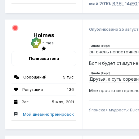
май 2010:
BPEL
14/
EG
Опубликовано
25 август
Holmes
Quote
(
Неро
)
он очень непостоянен
Пользователи
Вот и будет стимул не
Quote
(
Неро
)
Сообщений
5 тыс
Друзья, а суть сорев
Репутация
436
Мне просто интересно.
Рег.
5 мая, 2011
Японская мудрость: Быс
Мой дневник тренировок