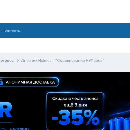
Контакты
рогресс
Дневник Holmes - "Соревнование НУПеров"