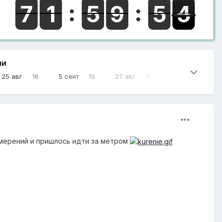
НИ
25 авг
16
5 сент
10
27 авг
9
змерений и пришлось идти за метром