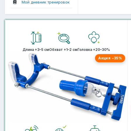
Мой дневник тренировок
Длина +3–5 см
Обхват +1–2 см
Головка +20–30%
Акция −35%