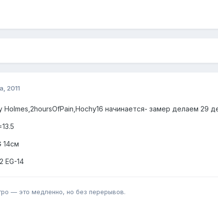
а, 2011
у Holmes,2hoursOfPain,Hochy16 начинается- замер делаем 29 д
13.5
G 14см
2 EG-14
тро — это медленно, но без перерывов.