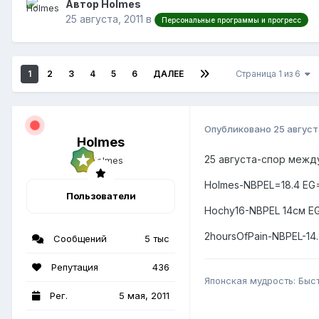
Автор Holmes
25 августа, 2011
в
Персональные программы и прогресс
1
2
3
4
5
6
ДАЛЕЕ
Страница 1 из 6
Опубликовано
25 август
Holmes
25 августа-спор межд
Holmes-NBPEL=18.4 EG=
Пользователи
Hochy16-NBPEL 14см E
2hoursOfPain-NBPEL-14.
Сообщений
5 тыс
Репутация
436
Японская мудрость: Быс
Рег.
5 мая, 2011