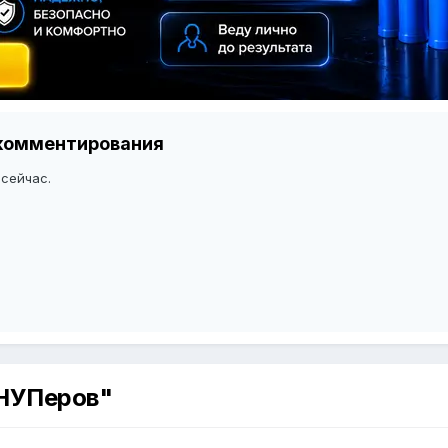
я комментирования
 сейчас.
 НУПеров"