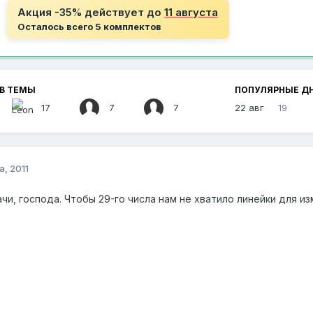
Акция -35% действует до
11 августа
Осталось всего 5 комплектов
В ТЕМЫ
ПОПУЛЯРНЫЕ Д
17
7
7
22 авг
19
а, 2011
чи, господа. Чтобы 29-го числа нам не хватило линейки для и