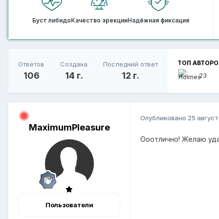
Буст либидо
Качество эрекции
Надёжная фиксация
ТОП АВТОРО
Ответов
Создана
Последний ответ
106
14 г.
12 г.
23
Опубликовано
25 август
MaximumPleasure
Ооотлично! Желаю уда
Пользователи