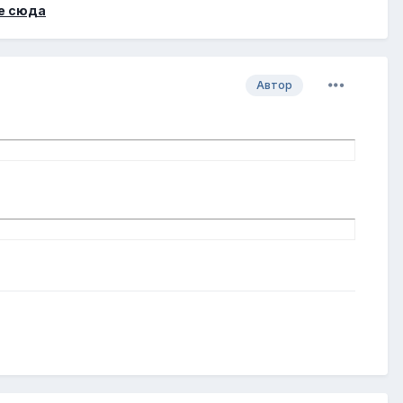
е сюда
Автор