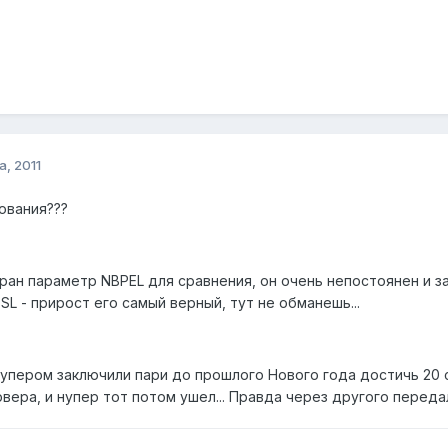
а, 2011
ования???
ран параметр NBPEL для сравнения, он очень непостоянен и з
SL - прирост его самый верный, тут не обманешь...
упером заключили пари до прошлого Нового года достичь 20 см
вера, и нупер тот потом ушел... Правда через другого передал,