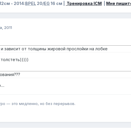
12см - 2014:
BPEL
20/
EG
16 см |
Тренировка ICM
|
Мне пишит
а, 2011
 и зависит от толщины жировой прослойки на лобке
 толстеть)))))
нования???
...
тро — это медленно, но без перерывов.