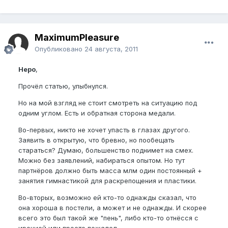
MaximumPleasure
Опубликовано
24 августа, 2011
Неро
,
Прочёл статью, улыбнулся.
Но на мой взгляд не стоит смотреть на ситуацию под
одним углом. Есть и обратная сторона медали.
Во-первых, никто не хочет упасть в глазах другого.
Заявить в открытую, что бревно, но пообещать
стараться? Думаю, большенство поднимет на смех.
Можно без заявлений, набираться опытом. Но тут
партнёров должно быть масса млм один постоянный +
занятия гимнастикой для раскрепощения и пластики.
Во-вторых, возможно ей кто-то однажды сказал, что
она хороша в постели, а может и не однажды. И скорее
всего это был такой же "пень", либо кто-то отнёсся с
иронией или просто пожалел.