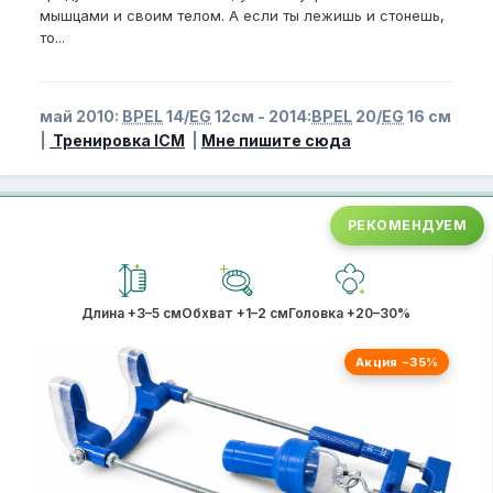
мышцами и своим телом. А если ты лежишь и стонешь,
то...
май 2010:
BPEL
14/
EG
12см - 2014:
BPEL
20/
EG
16 см
|
Тренировка ICM
|
Мне пишите сюда
РЕКОМЕНДУЕМ
Длина +3–5 см
Обхват +1–2 см
Головка +20–30%
Акция −35%