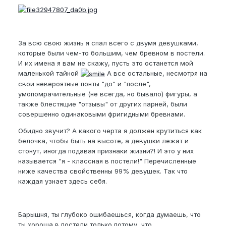
За всю свою жизнь я спал всего с двумя девушками,
которые были чем-то большим, чем бревном в постели.
И их имена я вам не скажу, пусть это останется мой
маленькой тайной
А все остальные, несмотря на
свои невероятные понты "до" и "после",
умопомрачительные (не всегда, но бывало) фигуры, а
также блестящие "отзывы" от других парней, были
совершенно одинаковыми фригидными бревнами.
Обидно звучит? А какого черта я должен крутиться как
белочка, чтобы быть на высоте, а девушки лежат и
стонут, иногда подавая признаки жизни?! И это у них
называется "я - классная в постели!" Перечисленные
ниже качества свойственны 99% девушек. Так что
каждая узнает здесь себя.
Барышня, ты глубоко ошибаешься, когда думаешь, что
ты хороша в постели только потому, что...