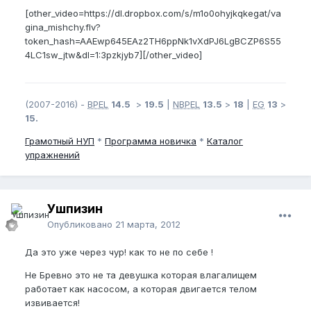
[other_video=https://dl.dropbox.com/s/m1o0ohyjkqkegat/va
gina_mishchy.flv?
token_hash=AAEwp645EAz2TH6ppNk1vXdPJ6LgBCZP6S55
4LC1sw_jtw&dl=1:3pzkjyb7][/other_video]
(2007-2016) -
BPEL
14.5
>
19.5
|
NBPEL
13.5
>
18
|
EG
13
>
15.
Грамотный
НУП
*
Программа новичка
*
Каталог
упражнений
Ушпизин
Опубликовано
21 марта, 2012
Да это уже через чур! как то не по себе !
Не Бревно это не та девушка которая влагалищем
работает как насосом, а которая двигается телом
извивается!