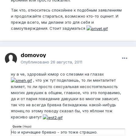
Так что, относитесь спокойнее к подобным заявлениям
и продолжайте стараться, возможно кто-то оценит. И
прежде всего, мы делаем это для себя и
самоутверждения. Стоит задуматься
domovoy
Опубликовано
26 августа, 2011
ну а че, здоровый юмор со слезами на глазах
, что уж тут поделаешь, то ли менталитет
влияет, то ли просто сексуальная несостоятельность
многих девушек в общем, главное, что это поправимо,
да и от парня поведение давушки во многом зависит,
так что не всегда бревна безнадежны. какой-нибудь
японец по этому поводу сказал бы, что яблони тож
красиво цветут
Quote
(
Неро
)
Но и кричащее бревно - это тоже страшно.