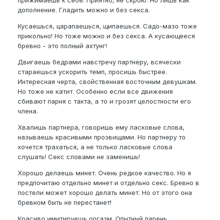
прижимаешь к себе. Приятно, не скрою. Но лишь как
дополнение. Гладить можно и без секса.
Кусаешься, царапаешься, щипаешься. Садо-мазо тоже
прикольно! Но тоже можно и без секса. А кусающееся
бревно - это полный ахтунг!
Двигаешь бедрами навстречу партнеру, всячески
стараешься ускорить темп, просишь быстрее.
Интересная черта, свойственная восточным девушкам.
Но тоже не катит. Особенно если все движения
сбивают парня с такта, а то и грозят целостности его
члена.
Хвалишь партнера, говоришь ему ласковые слова,
называешь красивыми прозвищами. Но партнеру то
хочется трахаться, а не только ласковые слова
слушать! Секс словами не заменишь!
Хорошо делаешь минет. Очень редкое качество. Но я
предпочитаю отдельно минет и отдельно секс. Бревно в
постели может хорошо делать минет. Но от этого она
бревном быть не перестанет!
Красиво имитируешь оргазм. Опытный парень