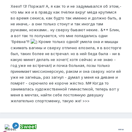
Хеех!! !3! Поржал! А, я как то и не задумывался об этом,-
что мы же и в правду как пчёлки вкруг мёда крутимся
во время секиса, как будто так именно и должно быть, а
не иначе,- а они только стонут и так иногда там
ручками, ножками... ну сверху бывают некие.. &** Блин,
а вот так то получается, что мне попадались одни
'брёвна'!!!
Кроме только одной! умела она и мышцы
сжимать вагины и сверху отлично елозила, я в восторге
был, таких более не встречал. но в ней беда была - ни в
какую минет делать не хочет( хотя сейчас и не знаю -
год уже не встречал) и почка больная, позы только
принимает миссионерскую, раком и она сверху. ноги ей
уже не загнёшь, раз загнул - думал у меня на диване и
помрёт - скрючило её короче жёстко. M# Когда то
занималась художественной гимнастикой, теперь вот у
меня в мечтах, найти себе постоянную девушку
желательно спортсменку, такую же! >>>
Sweet