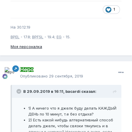
1
На 30.12.19
BPEL
- 17.8;
BPFSL
- 19.4;
EG
- 15.
Моя персоналка
Неро
Опубликовано
29 сентября, 2019
В 29.09.2019 в 16:11, bacardi сказал:
1) А ничего что я джелк буду делать КАЖДЫЙ
ДЕНЬ по 10 минут, т.е без отдыха?
2) Есть какой нибудь алтернативный способ
делать джелк, чтобы связки тянулись и в
длину и в ширину? Насколько я знаю, если