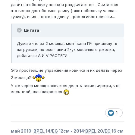
давит на оболочку члена и раздвигает ее... Считается
что вверх дает больше длину (тянет оболочку члена -
тунику), вниз - тоже на длину - растягивает связки...
Цитата
Думаю что за 2 месяца, мои ткани ПЧ привыкнут к
нагрузкам, по окончании 2-ух месячного джелка,
добавляю A И V РАСТЯГИ.
Это простейшие упражнения новичка и их делать через
2 месяца?
У же через месяц захочется делать такие виражи, что
весь твой план накроется
1
май 2010:
BPEL
14/
EG
12см - 2014:
BPEL
20/
EG
16 см