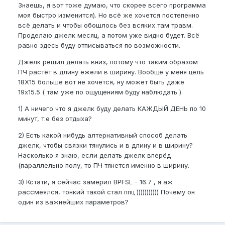
Знаешь, я вот тоже думаю, что скорее всего программа
моя быстро изменится). Но всё же хочется постепенно
всё делать и чтобы обошлось без всяких там травм.
Проделаю джелк месяц, а потом уже видно будет. Всё
равно здесь буду отписываться по возможности.
Джелк решил делать вниз, потому что таким образом
ПЧ растёт в длину ежели в ширину. Вообще у меня цель
18X15 больше вот не хочется, ну может быть даже
19x15.5 ( там уже по ощущениям буду наблюдать ).
1) А ничего что я джелк буду делать КАЖДЫЙ ДЕНЬ по 10
минут, т.е без отдыха?
2) Есть какой нибудь алтернативный способ делать
джелк, чтобы связки тянулись и в длину и в ширину?
Насколько я знаю, если делать джелк вперёд
(параллельно полу, то ПЧ тянется именно в ширину.
3) Кстати, я сейчас замерил BPFSL - 16.7 , я аж
рассмеялся, тонкий такой стал ппц ))))))))))) Почему он
один из важнейших параметров?