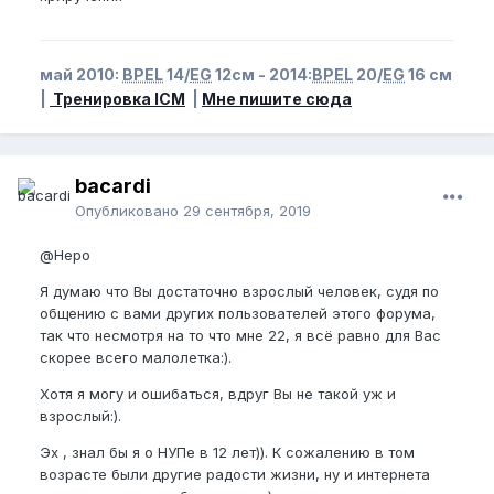
май 2010:
BPEL
14/
EG
12см - 2014:
BPEL
20/
EG
16 см
|
Тренировка ICM
|
Мне пишите сюда
bacardi
Опубликовано
29 сентября, 2019
@Неро
Я думаю что Вы достаточно взрослый человек, судя по
общению с вами других пользователей этого форума,
так что несмотря на то что мне 22, я всё равно для Вас
скорее всего малолетка:).
Хотя я могу и ошибаться, вдруг Вы не такой уж и
взрослый:).
Эх , знал бы я о НУПе в 12 лет)). К сожалению в том
возрасте были другие радости жизни, ну и интернета