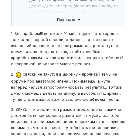
делать джелк вперёд (параллельно полу, то
ПЧ тянется именно в ширину.
3) Кстати, я сейчас замерил BPFSL - 16.7 , я
Показать
аж рассмеялся, тонкий такой стал ппц
))))))))))) Почему он один из важнейших
1. Без проблем!!! но джелк 10 мин в день - это хорошо
параметров?
только для первой недели, а далее - то это просто
нуперский онанизм, а не программа для роста. тут не
время важно, а сделать так, чтобы член был
проработанным. ты так и не ответил - сколько тебе лет?
с поправкой на возраст многое решает...
2.
связки не тянутся в ширину - прочитай темы на
форуме про анатомию члена... Понимаешь, в нупе
наперед нельзя запрограммировать результат... Тот же
джелк можешь делать на длину, а выстрелит ширина...
тут не столь важно, важно увеличение
объема
члена.
3. BPFSL - это истинный размер твоего члена, таким он
должен быть при хорошо развитом пч-мускуле... тебе
повезло, что при измерении он тоненьким стал - нуперы
понимают, что это значит - у тебя есть все основания
хорошо вырасти, если при приручении члена начнешь