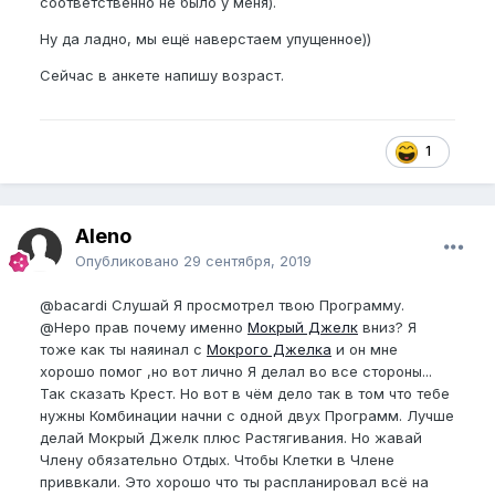
соответственно не было у меня).
Ну да ладно, мы ещё наверстаем упущенное))
Сейчас в анкете напишу возраст.
1
Aleno
Опубликовано
29 сентября, 2019
@bacardi
Слушай Я просмотрел твою Программу.
@Неро
прав почему именно
Мокрый Джелк
вниз? Я
тоже как ты наяинал с
Мокрого Джелка
и он мне
хорошо помог ,но вот лично Я делал во все стороны...
Так сказать Крест. Но вот в чём дело так в том что тебе
нужны Комбинации начни с одной двух Программ. Лучше
делай Мокрый Джелк плюс Растягивания. Но жавай
Члену обязательно Отдых. Чтобы Клетки в Члене
приввкали. Это хорошо что ты распланировал всё на