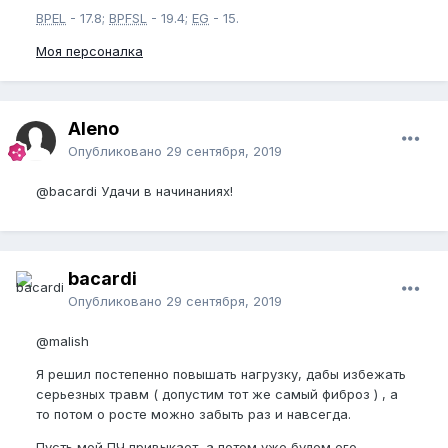
BPEL
- 17.8;
BPFSL
- 19.4;
EG
- 15.
Моя персоналка
Aleno
Опубликовано
29 сентября, 2019
@bacardi
Удачи в начинаниях!
bacardi
Опубликовано
29 сентября, 2019
@malish
Я решил постепенно повышать нагрузку, дабы избежать
серьезных травм ( допустим тот же самый фиброз ) , а
то потом о росте можно забыть раз и навсегда.
Пусть мой ПЧ привыкает, а потом уже будем его