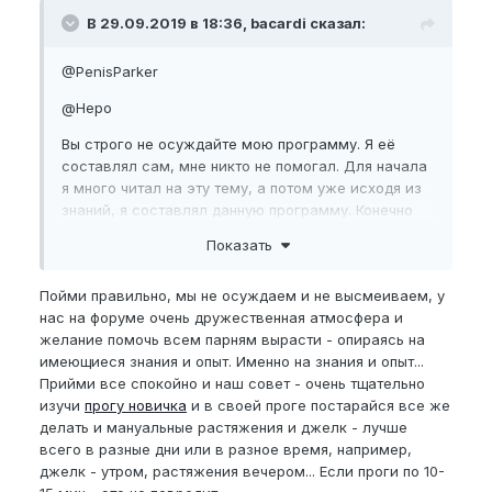
В 29.09.2019 в 18:36, bacardi сказал:
@PenisParker
@Неро
Вы строго не осуждайте мою программу. Я её
составлял сам, мне никто не помогал. Для начала
я много читал на эту тему, а потом уже исходя из
знаний, я составлял данную программу. Конечно
Вам - опытным НУПерам скорее всего будет
Показать
смешно читая мою анкету, ну же Вы люди
опытные...
Пойми правильно, мы не осуждаем и не высмеиваем, у
Я пришел на этот форум, чтобы набирать опыт в
нас на форуме очень дружественная атмосфера и
этом деле, пришёл за помощью. И я надеюсь что я
желание помочь всем парням вырасти - опираясь на
получу опыт и помощь от всего форума. И если в
имеющиеся знания и опыт. Именно на знания и опыт...
моей программе что то не так, то пожалуйста
Прийми все спокойно и наш совет - очень тщательно
лучше подкорректируйте ее, но не обмсмивайте
изучи
прогу новичка
и в своей проге постарайся все же
делать и мануальные растяжения и джелк - лучше
Все мы совершаем ошибки. Но есть завтра, когда
всего в разные дни или в разное время, например,
мы можем попытаться их исправить, не так ли?
джелк - утром, растяжения вечером... Если проги по 10-