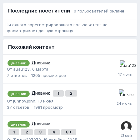
Последние посетители
0 пользователей онлайн
Ни одного зарегистрированного пользователя не
просматривает данную страницу
Похожий контент
Дневник
дневник
От auau123,
6 марта
7
ответов
1205
просмотров
Дневник
1
2
дневник
От j0hnov.john,
13 июня
37
ответов
1981
просмотр
Дневник
дневник
1
2
3
4
8
От Тимур287272,
18 октября, 2025