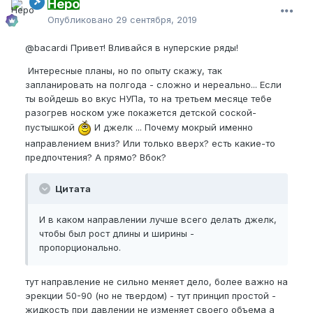
Неро
Опубликовано
29 сентября, 2019
@bacardi
Привет! Вливайся в нуперские ряды!
Интересные планы, но по опыту скажу, так
запланировать на полгода - сложно и нереально... Если
ты войдешь во вкус НУПа, то на третьем месяце тебе
разогрев носком уже покажется детской соской-
пустышкой
И джелк ... Почему мокрый именно
направлением вниз? Или только вверх? есть какие-то
предпочтения?
А прямо? Вбок?
Цитата
И в каком направлении лучше всего делать джелк,
чтобы был рост длины и ширины -
пропорционально.
тут направление не сильно меняет дело, более важно на
эрекции 50-90 (но не твердом) - тут принцип простой -
жидкость при давлении не изменяет своего объема а