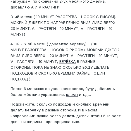
нагрузкам, по окончании 2-ух месячного джелка,
добавляю A И V РАСТЯГИ.
3-ий месяц ( 10 МИНУТ РАЗОГРЕВА - НОСОК С РИСОМ).
МОКРЫЙ ДЖЕЛК ПО НАПРАВЛЕНИЮ ВНИЗ ЛИБО ВВЕРХ -
20 МИНУТ. А - РАСТЯГИ - 10 МИНУТ, V - РАСТЯГИ - 10
МИНУТ)
4-ый - 6-ой месяц ( добавляю верёвку). ( 10
МИНУТ РАЗОГРЕВА - НОСОК С РИСОМ). МОКРЫЙ ДЖЕЛК
ВНИЗ ЛИБО ВВЕРХ - 20 МИНУТ. А - РАСТЯГИ - 10 МИНУТ,
V - РАСТЯГИ - 10 МИНУТ,
ВЕРЁВКА
В РАЗНЫЕ
СТОРОНЫ, ПОКА НЕ ЗНАЮ СКОЛЬКО БУДУ ДЕЛАТЬ
ПОДХОДОВ И СКОЛЬКО ВРЕМЕНИ ЗАЙМЁТ ОДИН
ПОДХОД ).
После 6 месячного курса тренировок, буду добавлять
более жёсткие упражнения,
клэмп
и т.д....
Подскажите, сколько подходов и сколько времени
делать
верёвку
в разные стороны. И в каком
направлении лучше всего делать джелк, чтобы был рост
длины и ширины - пропорционально.