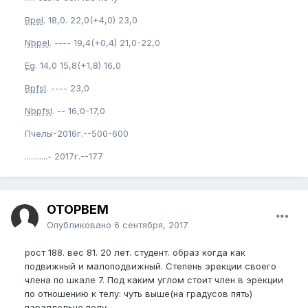
Bpel
. 18,0. 22,0(+4,0) 23,0
Nbpel
. ---- 19,4(+0,4) 21,0-22,0
Eg
. 14,0 15,8(+1,8) 16,0
Bpfsl
. ---- 23,0
Nbpfsl
. -- 16,0-17,0
Пчелы-2016г.--500-600
...........- 2017г.--177
OTOPBEM
Опубликовано
6 сентября, 2017
рост 188. вес 81. 20 лет. студент. образ когда как
подвижный и малоподвижный. Степень эрекции своего
члена по шкале 7. Под каким углом стоит член в эрекции
по отношению к телу: чуть выше(на градусов пять)
параллельно полу.