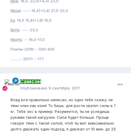
Bpel
. 18,0. 22,0(+4,0) 23,0
Nbpel
. ---- 19,4(+0,4) 21,0-22,0
Eg
. 14,0 15,8(+1,8) 16,0
Bpfsl
. ---- 23,0
Nbpfsl
. -- 16,0-17,0
Пчелы-2016г.--500-600
...........- 2017г.--177
Самсон
Опубликовано
9 сентября, 2017
Влад всё правильно написал, но одно тебе скажу: не
тяни член как коня! То бишь: для роста хватит силы в 1
кг. Тебе экс в пример. Разумеется, ты не уследишь
руками такой нагрузки. Сила будет больше. Проще
говоря: тяни с такой силой, чтоб ты мог максимально
долго держать один подход, я держал от 10 мин. до 25