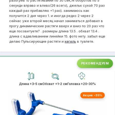
разогрев 10 растягиваний по 30 сек,14 оборотов по 5
секундн вправо и влево(26 всего), джельк сухой 70 раз
каждый раз прибавляю +1 раз). занимаюсь как
получится 2 дня через 1. и иногда редко 2 через 2
сейчас уже второй месяц начал заниматься добавил в
прогу динамические растяги вверх и вниз по 20 раз что
еще посоветуете? . размеры длина 13.5 . обхват 13.4 .
длина с вдавливанием линейки 15. фото нету. забыл еще
делаю Пульсирующие растяги и
кегель
в туалете.
РЕКОМЕНДУЕМ
Длина +3–5 см
Обхват +1–2 см
Головка +20–30%
Акция −35%