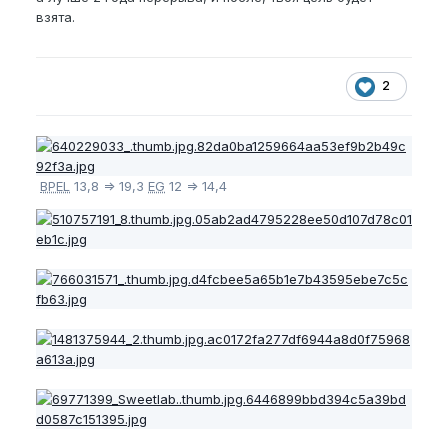
взята.
2
BPEL
13,8 => 19,3
EG
12 => 14,4