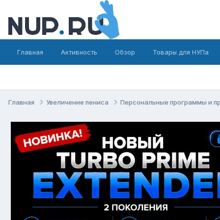
Главная
Активность
Обзор
Товары для НУПа
Главная
Увеличение пениса
Персональные программы и п