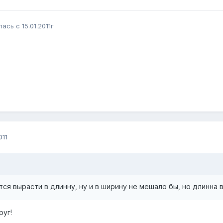
сь с 15.01.2011г
011
ется вырасти в длинну, ну и в ширину не мешало бы, но длинна
руг!