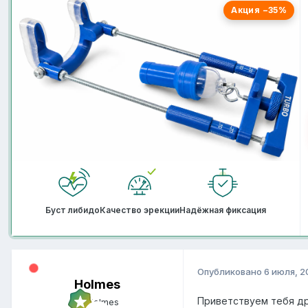
Акция −35%
Буст либидо
Качество эрекции
Надёжная фиксация
Опубликовано
6 июля, 2
Holmes
Приветствуем тебя др