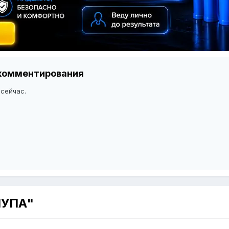
я комментирования
 сейчас.
НУПА"