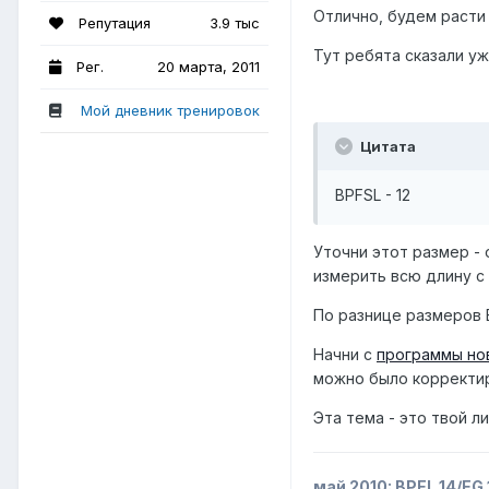
Отлично, будем расти
Репутация
3.9 тыс
Тут ребята сказали уж
Рег.
20 марта, 2011
Мой дневник тренировок
Цитата
BPFSL - 12
Уточни этот размер -
измерить всю длину с
По разнице размеров 
Начни с
программы но
можно было корректир
Эта тема - это твой л
май 2010:
BPEL
14/
EG