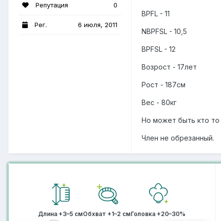
Репутация
0
BPFL - 11
Рег.
6 июля, 2011
NBPFSL - 10,5
BPFSL - 12
Возрост - 17лет
Рост - 187см
Вес - 80кг
Но может быть кто то
Член не обрезанный.
Длина +3–5 см
Обхват +1–2 см
Головка +20–30%