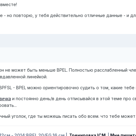
 вместе!
е - но повторю, у тебя действительно отличные данные - и дли
 он не может быть меньше BPEL. Полностью расслабленный член
 вдавленной линейкой.
BPFSL - BPEL можно ориентировочно судить о том, какие теб
вичка
и постоянно день/в день отписывайся в этой теме про 
овать...
ичный уголок, где ты можешь писать обо всем. что тебе может
12см - 2014:
BPEL
20/
EG
16 см |
Тренировка ICM
|
Мне пишит