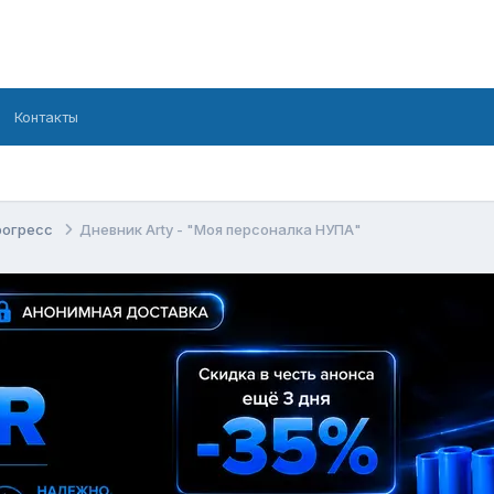
Контакты
рогресс
Дневник Arty - "Моя персоналка НУПА"