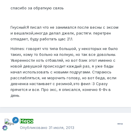
спасибо за обратную связь
Гнусный:Я писал что не занимался после весны с эксом
и вешалкой,иногда делал джелк, растяги. перетрен
отпадает, буду работать щас 2\1.
Holmes: говорят что типа большой, у некоторых не было
таких, кому то больно на полную, но так все довольны.
Уверенности хоть отбавляй, но вот бзик этот именно с
новой девушкой происходит каждый раз, я уже бады
начал использовать с новыми подругами. Стараюсь
расслабляться, не морочить голову, но вот беда, если
девченка настаивает с резиной,это феил :3 Сразу
прячется и все. Про экс, я описался, конечно 6-8ч в
день.
Неро
Опубликовано
31 июля, 2013