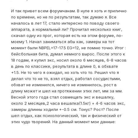
И так привет всем форумчанам. В нупе я хоть и прилично
по времени, но не по результатам, так думаю я. Все
началось в лет 17, стало интересно по поводу своего
аппарата, а нормальный ли? Прочитал несколько книг,
скачал одну из прог, которая есть на этом форуме, по-
моему 1. Начал заниматься абы как, замеры на тот
момент были NBPEL=17-17.5 EG=12, не помню точно. Итог :
бейсбольная бита, думал немного вырос. После этого к
18 годам, я купил экс, носил около 6 месяцев, 6-8 часов
в день по классике, результата в длине 0, в обхвате
+1.5. Не то чего я ожидал, но хоть что то. Решил что я
делал что то не то, взял отдых, работал сосудистыми,
обхват не изменился, ничего не изменилось, рост в
длину может и шел на протяжении этих лет, мм за мм.
Весной этого года стал совмещать экс и вешалку,
около 2 месяцев,2 часа вешалка(1.5кг) + 4-6 часов экс,
замеры длинны ходили +-0.5 см. Тонус? Рост? После
шел отдых, как психологический, так и физический от
этих чудо творений. На данный момент мои данные: