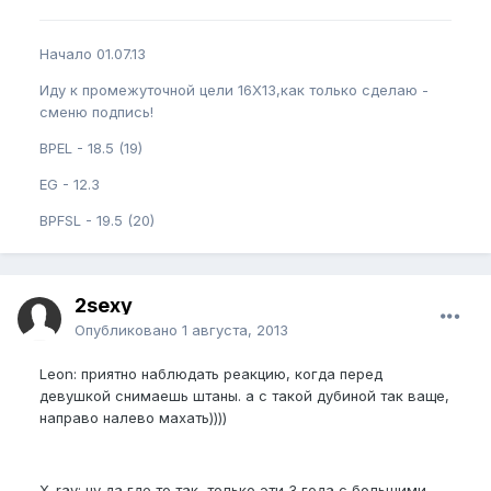
Начало 01.07.13
Иду к промежуточной цели 16Х13,как только сделаю -
сменю подпись!
BPEL - 18.5 (19)
EG - 12.3
BPFSL - 19.5 (20)
2sexy
Опубликовано
1 августа, 2013
Leon: приятно наблюдать реакцию, когда перед
девушкой снимаешь штаны. а с такой дубиной так ваще,
направо налево махать))))
X-ray: ну да где то так, только эти 3 года с большими