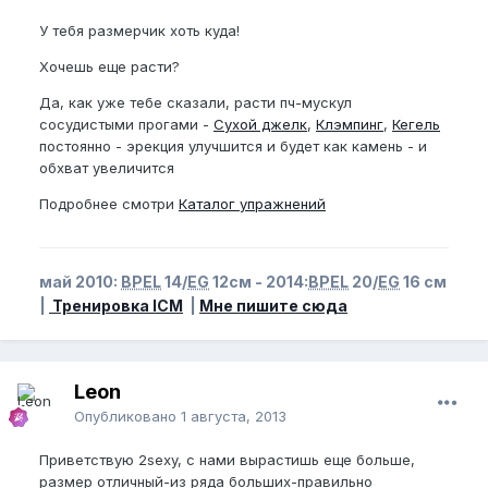
У тебя размерчик хоть куда!
Хочешь еще расти?
Да, как уже тебе сказали, расти пч-мускул
сосудистыми прогами -
Сухой джелк
,
Клэмпинг
,
Кегель
постоянно - эрекция улучшится и будет как камень - и
обхват увеличится
Подробнее смотри
Каталог упражнений
май 2010:
BPEL
14/
EG
12см - 2014:
BPEL
20/
EG
16 см
|
Тренировка ICM
|
Мне пишите сюда
Leon
Опубликовано
1 августа, 2013
Приветствую 2sexy, с нами вырастишь еще больше,
размер отличный-из ряда больших-правильно