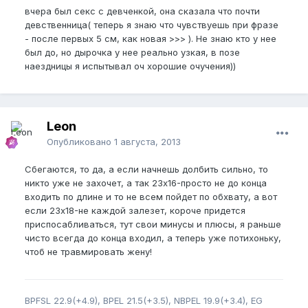
вчера был секс с девченкой, она сказала что почти
девственница( теперь я знаю что чувствуешь при фразе
- после первых 5 см, как новая >>> ). Не знаю кто у нее
был до, но дырочка у нее реально узкая, в позе
наездницы я испытывал оч хорошие очучения))
Leon
Опубликовано
1 августа, 2013
Сбегаются, то да, а если начнешь долбить сильно, то
никто уже не захочет, а так 23х16-просто не до конца
входить по длине и то не всем пойдет по обхвату, а вот
если 23х18-не каждой залезет, короче придется
приспосабливаться, тут свои минусы и плюсы, я раньше
чисто всегда до конца входил, а теперь уже потихоньку,
чтоб не травмировать жену!
BPFSL 22.9(+4.9), BPEL 21.5(+3.5), NBPEL 19.9(+3.4), EG