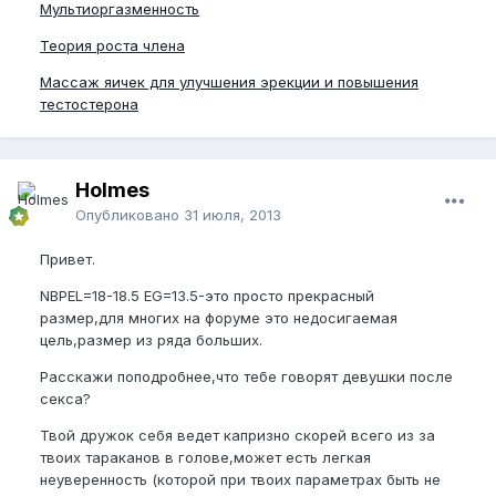
Мультиоргазменность
Теория роста члена
Массаж яичек для улучшения эрекции и повышения
тестостерона
Holmes
Опубликовано
31 июля, 2013
Привет.
NBPEL=18-18.5 EG=13.5-это просто прекрасный
размер,для многих на форуме это недосигаемая
цель,размер из ряда больших.
Расскажи поподробнее,что тебе говорят девушки после
секса?
Твой дружок себя ведет капризно скорей всего из за
твоих тараканов в голове,может есть легкая
неуверенность (которой при твоих параметрах быть не