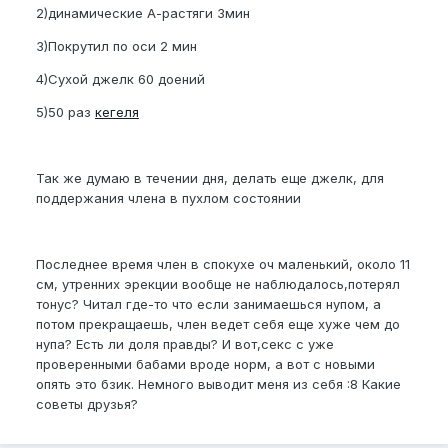
2)динамические А-растяги 3мин
3)Покрутил по оси 2 мин
4)Сухой джелк 60 доений
5)50 раз
кегеля
Так же думаю в течении дня, делать еще джелк, для
поддержания члена в пухлом состоянии
Последнее время член в спокухе оч маленький, около 11
см, утренних эрекции вообще не наблюдалось,потерял
тонус? Читал где-то что если занимаешься нупом, а
потом прекращаешь, член ведет себя еще хуже чем до
нупа? Есть ли доля правды? И вот,секс с уже
проверенными бабами вроде норм, а вот с новыми
опять это бзик. Немного выводит меня из себя :8 Какие
советы друзья?