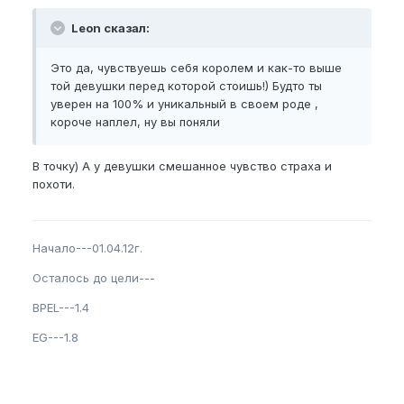
Leon сказал:
Это да, чувствуешь себя королем и как-то выше
той девушки перед которой стоишь!) Будто ты
уверен на 100% и уникальный в своем роде ,
короче наплел, ну вы поняли
В точку) А у девушки смешанное чувство страха и
похоти.
Начало---01.04.12г.
Осталось до цели---
BPEL---1.4
EG---1.8