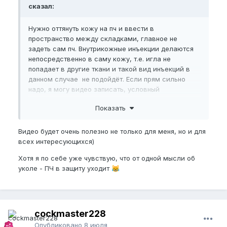
сказал:
Нужно оттянуть кожу на пч и ввести в
пространство между складками, главное не
задеть сам пч. Внутрикожные инъекции делаются
непосредственно в саму кожу, т.е. игла не
попадает в другие ткани и такой вид инъекций в
данном случае не подойдёт. Если прям сильно
надо, я могу видео записать, условный
физраствор введу для понятности.
Показать
Видео будет очень полезно не только для меня, но и для
всех интересующихся)
Хотя я по себе уже чувствую, что от одной мысли об
уколе - ПЧ в защиту уходит
😹
cockmaster228
Опубликовано
8 июля