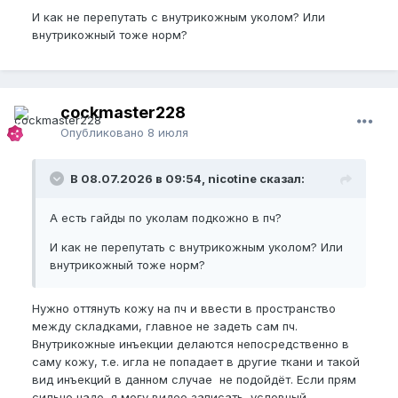
И как не перепутать с внутрикожным уколом? Или
внутрикожный тоже норм?
cockmaster228
Опубликовано
8 июля
В 08.07.2026 в 09:54, nicotine сказал:
А есть гайды по уколам подкожно в пч?
И как не перепутать с внутрикожным уколом? Или
внутрикожный тоже норм?
Нужно оттянуть кожу на пч и ввести в пространство
между складками, главное не задеть сам пч.
Внутрикожные инъекции делаются непосредственно в
саму кожу, т.е. игла не попадает в другие ткани и такой
вид инъекций в данном случае не подойдёт. Если прям
сильно надо, я могу видео записать, условный