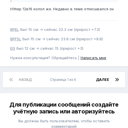
Есть идея для начала провести тест на аллергию/
побочки, но как лучше это сделать?
НУпер 12в16 колол же. Недавно в теме отписывался он
BPEL
был 15 см -> сейчас 22.3 см (прирост +7.3)
BPFSL
был 15 см -> сейчас 23.8 см (прирост +8.8)
EG
был 12 см -> сейчас 15 (прирост +3)
Нужна консультация? Обращайтесь |
Написать мне
НАЗАД
Страница 1 из 4
ДАЛЕЕ
Для публикации сообщений создайте
учётную запись или авторизуйтесь
Вы должны быть пользователем, чтобы оставить
комментарий