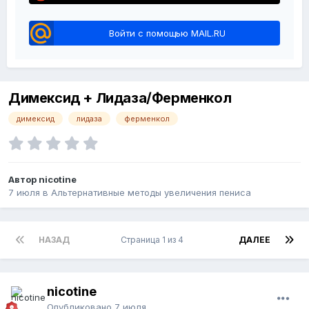
Войти с помощью MAIL.RU
Димексид + Лидаза/Ферменкол
димексид
лидаза
ферменкол
Автор nicotine
7 июля
в
Альтернативные методы увеличения пениса
НАЗАД
Страница 1 из 4
ДАЛЕЕ
nicotine
Опубликовано
7 июля