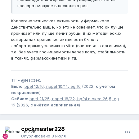
препарат мощнее в несколько раз
Коллагенолитическая активность у ферменкола
действительно выше, но это не означает, что он лучше
проникает или лучше лечит рубцы. В их методических
материалах сравнение активности было в
лабораторных условиях in vitro (вне живого организма),
т.е. без учёта проницаемости через кожу, стабильности
в тканях, фармакокинетики и тд.
ТГ
-
@lesczek,
Было:
bpel
12/16,
nbpel
10/14,
eg
10
(2022,
с учётом
искривления
)
Сейчас:
bpel
21/25,
nbpel
18/22,
bpfsl
в эксе 26,5,
eg
15
(2026,
с учётом искривления
)
cockmaster228
Опубликовано
8 июля