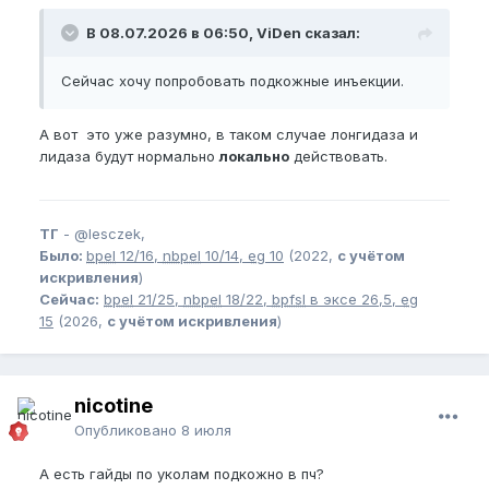
В 08.07.2026 в 06:50, ViDen сказал:
Сейчас хочу попробовать подкожные инъекции.
А вот это уже разумно, в таком случае лонгидаза и
лидаза будут нормально
локально
действовать.
ТГ
-
@lesczek,
Было:
bpel
12/16,
nbpel
10/14,
eg
10
(2022,
с учётом
искривления
)
Сейчас:
bpel
21/25,
nbpel
18/22,
bpfsl
в эксе 26,5,
eg
15
(2026,
с учётом искривления
)
nicotine
Опубликовано
8 июля
А есть гайды по уколам подкожно в пч?