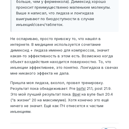
больше, чем у ферменкола). Димексид хорошо
проносит преимущественно маленькие молекулы.
Выше я написал, что лидаза и лонгидаза
выигрывают по биодоступности в случае
инъекций/свеч/таблеток.
Не оспариваю, просто привожу то, что нашёл в
интернете. В медицине используется сочетание
димексид + лидаза именно для компрессов, значит
какая-то эффективность в этом есть. Возможно когда
объект воздействия находится поверхностно. То, что
инъекции эффективнее, это понятно. Лонгидаза в свечах
мне никакого эффекта не дала.
Пришла моя лидаза, вколол, провел тренировку.
Результат пока обнадеживает. Pre
bpfsl
21.1, post 21.9.
Это мой лучший результат пока.
Bpel
на вупе был 20.4
("в жизни" 20 на максимуме). Хотя конечно это ещё
ничего не значит. Ещё как ПЧ отнесется к частым
инъекциям.