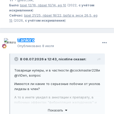
Было:
bpel
12/16,
nbpel
10/14,
eg
10
(2022,
с учётом
искривления
)
Сейчас:
bpel
21/25,
nbpel
18/22,
bpfsl
в эксе 26,5,
eg
15
(2026,
с учётом искривления
)
Tankiro
Опубликовано
8 июля
В 08.07.2026 в 12:43, nicotine сказал:
Товарищи нуперы, и в частности
@cockmaster228
и
@ViDen
, вопрос
Имеются ли какие то серьезные побочки от уколов
лидазы в член?
А то в инете увидел в аннотации к препарату, в
побочных эффектах "фибрилляция желудочков" и
чёт напрягся неслабо.
Показать