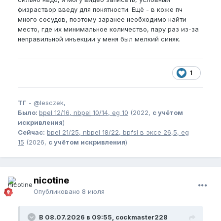
физраствор введу для понятности. Ещё - в коже пч
много сосудов, поэтому заранее необходимо найти
место, где их минимальное количество, пару раз из-за
неправильной инъекции у меня был мелкий синяк.
1
ТГ
-
@lesczek,
Было:
bpel
12/16,
nbpel
10/14,
eg
10
(2022,
с учётом
искривления
)
Сейчас:
bpel
21/25,
nbpel
18/22,
bpfsl
в эксе 26,5,
eg
15
(2026,
с учётом искривления
)
nicotine
Опубликовано
8 июля
В 08.07.2026 в 09:55, cockmaster228