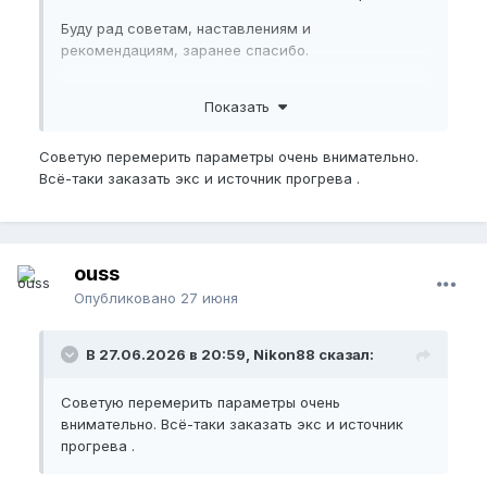
Буду рад советам, наставлениям и
рекомендациям, заранее спасибо.
Буду рад советам, наставлениям и
рекомендациям, заранее спасибо.
Пожалуйста,
зарегистрируйтесь
или
войдите
, чтобы увидеть скрытое
Показать
изображение.
Советую перемерить параметры очень внимательно.
Всё-таки заказать экс и источник прогрева .
Пожалуйста,
зарегистрируйтесь
или
войдите
, чтобы увидеть скрытое
изображение.
ouss
Опубликовано
27 июня
В 27.06.2026 в 20:59, Nikon88 сказал:
Советую перемерить параметры очень
внимательно. Всё-таки заказать экс и источник
прогрева .