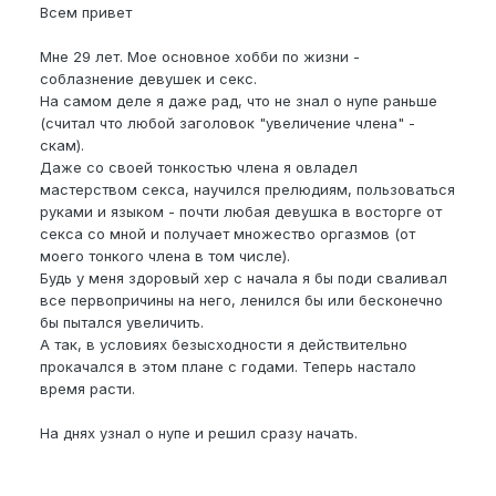
Всем привет
Мне 29 лет. Мое основное хобби по жизни -
соблазнение девушек и секс.
На самом деле я даже рад, что не знал о нупе раньше
(считал что любой заголовок "увеличение члена" -
скам).
Даже со своей тонкостью члена я овладел
мастерством секса, научился прелюдиям, пользоваться
руками и языком - почти любая девушка в восторге от
секса со мной и получает множество оргазмов (от
моего тонкого члена в том числе).
Будь у меня здоровый хер с начала я бы поди сваливал
все первопричины на него, ленился бы или бесконечно
бы пытался увеличить.
А так, в условиях безысходности я действительно
прокачался в этом плане с годами. Теперь настало
время расти.
На днях узнал о нупе и решил сразу начать.