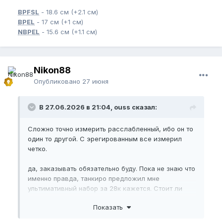
BPFSL
- 18.6 см (+2.1 см)
BPEL
- 17 см (+1 см)
NBPEL
- 15.6 см (+1.1 см)
Nikon88
Опубликовано
27 июня
В 27.06.2026 в 21:04, ouss сказал:
Сложно точно измерить расслабленный, ибо он то
один то другой. С эрегированным все измерил
четко.
да, заказывать обязательно буду. Пока не знаю что
именно правда, танкиро предложил мне
ультимативный набор за 28к кажется. Стоит ли
приобретать сразу все пока не могу знать - мало
Показать
знаний и нет опыта, но если надо готов брать все -
главное результат.