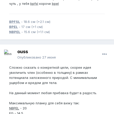
чуть , у тебя
bpfsl
короче
bpel
BPFSL
- 18.6 см (+2.1 см)
BPEL
- 17 см (+1 см)
NBPEL
- 15.6 см (+1.1 см)
ouss
Опубликовано
27 июня
Сложно сказать о конкретной цели, скорее идея
увеличить член (особенно в толщину) в рамках
потенциала заложенного природой. С минимальным
ущербом и вредом для тела.
На данный момент любая прибавка будет в радость.
Максимальную планку для себя вижу так:
NBPEL
- 20
EG
- 14.5