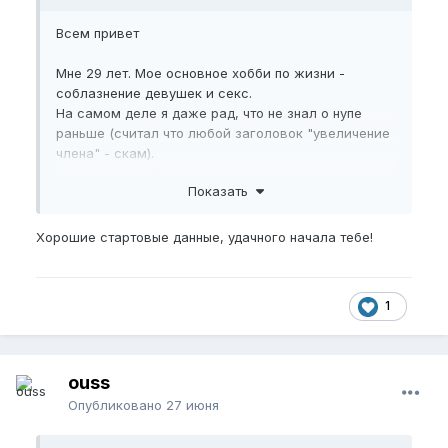
Всем привет
Мне 29 лет. Мое основное хобби по жизни -
соблазнение девушек и секс.
На самом деле я даже рад, что не знал о нупе
раньше (считал что любой заголовок "увеличение
члена" - скам).
Даже со своей тонкостью члена я овладел
Показать
мастерством секса, научился прелюдиям,
пользоваться руками и языком - почти любая
девушка в восторге от секса со мной и получает
Хорошие стартовые данные, удачного начала тебе!
множество оргазмов (от моего тонкого члена в
том числе).
Будь у меня здоровый хер с начала я бы поди
1
сваливал все первопричины на него, ленился бы
или бесконечно бы пытался увеличить.
А так, в условиях безысходности я действительно
прокачался в этом плане с годами. Теперь настало
ouss
время расти.
Опубликовано
27 июня
На днях узнал о нупе и решил сразу начать.