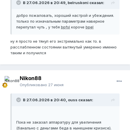
В 27.06.2026 в 20:49, belruskoni сказал:
Параметры на июнь 2026 года:
добро пожаловать, хороший настрой и убеждения.
только по изначальным параметрам наверное
NBPEL
- 16
перепутал чуть , у тебя
bpfsl
короче
bpel
BPEL
- 18
EG
- 11
ну я просто не тянул его экстремально как то. в
расслабленном состоянии вытянутый умеренно именно
NBPFL
- 8
таким и получился
BPFL
- 10
NBPFSL
- 15
BPFSL
- 17
Nikon88
Обрезанный. Эрекция 10/10.
Опубликовано
27 июня
Занимаюсь 3 дня буквально.
В 27.06.2026 в 20:40, ouss сказал:
Прогрев + вытягивания + легкий джелк.
Пока не заказал аппаратуру для увеличения
(банально с деньгами беда в нынешнем кризисе).
Пока не заказал аппаратуру для увеличения
(банально с деньгами беда в нынешнем кризисе).