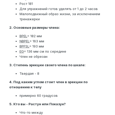
Рост 181
Для упражнений готов уделять от 1 до 2 часов
Малоподвижный образ жизни, за исключением
тренажерки
2. Основные размеры члена:
BPEL
= 182 мм
NBPEL
= 163 мм
BPFSL
= 193 мм
EG
= 136 мм см по середине
Член не обрезан
3. Степень эрекции своего члена по шкале:
Твердая - 8
4. Под каким углом стоит член в эрекции по
отношению к телу
примерно 60 градусов
5. Кто вы - Растун или Показун?
Что-то между