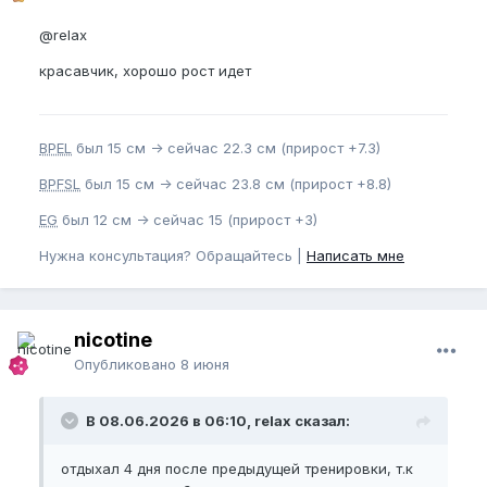
МОЕЙ КОНЕЧНОЙ ЦЕЛЬЮ БУДУТ 22
BPEL
И 17
@relax
EG
, а сейчас буду держать курс на 17,5
NBPEL
19
BPEL
и 14
EG
красавчик, хорошо рост идет
Моя программа, с которой начну занятия:
Fowers - перед вначале тренировки или в
BPEL
был 15 см -> сейчас 22.3 см (прирост +7.3)
свободное время (но не делаю много
времени и сильно не давлю, упражнение
BPFSL
был 15 см -> сейчас 23.8 см (прирост +8.8)
травмоопасное)
EG
был 12 см -> сейчас 15 (прирост +3)
Прогрев ИК лампой 5-10 минут
Ручные растягивания 20-30 минут
Нужна консультация? Обращайтесь |
Написать мне
Делаю легкий джелк 5-10 минут
Заканчиваю Fowers и стараюсь
максимально растянуть во время этого
nicotine
В дальнейшем планирую полностью перейти на
Опубликовано
8 июня
MGVP
Начинаю цикл тренировок:
В 08.06.2026 в 06:10, relax сказал:
1) pre 19,3 post post 19,7 DC = 2,05% - что
нормально, учитывая образ жизни, который вел 2
отдыхал 4 дня после предыдущей тренировки, т.к
последних месяца, пока что восстанавливаюсь.