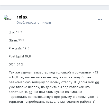
relax
Опубликовано
1 июля
Bpel
18.7
Nbpel
16.8
Pre
bpfsl
19,5
Post
bpfsl
19,8
DC 1,54%
Так же сделал замер
eg
под головкой и основания - 13
и 14,8 см, что не может не радовать, т.к хочу более
равномерную толщину по всему стволу. В целом мой
eg
уже вполне неплох, но добить бы под головкой эти
заветные 14
eg
, но при этом нужно как можно
переходить на полноценную программу с эксом, уже не
терпится попробовать, надоело манулально работать)