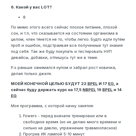
6. Какой у вас LOT?
8
По мимо этого всего сейчас плохое питание, плохой
сон, и т.п, что сказывается на состоянии организма в
целом, член тянется не то, чтобы легко. Будто идти путём
проб и ошибок, подстраивая все полученные тут знания
под себя. Так же буду покупать и тестировать НУП
девайсы, добавки, отпишусь тут же в теме.
P.s раньше занимался нупом и забрал рост новичка,
делая только джелк
МОЕЙ КОНЕЧНОЙ ЦЕЛЬЮ БУДУТ 22
BPEL
И 17
EG
, а
сейчас буду держать курс на 17,5
NBPEL
19
BPEL
и 14
EG
Моя программа, с которой начну занятия:
Fowers - перед вначале тренировки или в
свободное время (но не делаю много времени и
сильно не давлю, упражнение травмоопасное)
Прогрев ИК лампой 5-10 минут