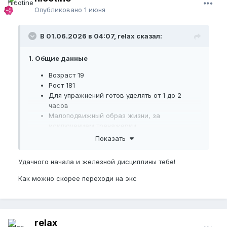
Опубликовано
1 июня
В 01.06.2026 в 04:07, relax сказал:
1. Общие данные
Возраст 19
Рост 181
Для упражнений готов уделять от 1 до 2
часов
Малоподвижный образ жизни, за
исключением тренажерки
Показать
2. Основные размеры члена:
BPEL
= 182 мм
Удачного начала и железной дисциплины тебе!
NBPEL
= 163 мм
Как можно скорее переходи на экс
BPFSL
= 193 мм
EG
= 136 мм см по середине
Член не обрезан
3. Степень эрекции своего члена по шкале:
relax