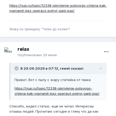
https://nup.ru/topic/12338-iskrivlenie-polovogo-chlena-kak-
vyprjamit-bez-operacii-polnyj-gajd-psp/
Живу по принципу: "Член до колен"!
relax
Опубликовано
29 июня
В 29.06.2026 в 07:12, rewet сказал:
Привет. Вот с пылу с жару статейка от танка
https://nup.ru/topic/12338-iskrivlenie-polovogo-
chlena-kak-vyprjamit-bez-operacii-polnyj-gajd-psp/
Спасибо, видел статью, ещё не читал. Интересны
отзывы людей. Прочитаю сегодня и гляну что да как