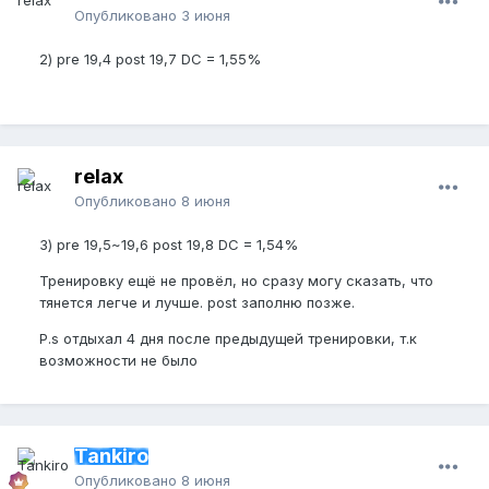
Твердая - 8
Опубликовано
3 июня
4. Под каким углом стоит член в эрекции по
2) pre 19,4 post 19,7 DC = 1,55%
отношению к телу
примерно 60 градусов
5. Кто вы - Растун или Показун?
relax
Что-то между
Опубликовано
8 июня
6. Какой у вас LOT?
3) pre 19,5~19,6 post 19,8 DC = 1,54%
8
Тренировку ещё не провёл, но сразу могу сказать, что
По мимо этого всего сейчас плохое питание,
тянется легче и лучше. post заполню позже.
плохой сон, и т.п, что сказывается на состоянии
организма в целом, член тянется не то, чтобы
P.s отдыхал 4 дня после предыдущей тренировки, т.к
легко. Будто идти путём проб и ошибок,
возможности не было
подстраивая все полученные тут знания под себя.
Так же буду покупать и тестировать НУП девайсы,
добавки, отпишусь тут же в теме.
Tankiro
P.s раньше занимался нупом и забрал рост
новичка, делая только джелк
Опубликовано
8 июня