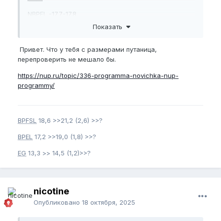
NBPEL
-17.7-17.8
Показать
BPFSL
-18
Привет. Что у тебя с размерами путаница,
перепроверить не мешало бы.
Твердость эрекции 7-8
https://nup.ru/topic/336-programma-novichka-nup-
programmy/
Цель
BPFSL
18,6 >>21,2 (2,6) >>?
EG
- 13.5
BPEL
17,2 >>19,0 (1,8) >>?
BPEL
- 19
EG
13,3 >> 14,5 (1,2)>>?
nicotine
Итак расскажу краткую историю своего опыта в
Опубликовано
18 октября, 2025
нупе, все началось с декабря 2024 когда я
приобрел пенимастер, естественно я не знал