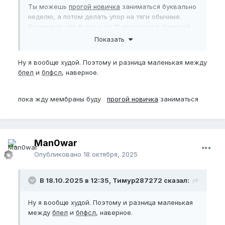
Ты можешь
прогой новичка
заниматься буквально
неделю, а потом делать упор на тяги обычные.
Возможно, что будет и от 10 минут рост. Замеряй
бпфсл
до/после тренировки и смотри, есть ли
Показать
разница и какая она. Если есть 3-5 мм, то можно
продолжать тренироваться так, пока экс не
Ну я вообще худой. Поэтому и разница маленькая между
подключишь.
бпел
и
бпфсл
, наверное.
пока жду мембраны буду
прогой новичка
заниматься
Man0war
Опубликовано
18 октября, 2025
В 18.10.2025 в 12:35, Тимур287272 сказал:
Ну я вообще худой. Поэтому и разница маленькая
между
бпел
и
бпфсл
, наверное.