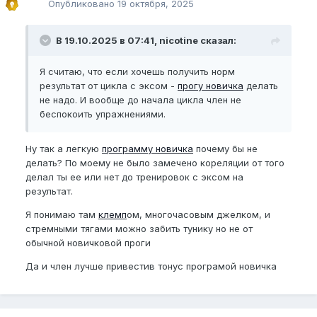
Опубликовано
19 октября, 2025
В 19.10.2025 в 07:41, nicotine сказал:
Я считаю, что если хочешь получить норм
результат от цикла с эксом -
прогу новичка
делать
не надо. И вообще до начала цикла член не
беспокоить упражнениями.
Ну так а легкую
программу новичка
почему бы не
делать? По моему не было замечено кореляции от того
делал ты ее или нет до тренировок с эксом на
результат.
Я понимаю там
клемп
ом, многочасовым джелком, и
стремными тягами можно забить тунику но не от
обычной новичковой проги
Да и член лучше привестив тонус програмой новичка