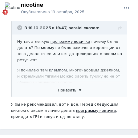
nicotine
Опубликовано
19 октября, 2025
В 19.10.2025 в 19:47, perelol сказал:
Ну так а легкую
программу новичка
почему бы не
делать? По моему не было замечено кореляции от
того делал ты ее или нет до тренировок с эксом на
результат.
Я понимаю там
клемпом
, многочасовым джелком,
и стремными тягами можно забить тунику но не от
обычной новичковой проги
Показать
Да и член лучше привестив тонус програмой
новичка
Я бы не рекомендовал, вот и всё. Перед следующим
циклом с эксом я лично делать
программу новичка
,
приводить ПЧ в тонус и.т.д. не стану.