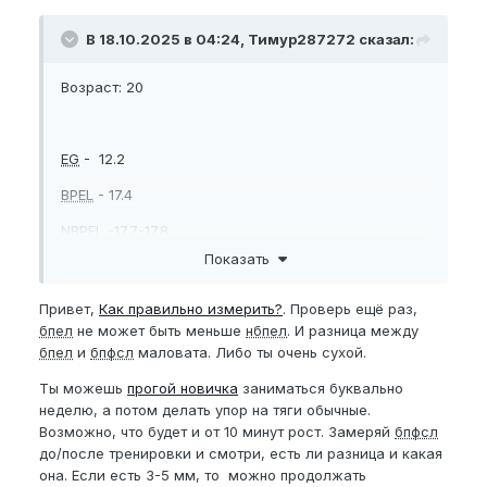
BPEL
- 19
же какие бады купить которые помогут ускорить
прогресс? Помогите
В 18.10.2025 в 04:24, Тимур287272 сказал:
Возраст: 20
Итак расскажу краткую историю своего опыта в
нупе, все началось с декабря 2024 когда я
приобрел пенимастер, естественно я не знал
EG
- 12.2
ничего об сайте нуперов и делал все строго по
BPEL
- 17.4
наводке сайта екстендер24. А именно, носил
каждый день этот пенимастер 3 сетами по 2-2,5
NBPEL
-17.7-17.8
часа суммарно по 6-7 часов в день. Спустя 4
Показать
месяца заметил что эрекция значительно
BPFSL
-18
ухудшилась и болел несколько недель когда я
Привет,
Как правильно измерить?
. Проверь ещё раз,
пытался мастурбировать, утренние стояки пропали
бпел
не может быть меньше
нбпел
. И разница между
и даже стали хуже. Узи ничего не показало (я
Твердость эрекции 7-8
бпел
и
бпфсл
маловата. Либо ты очень сухой.
думал что все плохо)
Ты можешь
прогой новичка
заниматься буквально
Лишь спустя почти 5 месяцев я заметил
неделю, а потом делать упор на тяги обычные.
Цель
значительное улучшение в этом плане и решился
Возможно, что будет и от 10 минут рост. Замеряй
бпфсл
вернуться для больших результатов, но только
до/после тренировки и смотри, есть ли разница и какая
теперь с головой
она. Если есть 3-5 мм, то можно продолжать
EG
- 13.5