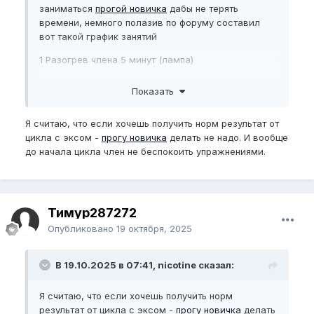
заниматься
прогой новичка
дабы не терять
времени, немного полазив по форуму составил
вот такой график занятий
1 Разогрев члена 5 минут (лампа)
2
Веревка
расслабленного пч. 1,5 оборота с
Показать
задержкой 10 секунд, 3 повторений
3 Растягивания вверх, вниз, в стороны (5
Я считаю, что если хочешь получить норм результат от
повторений каждые по 10 секунд
цикла с эксом -
прогу новичка
делать не надо. И вообще
до начала цикла член не беспокоить упражнениями.
4
Мокрый джелк
200 повторений
Наряду с этим принимать наттокиразу
Что можно добавить к упражнениям и нормальный
Тимур287272
ли график? Планирую заниматься 1/1 (один день
Опубликовано
19 октября, 2025
отдых, один упражнения)
В 19.10.2025 в 07:41, nicotine сказал:
Я считаю, что если хочешь получить норм
результат от цикла с эксом -
прогу новичка
делать