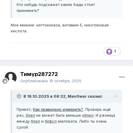
Кто нибудь подскажет какие бады стоит
(Кстати говоря, за те 4 месяца я достиг каких то да
принимать?
результатов которые не пропали спустя время)
BPEL
- 16.1 - 17.5
EG
12 - 12.2)
Мое мнение: наттокиназа, витамин Е, никотиновая
Буду заниматься по программе MGVP)
кислота.
В следующем месяце, жду упаковку мембран для
камеры. первый месяц хочу посвятить
программе
новичка
, какие упражнения стоит выполнять, а так
1
же какие бады купить которые помогут ускорить
прогресс? Помогите
Тимур287272
Опубликовано
18 октября, 2025
В 18.10.2025 в 08:32, Man0war сказал:
Привет,
Как правильно измерить?
. Проверь ещё
раз,
бпел
не может быть меньше
нбпел
. И разница
между
бпел
и
бпфсл
маловата. Либо ты очень
сухой.