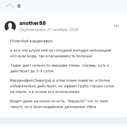
0
another88
Опубликовано
27 октября, 2025
ПОпробуй варденафил,
и все эти штуки пей на голодный желудок небольшим
кол-вом воды, так всасываемость получше
Тадик дает сильно по мышцам спины, спазмы, хоть и
действует до 2-3 суток
Варденафил(Левитра) в этом плане помягче, и более
избирательно действует, но эффект грубо говоря сутки
на опыте, я в осном его использовал
Видел даже на озоне он есть, "Вардо20" что то типа
такого, но я брал индийские дженерики Vilitra