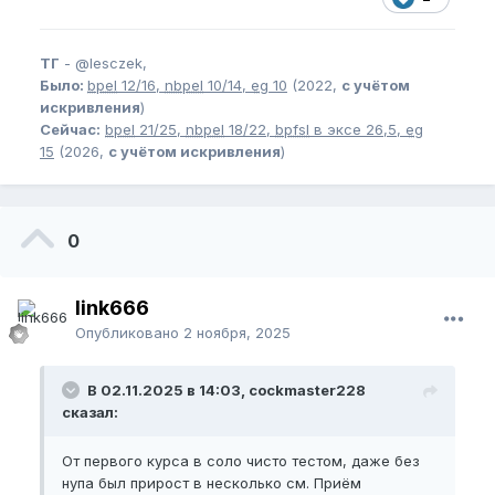
ТГ
-
@lesczek,
Было:
bpel
12/16,
nbpel
10/14,
eg
10
(2022,
с учётом
искривления
)
Сейчас:
bpel
21/25,
nbpel
18/22,
bpfsl
в эксе 26,5,
eg
15
(2026,
с учётом искривления
)
0
link666
Опубликовано
2 ноября, 2025
В 02.11.2025 в 14:03, cockmaster228
сказал:
От первого курса в соло чисто тестом, даже без
нупа был прирост в несколько см. Приём