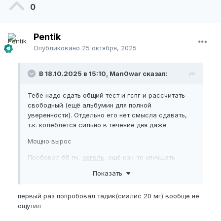
0
Pentik
Опубликовано
25 октября, 2025
В 18.10.2025 в 15:10, Man0war сказал:
Тебе надо сдать общий тест и гспг и рассчитать
свободный (ещё альбумин для полной
уверенности). Отдельно его нет смысла сдавать,
т.к. колеблется сильно в течение дня даже
Мощно вырос
Пробовал бб пч,
кегель
, ещё как-то улучшать
эрекцию? Тадалафил, бады какие-то, чтобы
Показать
мощную зрекцию поддерживать
первый раз попробовал тадик(сиалис 20 мг) вообще не
ощутил