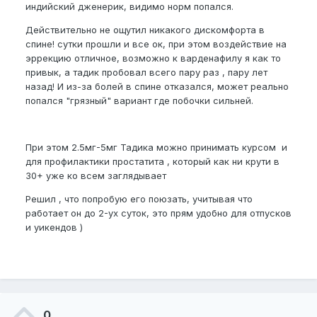
индийский дженерик, видимо норм попался.
Действительно не ощутил никакого дискомфорта в
спине! сутки прошли и все ок, при этом воздействие на
эррекцию отличное, возможно к варденафилу я как то
привык, а тадик пробовал всего пару раз , пару лет
назад! И из-за болей в спине отказался, может реально
попался "грязный" вариант где побочки сильней.
При этом 2.5мг-5мг Тадика можно принимать курсом и
для профилактики простатита , который как ни крути в
30+ уже ко всем заглядывает
Решил , что попробую его поюзать, учитывая что
работает он до 2-ух суток, это прям удобно для отпусков
и уикендов )
0