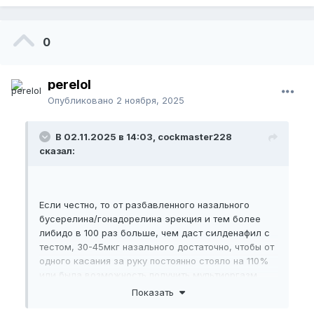
0
perelol
Опубликовано
2 ноября, 2025
В 02.11.2025 в 14:03, cockmaster228
сказал:
Если честно, то от разбавленного назального
бусерелина/гонадорелина эрекция и тем более
либидо в 100 раз больше, чем даст силденафил с
тестом, 30-45мкг назального достаточно, чтобы от
одного касания за руку постоянно стояло на 110%
или была возможность получить мультиоргазм,
проверено лично, от 30-45мкг перед встречами со
Показать
своей у меня постоянно потом болели яйца, а как-