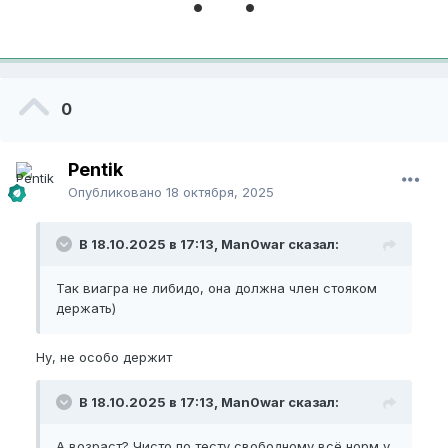
0
Pentik
Опубликовано
18 октября, 2025
В 18.10.2025 в 17:13, Man0war сказал:
Так виагра не либидо, она должна член стояком
держать)
Ну, не особо держит
В 18.10.2025 в 17:13, Man0war сказал:
А возраст? Чисто по тесту свободному всё норм у