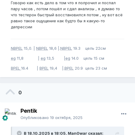
Говорю как есть дело в том что я полрочил и поспал
пару часов , потом пошёл и сдал анализы , я думаю то
что тестерон быстрый восстановился потом , ну вот всё
равно такое ощущение как будто бы я какую-то
депрессии
NBPEL
15,0. |
NBPEL
18,6 |.
NBPEL
19.3 цель 22см
eg
11,8 |
eg
13,5 |
eg
14.0 цель 15 см
BPEL
16.4 |
BPEL
19,4 |.
BPEL
20.9 цель 23 см
0
Pentik
Опубликовано
19 октября, 2025
В 18.10.2025 в 18:05, Man0war сказал: