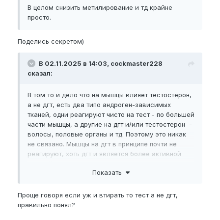
эякуляцию.
В целом снизить метилирование и тд крайне
просто.
В том то и дело что на мышцы влияет тестостерон,
а не дгт, есть два типо андроген-зависимых
Поделись секретом)
тканей, одни реагируют чисто на тест - по большей
части мышцы, а другие на дгт и/или тестостерон -
волосы, половые органы и тд. Поэтому это никак
В 02.11.2025 в 14:03, cockmaster228
не связано. Мышцы на дгт в принципе почти не
сказал:
реагируют, хоть дгт и является более активной
формой.
В том то и дело что на мышцы влияет тестостерон,
а не дгт, есть два типо андроген-зависимых
тканей, одни реагируют чисто на тест - по большей
части мышцы, а другие на дгт и/или тестостерон -
волосы, половые органы и тд. Поэтому это никак
не связано. Мышцы на дгт в принципе почти не
реагируют, хоть дгт и является более активной
формой.
Показать
Проще говоря если уж и втирать то тест а не дгт,
правильно понял?