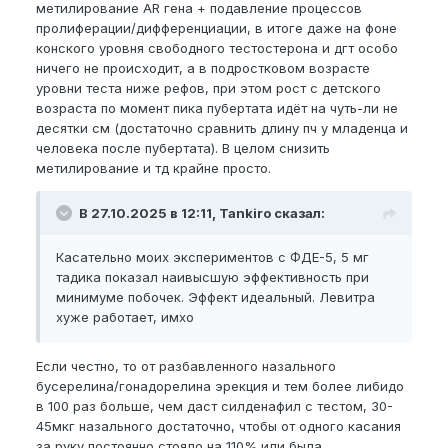
метилирование AR гена + подавление процессов
пролиферации/дифференциации, в итоге даже на фоне
конского уровня свободного тестостерона и дгт особо
ничего не происходит, а в подростковом возрасте
уровни теста ниже рефов, при этом рост с детского
возраста по момент пика пубертата идёт на чуть-ли не
десятки см (достаточно сравнить длину пч у младенца и
человека после пубертата). В целом снизить
метилирование и тд крайне просто.
В 27.10.2025 в 12:11, Tankiro сказал:
Касательно моих экспериментов с ФДЕ-5, 5 мг
тадика показал наивысшую эффективность при
минимуме побочек. Эффект идеальный. Левитра
хуже работает, имхо
Если честно, то от разбавленного назального
бусерелина/гонадорелина эрекция и тем более либидо
в 100 раз больше, чем даст силденафил с тестом, 30-
45мкг назального достаточно, чтобы от одного касания
за руку постоянно стояло на 110% или была