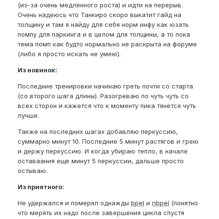
(из-за очень медленного роста) и идти на перерыв.
Очень надеюсь что Танкиро скоро выкатит гайд на
толщину и там я найду для себя норм инфу как юзать
помпу для паркинга и в целом для толщины, а то пока
тема помп как будто нормально не раскрыта на форуме
(либо я просто искать не умею).
Из новинок:
Последние тренировки начинаю греть почти со старта
(со второго шага длины). Разогреваю по чуть чуть со
всех сторон и кажется что к моменту пика тянется чуть
лучше.
Также на последних шагах добавляю перкуссию,
суммарно минут 10. Последние 5 минут растягов и грею
и держу перкуссию. И когда убираю тепло, в начале
оставаания еще минут 5 перкуссии, дальше просто
остываю.
Из приятного:
Не удержался и померял однажды
bpel
и
nbpel
(понятно
что мерять их надо после завершения цикла спустя