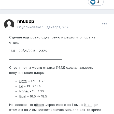
3
nnuupp
Опубликовано
15 декабря, 2025
Сделал еще ровно одну треню и решил что пора на
отдых.
17.11 - 20/21/20.5 - 2.5%
————————————————
Спустя почти месяц отдыха (14.12) сделал замеры,
получил такие цифры:
Bpfsl
- 17.5 -> 20
Eg
- 13 -> 13.5
Nbpel
- 15 -> 16
Bpel
- 16.5 -> 18.5
Интересно что
нбпел
вырос всего на 1 см, а
бпел
при
этом аж на 2 см. Может конечно вначале как-то криво