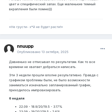
бадяга + каштан после тренировок и иногда в
цвет и специфический запах. Еще маленькие темный
течение дня. Вряд ли как-то влияет на рост, но
вкрапления были помню)))
синячки и микро травмы от вакуумного колпака
убирает. Плюс написано что восстанавливает и
питает ткани, как будто самое то после
тренировок.
«Не грусти- х*й не будет расти!»
nnuupp
Опубликовано
13 октября, 2025
Давненько не отписывал по результатам. Как то все
времени не хватает добраться написать.
Эти 3 недели прошли вполне результативно. Правда с
графиком проблемы были, не было возможности
заниматься изначально запланированный график,
приходилось импровизировать.
6 неделя
22.09 - 18.9/20/19.5 - 3.17%
23.09 - 19/20.1/19.5 - 2.6%