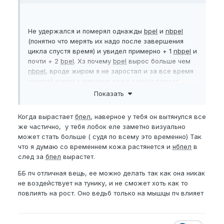
Не удержался и померял однажды
bpel
и
nbpel
(понятно что мерять их надо после завершения
цикла спустя время) и увидел примерно + 1
nbpel
и
почти + 2
bpel
. Хз почему
bpel
вырос больше чем
nbpel
, вроде жиром я не заростал и за все время
занятий нупом суммарно даже скинул пару кг.
Показать
Еще появился вопрос
На форуме прочитал тему про бб пч. Хочу
Когда вырастает
бпел
, наверное у тебя он вытянулся все
попробовать и внедрить ее в свою практику. Если
же частично, у тебя лобок еле заметно визуально
у кого то есть опыт, буду рад совету. Норм ли его
может стать больше ( судя по всему это временно) Так
делать в период когда цикл тяг или одно другому
что я думаю со временнем кожа растянется и
нбпел
в
не мешает и можно делать в параллель?
след за
бпел
вырастет.
ББ пч отличная вещь, ее можно делать так как она никак
не воздействует на тунику, и не сможет хоть как то
повлиять на рост. Оно ведьб только на мышцы пч влияет