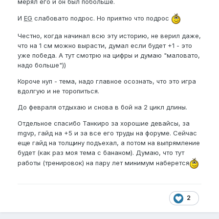
мерял его и он был побольше.
И
EG
слабовато подрос. Но приятно что подрос
Честно, когда начинал всю эту историю, не верил даже,
что на 1 см можно вырасти, думал если будет +1 - это
уже победа. А тут смотрю на цифры и думаю "маловато,
надо больше"))
Короче нуп - тема, надо главное осознать, что это игра
вдолгую и не торопиться.
До февраля отдыхаю и снова в бой на 2 цикл длины.
Отдельное спасибо Танкиро за хорошие девайсы, за
mgvp, гайд на +5 и за все его труды на форуме. Сейчас
еще гайд на толщину подъехал, а потом на выпрямление
будет (как раз моя тема с бананом). Думаю, что тут
работы (тренировок) на пару лет минимум наберется
2