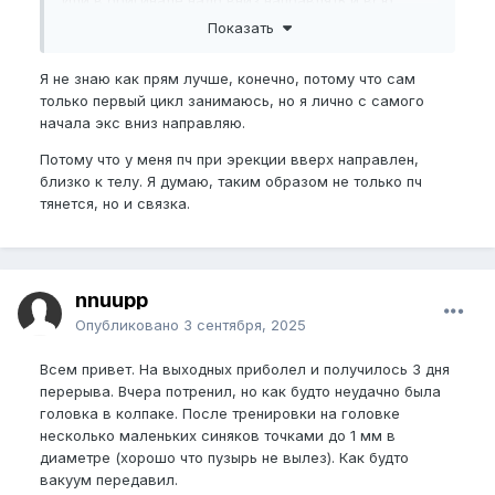
Или в оригинале надо вниз направлять и всю
тренировку так держать?
Показать
За комиент про
веревку
спасибо, не знал что
Я не знаю как прям лучше, конечно, потому что сам
сначала не стоит и лучше оставить на потом,
только первый цикл занимаюсь, но я лично с самого
отложу пока.
начала экс вниз направляю.
Потому что у меня пч при эрекции вверх направлен,
близко к телу. Я думаю, таким образом не только пч
тянется, но и связка.
nnuupp
Опубликовано
3 сентября, 2025
Всем привет. На выходных приболел и получилось 3 дня
перерыва. Вчера потренил, но как будто неудачно была
головка в колпаке. После тренировки на головке
несколько маленьких синяков точками до 1 мм в
диаметре (хорошо что пузырь не вылез). Как будто
вакуум передавил.