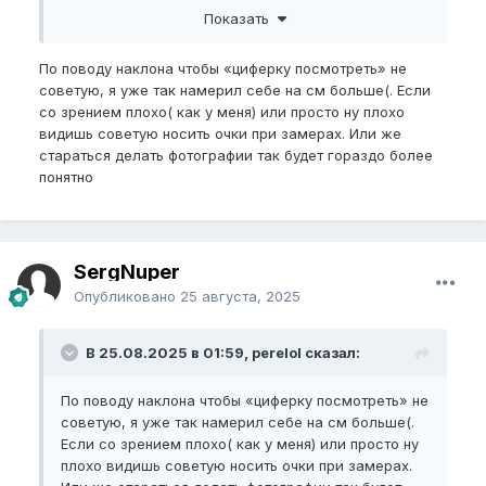
Показать
База:
По поводу наклона чтобы «циферку посмотреть» не
Возраст 30
советую, я уже так намерил себе на см больше(. Если
Рост 192
со зрением плохо( как у меня) или просто ну плохо
Вес 87
видишь советую носить очки при замерах. Или же
Бен:
стараться делать фотографии так будет гораздо более
понятно
Nbpfsl
- 16
Bpfsl
- 17.5
Eg
- 13 - 13.2
Nbpel
- 15
SergNuper
Bpel
- 16.5
Опубликовано
25 августа, 2025
Небольшое искривление - банан вверх.
Ожидания
В 25.08.2025 в 01:59, perelol сказал:
Решил разделить ожидания от нупа на несколько
этапов, чтобы конечный результат не казался
По поводу наклона чтобы «циферку посмотреть» не
совсем недостижимым.
советую, я уже так намерил себе на см больше(.
Если со зрением плохо( как у меня) или просто ну
Будет очень круто
плохо видишь советую носить очки при замерах.