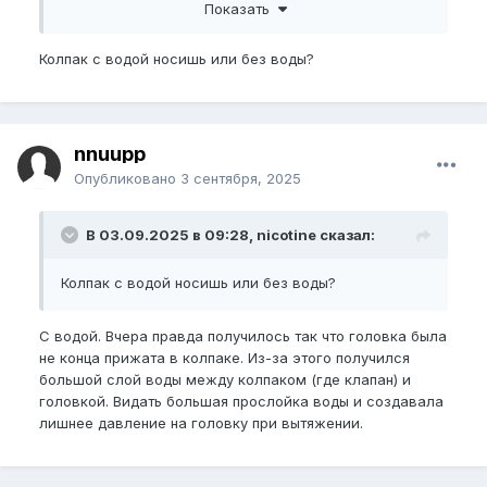
синяков.
Показать
И как лучше поступить? Взять перерыв до полного
Колпак с водой носишь или без воды?
исчезновения синяков или аккуратно можно
заниматься?
nnuupp
Опубликовано
3 сентября, 2025
В 03.09.2025 в 09:28, nicotine сказал:
Колпак с водой носишь или без воды?
С водой. Вчера правда получилось так что головка была
не конца прижата в колпаке. Из-за этого получился
большой слой воды между колпаком (где клапан) и
головкой. Видать большая прослойка воды и создавала
лишнее давление на головку при вытяжении.