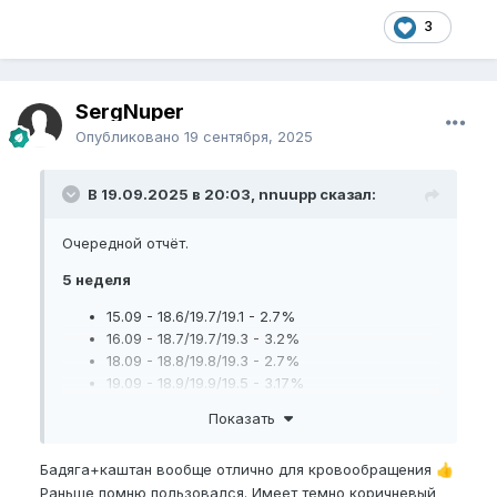
3
SergNuper
Опубликовано
19 сентября, 2025
В 19.09.2025 в 20:03, nnuupp сказал:
Очередной отчёт.
5 неделя
15.09 - 18.6/19.7/19.1 - 2.7%
16.09 - 18.7/19.7/19.3 - 3.2%
18.09 - 18.8/19.8/19.3 - 2.7%
19.09 - 18.9/19.9/19.5 - 3.17%
Показать
Все ровно. Небольшой рост наблюдается.
Прогреваю также со всех сторон, включая низ.
Бадяга+каштан вообще отлично для кровообращения
👍
Из нового:
чуть больше недели мажу ПЧ кремом
Раньше помню пользовался. Имеет темно коричневый