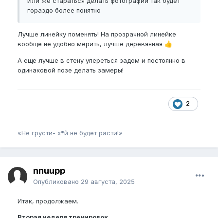
Или же стараться делать фотографии так будет
гораздо более понятно
Nbpel
- 18
Eg
- 15
Лучше линейку поменять! На прозрачной линейке
вообще не удобно мерить, лучше деревянная
👍
Та самая идеальная версия себя
А еще лучше в стену упереться задом и постоянно в
Nbpel
- 20
одинаковой позе делать замеры!
E
g - 15-16
А вообще, даже если по 1 см прибавлю в каждом
из параметров, буду очень рад
2
И будет круто если искривление уйдет и будет
ровный кол.
«Не грусти- х*й не будет расти!»
—————————————
Итак поехали.
nnuupp
Поделал
прогу новичка
3 недели
Опубликовано
29 августа, 2025
Заказал и уже получил полный комплект от
Танкиро
Итак, продолжаем.
Пострадал с надеванием колпака, но вроде
разобрался
Вторая неделя тренировок