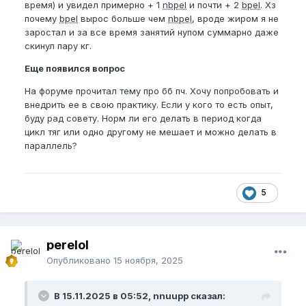
время) и увидел примерно + 1
nbpel
и почти + 2
bpel
. Хз
почему
bpel
вырос больше чем
nbpel
, вроде жиром я не
заростал и за все время занятий нупом суммарно даже
скинул пару кг.
Еще появился вопрос
На форуме прочитал тему про бб пч. Хочу попробовать и
внедрить ее в свою практику. Если у кого то есть опыт,
буду рад совету. Норм ли его делать в период когда
цикл тяг или одно другому не мешает и можно делать в
параллель?
5
perelol
Опубликовано
15 ноября, 2025
В 15.11.2025 в 05:52, nnuupp сказал: