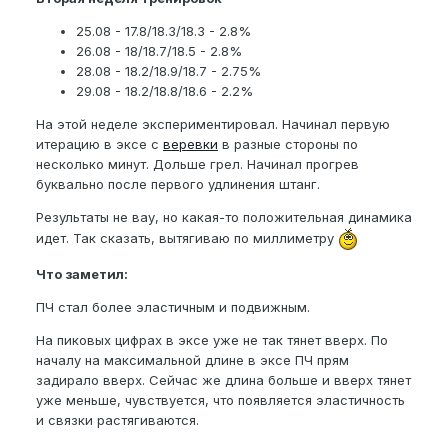
Начал MGVP и уже успел попробовать 3
тренировки.
2
5.08 - 17.8/18.3/18.3 - 2.8%
26.08 - 18/18.7/18.5 - 2.8%
График
возьму 2/1+2/2. Подсмотрел в дневнике
28.08 - 18.2/18.9/18.7 - 2.75%
nickotine
29.08 - 18.2/18.8/18.6 - 2.2%
Прогрев
- ИК лампа
На этой неделе экспериментировал. Начинал первую
итерацию в эксе с
веревки
в разные стороны по
Результаты планирую скидывать скопом за
несколько минут. Дольше грел. Начинал прогрев
каждую неделю, чтобы не растекались по
буквально после первого удлинения штанг.
комментариям.
Результаты не вау, но какая-то положительная динамика
Первая неделя
идет. Так сказать, вытягиваю по миллиметру
18.08 - 17.5/17.5/17.5 - боролся с эксом
19.08 - 17.5/17.8/17.8 - 1.7%
Что заметил:
21.08 - 17.5/18.2/18 - 2.9%
ПЧ стал более эластичным и подвижным.
22.08 - 18/18.5/18.5 - 2.8%
На пиковых цифрах в эксе уже не так тянет вверх. По
началу на максимальной длине в эксе ПЧ прям
В измерениях конечно есть погрешности. Особенно
задирало вверх. Сейчас же длина больше и вверх тянет
когда пытаешься наклонится, чтобы циферку
уже меньше, чувствуется, что появляется эластичность
посмотреть. Но стараюсь так не делать.
и связки растягиваются.