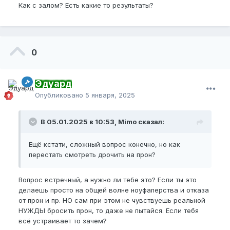
что даже после зала дрочу. Хотя сил то по факту
Как с залом? Есть какие то результаты?
после зала нет, но тестостерон видимо бьёт в
голову и ватрушка. Вот потихоньку вкатываюсь в
НУП. (есть одно но, когда нупишь дрочить часто
вредно вроде) Думаю завести дневник
0
Эдуард
Опубликовано
5 января, 2025
В 05.01.2025 в 10:53, Mimo сказал:
Ещё кстати, сложный вопрос конечно, но как
перестать смотреть дрочить на прон?
Вопрос встречный, а нужно ли тебе это? Если ты это
делаешь просто на общей волне ноуфаперства и отказа
от прон и пр. НО сам при этом не чувствуешь реальной
НУЖДЫ бросить прон, то даже не пытайся. Если тебя
всё устраивает то зачем?