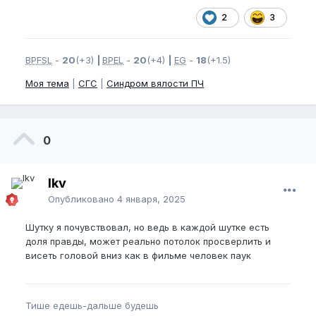
2
3
BPFSL
-
20
(+3)
|
BPEL
-
20
(+4)
|
EG
-
18
(+1.5)
Моя тема
|
СГС
|
Синдром вялости ПЧ
0
lkv
Опубликовано
4 января, 2025
Шутку я почувствовал, но ведь в каждой шутке есть
доля правды, может реально потолок просверлить и
висеть головой вниз как в фильме человек паук
Тише едешь-дальше будешь