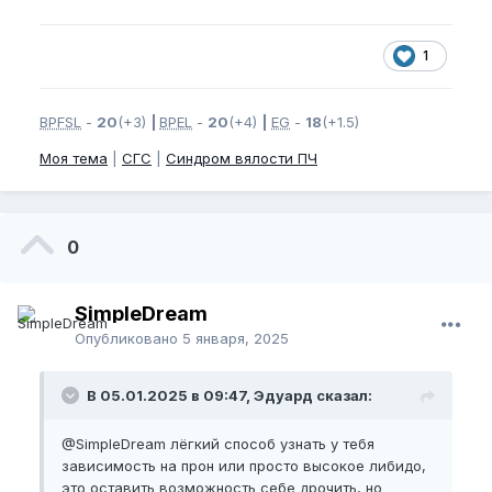
1
BPFSL
-
20
(+3)
|
BPEL
-
20
(+4)
|
EG
-
18
(+1.5)
Моя тема
|
СГС
|
Синдром вялости ПЧ
0
SimpleDream
Опубликовано
5 января, 2025
В 05.01.2025 в 09:47, Эдуард сказал:
@SimpleDream
лёгкий способ узнать у тебя
зависимость на прон или просто высокое либидо,
это оставить возможность себе дрочить, но