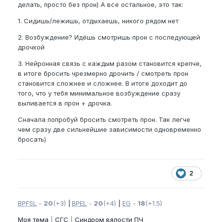
делать, просто без прон) А все остальное, это так:
1. Сидишь/лежишь, отдыхаешь, никого рядом нет
2. Возбуждение? Идёшь смотришь прон с последующей
дрочкой
3. Нейронная связь с каждым разом становится крепче,
в итоге бросить чрезмерно дрочить / смотреть прон
становится сложнее и сложнее. В итоге доходит до
того, что у тебя минимальное возбуждение сразу
выливается в прон + дрочка.
Сначала попробуй бросить смотреть прон. Так легче
чем сразу две сильнейшие зависимости одновременно
бросать)
2
BPFSL
-
20
(+3)
|
BPEL
-
20
(+4)
|
EG
-
18
(+1.5)
Моя тема
|
СГС
|
Синдром вялости ПЧ