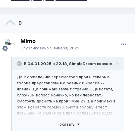
0
Mimo
Опубликовано
5 января, 2025
В 04.01.2025 в 22:18, SimpleDream сказал:
Да к сожалению пересмотрел прон и теперь в
голове представления о ровных и красивых
членах. Да понимаю звучит странно. Ещё кстати,
сложный вопрос конечно, но как перестать
смотреть дрочить на прон? Мне 23. Да понимаю в
этом возрасте гормоны бьют в голову и тест
повышен. Но у меня уже прям болезнь как будто,
раньше думал что норм дрочу и дрочу. А потом
Показать
когда осознал на сколько часто это происходит и
понял что это уже зависимость. Я дошёл до того,