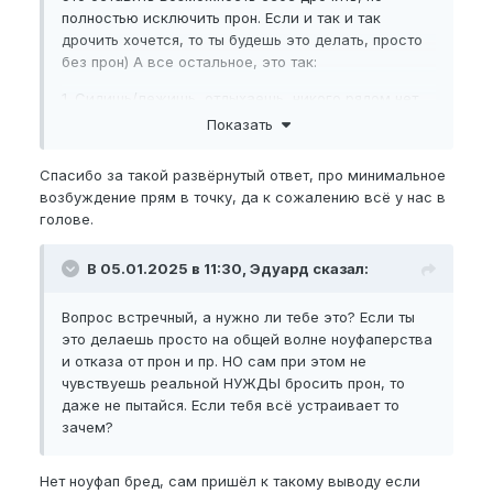
полностью исключить прон. Если и так и так
дрочить хочется, то ты будешь это делать, просто
без прон) А все остальное, это так:
1. Сидишь/лежишь, отдыхаешь, никого рядом нет
Показать
2. Возбуждение? Идёшь смотришь прон с
последующей дрочкой
Спасибо за такой развёрнутый ответ, про минимальное
3. Нейронная связь с каждым разом становится
возбуждение прям в точку, да к сожалению всё у нас в
крепче, в итоге бросить чрезмерно дрочить /
голове.
смотреть прон становится сложнее и сложнее. В
итоге доходит до того, что у тебя минимальное
В 05.01.2025 в 11:30, Эдуард сказал:
возбуждение сразу выливается в прон + дрочка.
Сначала попробуй бросить смотреть прон. Так
Вопрос встречный, а нужно ли тебе это? Если ты
легче чем сразу две сильнейшие зависимости
это делаешь просто на общей волне ноуфаперства
одновременно бросать)
и отказа от прон и пр. НО сам при этом не
чувствуешь реальной НУЖДЫ бросить прон, то
даже не пытайся. Если тебя всё устраивает то
зачем?
Нет ноуфап бред, сам пришёл к такому выводу если