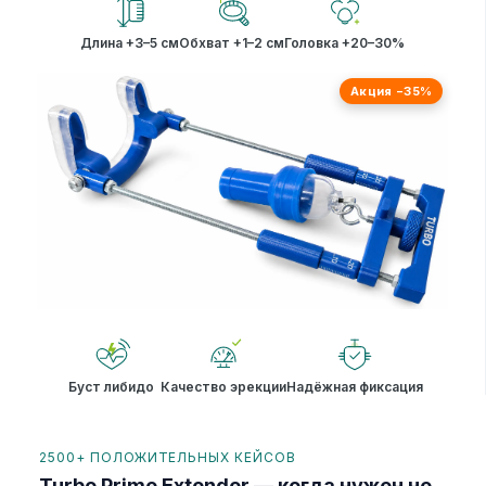
Длина +3–5 см
Обхват +1–2 см
Головка +20–30%
Акция −35%
Буст либидо
Качество эрекции
Надёжная фиксация
2500+ ПОЛОЖИТЕЛЬНЫХ КЕЙСОВ
Turbo Prime Extender — когда нужен не