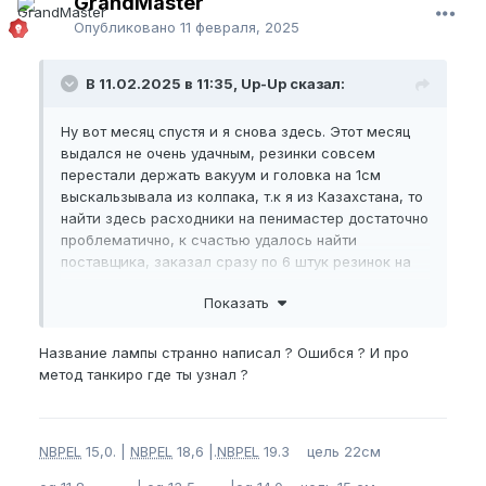
GrandMaster
Опубликовано
11 февраля, 2025
В 11.02.2025 в 11:35, Up-Up сказал:
Ну вот месяц спустя и я снова здесь. Этот месяц
выдался не очень удачным, резинки совсем
перестали держать вакуум и головка на 1см
выскальзывала из колпака, т.к я из Казахстана, то
найти здесь расходники на пенимастер достаточно
проблематично, к счастью удалось найти
поставщика, заказал сразу по 6 штук резинок на
колпак и на рукав + 2 геля, до лета всё должно
Показать
хватить, доставка правда была долгой, пришли
только вчера. Тем не менее несмотря на плохую
фиксацию, экс я продолжал носить, хотя знал что
Название лампы странно написал ? Ошибся ? И про
о хороших результатах можно забыть. Вчера
метод танкиро где ты узнал ?
измерил все показатели,
нбпел
прибавилось пару
мм, всё остальное осталось прежним, уверен
если бы носил с нормальной фиксацией, мог бы
NBPEL
15,0. |
NBPEL
18,6 |.
NBPEL
19.3 цель 22см
0.5 свободно прибавить, но что есть, то есть.