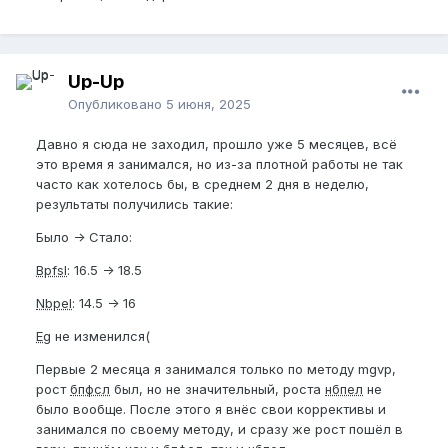
Up-Up
Опубликовано
5 июня, 2025
Давно я сюда не заходил, прошло уже 5 месяцев, всё
это время я занимался, но из-за плотной работы не так
часто как хотелось бы, в среднем 2 дня в неделю,
результаты получились такие:
Было -> Стало:
Bpfsl
: 16.5 -> 18.5
Nbpel
: 14.5 -> 16
Eg
не изменился(
Первые 2 месяца я занимался только по методу mgvp,
рост
бпфсл
был, но не значительный, роста
нбпел
не
было вообще. После этого я внёс свои коррективы и
занимался по своему методу, и сразу же рост пошёл в