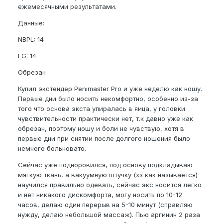
ежемесячными результатами.
Данные:
NBPL: 14
EG
: 14
Обрезан
Купил экстендер Penimaster Pro и уже неделю как ношу.
Первые дни было носить некомфортно, особенно из-за
того что основа экста упиралась в яица, у головки
чувствительности практически нет, т.к давно уже как
обрезан, поэтому ношу и боли не чувствую, хотя в
первые дни при снятии после долгого ношения было
немного больновато.
Сейчас уже подноровился, под основу подкладываю
мягкую ткань, а вакуумную штучку (хз как называется)
научился правильно одевать, сейчас экс носится легко
и нет никакого дискомфорта, могу носить по 10-12
часов, делаю один перерыв на 5-10 минут (справляю
нужду, делаю небольшой массаж). Пью аргинин 2 раза