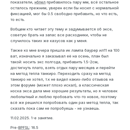
показатели,
нбпел
прибавилось пару мм, всё остальное
осталось прежним, уверен если бы носил с нормальной
фиксацией, мог бы 0.5 свободно прибавить, но что есть,
то есть.
В
общем кто читает эту тему и задумывается об эксе,
советую брать на запас все расходники, чтобы не
случилось таких же казусов как у меня.
Также ко мне вчера пришла ик лампа баурер ил11 на 100
ват, изначально я заказывал её на осень, план был
такой: носить экс полгода, прибавить 1.5-2см,
достигнуть плато, взять отдых пару месяцев и перейти
на метод тепла танкиро. Переходить сразу на метод
танкиро не хотел, т.к не видел каких-либо отзывов на
этом форуме (может плохо искал), а классическая
носка экса дала мне хорошие результаты, но я человек
любопытный и люблю пробовать что-то новое, поэтому
всё же решился попробовать один раз метод тепла, так
сказать пока сам не попробуешь - не узнаешь.
11.02.2025. 1-е занятие.
Pre-
BPFSL
: 16.5