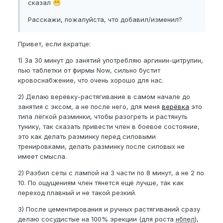
сказал
😁
Расскажи, пожалуйста, что добавил/изменил?
Привет, если вкратце:
1) За 30 минут до занятий употребляю аргинин-цитрулин,
пью таблетки от фирмы Now, сильно бустит
кровоснабжение, что очень хорошо для нас.
2) Делаю верёвку-растягивание в самом начале до
занятия с эксом, а не после него, для меня
верёвка
это
типа лёгкой разминки, чтобы разогреть и растянуть
тунику, так сказать привести член в боевое состояние,
это как делать разминку перед силовыми
тренировками, делать разминку после силовых не
имеет смысла.
2) Разбил сеты с лампой на 3 части по 8 минут, а не 2 по
10. По ощущениям член тянется ещё лучше, так как
переход плавный и не такой резкий.
3) После цементирования и ручных растягиваний сразу
делаю сосудистые на 100% эрекции (для роста
нбпел
),