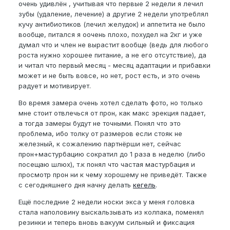
очень удивлён , учитывая что первые 2 недели я лечил
зубы (удаление, лечение) а другие 2 недели употреблял
кучу антибиотиков (лечил желудок) и аппетита не было
вообще, питался я оочень плохо, похудел на 2кг и уже
думал что и член не вырастит вообще (ведь для любого
роста нужно хорошее питание, а не его отсутствие), да
и читал что первый месяц - месяц адаптации и прибавки
может и не быть вовсе, но нет, рост есть, и это очень
радует и мотивирует.
Во время замера очень хотел сделать фото, но только
мне стоит отвлечься от прон, как макс эрекция падает,
а тогда замеры будут не точными. Понял что это
проблема, ибо толку от размеров если стояк не
железный, к сожалению партнёрши нет, сейчас
прон+мастурбацию сократил до 1 раза в неделю (либо
посещаю шлюх), т.к понял что частая мастурбация и
просмотр прон ни к чему хорошему не приведёт. Также
с сегодняшнего дня начну делать
кегель
.
Ещё последние 2 недели носки экса у меня головка
стала наполовину выскальзывать из колпака, поменял
резинки и теперь вновь вакуум сильный и фиксация