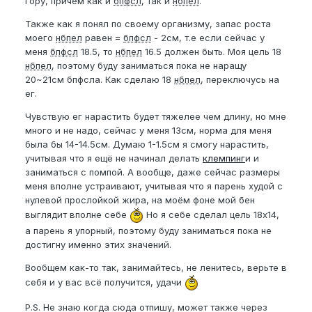
гору, причём как и
бпфсл
, так и
нбпел
.
Также как я понял по своему организму, запас роста
моего
нбпел
равен =
бпфсл
- 2см, т.е если сейчас у
меня
бпфсл
18.5, то
нбпел
16.5 должен быть. Моя цель 18
нбпел
, поэтому буду заниматься пока не наращу
20~21см бпфсла. Как сделаю 18
нбпел
, переключусь на
ег.
Ч
увствую ег нарастить будет тяжелее чем длину, но мне
много и не надо, сейчас у меня 13см, норма для меня
была бы 14-14.5см. Думаю 1-1.5см я смогу нарастить,
учитывая что я ещё не начинал делать
клемпинг
и и
заниматься с помпой. А вообще, даже сейчас размеры
меня вполне устраивают, учитывая что я парень худой с
нулевой прослойкой жира, на моём фоне мой бен
выглядит вполне себе
Но я себе сделал цель 18х14,
а парень я упорный, поэтому буду заниматься пока не
достигну именно этих значений.
Вообщем как-то так, занимайтесь, не ленитесь, верьте в
себя и у вас всё получится, удачи
P.S. Не знаю когда сюда отпишу, может также через