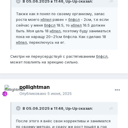
В 05.06.2025 в 11:46, Up-Up сказал:
Также как я понял по своему организму, запас
роста моего
нбпел
равен =
бпфсл
- 2см, т.е если
сейчас у меня
бпфсл
18.5, то
нбпел
16.5 должен
быть. Моя цель 18
нбпел
, поэтому буду заниматься
пока не наращу 20~21см бпфсла. Как сделаю 18
нбпел
, переключусь на ег.
Смотри не переусердствуй с растягиванием
бпфсл
,
может повлиять на эрекцию сильно.
pollightman
Опубликовано
5 июня, 2025
В 05.06.2025 в 11:46, Up-Up сказал:
После этого я внёс свои коррективы и занимался
по своему методу, и сразу же рост пошёл в гор