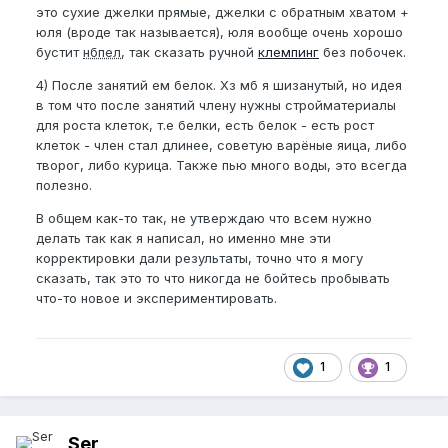
это сухие джелки прямые, джелки с обратным хватом +
юля (вроде так называется), юля вообще очень хорошо
бустит
нбпел
, так сказать ручной
клемпинг
без побочек.
4) После занятий ем белок. Хз мб я шизанутый, но идея
в том что после занятий члену нужны стройматериалы
для роста клеток, т.е белки, есть белок - есть рост
клеток - член стал длинее, советую варёные яица, либо
творог, либо курица. Также пью много воды, это всегда
полезно.
В общем как-то так, не утверждаю что всем нужно
делать так как я написал, но именно мне эти
корректировки дали результаты, точно что я могу
сказать, так это то что никогда не бойтесь пробывать
что-то новое и экспериментировать.
1
1
Ser