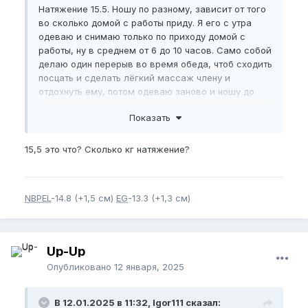
Натяжение 15.5. Но
шу по разному, зависит от того
во сколько домой с работы приду. Я его с утра
одеваю и снимаю только по приходу домой с
работы, ну в среднем от 6 до 10 часов. Само собой
делаю один перерыв во время обеда, чтоб сходить
посцать и сделать лёгкий массаж члену и
отдохнуть ему, потом одеваю заново и ношу до
конца раб.дня. Ношу по графику 6/1, бывает и 2 дня
Показать
беру перерыв (если чувствую что члену стоит ещё
отдохнуть либо до контрольных замеров).
15,5 это что? Сколько кг натяжение?
NBPEL
-14.8 (+1,5 см)
EG
-13.3 (+1,3 см)
Up-Up
Опубликовано
12 января, 2025
В 12.01.2025 в 11:32, Igor111 сказал: