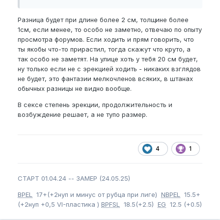
Разница будет при длине более 2 см, толщине более
1см, если менее, то особо не заметно, отвечаю по опыту
просмотра форумов. Если ходить и прям говорить, что
ты якобы что-то прирастил, тогда скажут что круто, а
так особо не заметят. На улице хоть у тебя 20 см будет,
ну только если не с эрекцией ходить - никаких взглядов
не будет, это фантазии мелкочленов всяких, в штанах
обычных разницы не видно вообще.
В сексе степень эрекции, продолжительность и
возбуждение решает, а не тупо размер.
4
1
СТАРТ 01.04.24 -- ЗАМЕР (24.05.25)
BPEL
17+(+2нуп и минус от рубца при лиге)
NBPEL
15.5+
(+2нуп +0,5 VI-пластика )
BPFSL
18.5(+2.5)
EG
12.5 (+0.5)