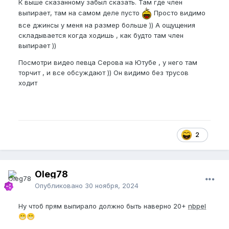
К выше сказанному забыл сказать. Там где член
выпирает, там на самом деле пусто
Просто видимо
все джинсы у меня на размер больше )) А ощущения
складывается когда ходишь , как будто там член
выпирает ))
Посмотри видео певца Серова на Ютубе , у него там
торчит , и все обсуждают )) Он видимо без трусов
ходит
2
Oleg78
Опубликовано
30 ноября, 2024
Ну чтоб прям выпирало должно быть наверно 20+
nbpel
😁
😁