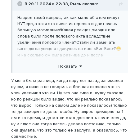
В 29.11.2024 в 22:33, Рысь сказал:
Назрел такой вопрос,так как мало об этом пишут
НУПеры,а хотя это очень интересно и дает очень
большую мотивацию!Какая реакция,эмоция или
слова были после полового акта вследствие
увеличения полового члена?Стали ли замечать
взгляды на улице от девушек на ваш «Биг Бен»?
😁
И на сколько см была разница до и после
увеличения?
Показать
У меня была разница, когда пару лет назад занимался
нупом, я ничего не говорил, а бывшая сказала что ты
член увеличил что ли. Ну это она типа в шутку сказала,
но по реакции было видно, что ей реально показалось
что вырос. Только на самом деле не показалось) только
тогда замеры не делал особо. Ну вырос примерно на 1
см в то время, и до матки стал доставать почти всегда,
ну и плюс она тогда
кегель
делала постоянно, только
она думала, что это только её заслуги, а оказалось, что
совместные.