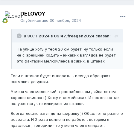
DELOVOY
Опубликовано
30 ноября, 2024
В 30.11.2024 в 03:47, freegen2024 сказал:
На улице хоть у тебя 20 см будет, ну только если
не с эрекцией ходить - никаких взглядов не будет,
это фантазии мелкочленов всяких, в штанах
Если в штанах будет выперать , всегда обращают
внимания девушки.
У меня член маленький в раслабленном , яйца летом
хорошо свисают ) Хожу в семейниках. И постоянно так
получается , что выпирает из штанов.
Всегда ловлю взгляды на ширинку )) Обсолютно разного
возраста. И 2 раза коллеги по работе , которым я
нравлюсь , говорили что у меня член выпирает.