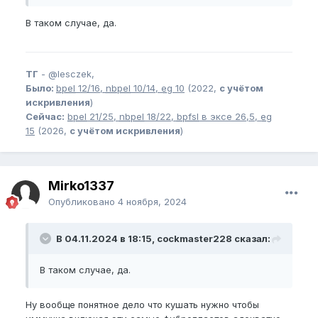
джелкингом. Тут хоть ешь хоть вообще не ешь
организм все равно будет реанимировать . А если
В таком случае, да.
о каверноцитах говорить , то тут сугубо ДНК .
Более сложный процесс для которого необходимо
топливо другого масштаба
ТГ
-
@lesczek,
Было:
bpel
12/16,
nbpel
10/14,
eg
10
(2022,
с учётом
искривления
)
Сейчас:
bpel
21/25,
nbpel
18/22,
bpfsl
в эксе 26,5,
eg
15
(2026,
с учётом искривления
)
Mirko1337
Опубликовано
4 ноября, 2024
В 04.11.2024 в 18:15, cockmaster228 сказал:
В таком случае, да.
Ну вообще понятное дело что кушать нужно чтобы