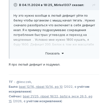
В 04.11.2024 в 18:25, Mirko1337 сказал:
Ну это нужно вообще в лютый дефицит уйти по
белку чтобы организм с мышц начал тягать . Нужно
сначало разобраться что включает в себя дефицит
ккал. Я к примеру подразумеваю сокращения
потребления быстрых углеводов и переход на
медленные . Условно мне нужно 1800 кушать, я
буду 1600. Дефицит 200. Белок в том же масштабе
оставлю 1 г на кг веса . Быстрые углеводы 200-300
Показать
ккал исключаю
Я про лютый дефицит и подумал.
ТГ
-
@lesczek,
Было:
bpel
12/16,
nbpel
10/14,
eg
10
(2022,
с учётом
искривления
)
Сейчас:
bpel
21/25,
nbpel
18/22,
bpfsl
в эксе 26,5,
eg
15
(2026,
с учётом искривления
)