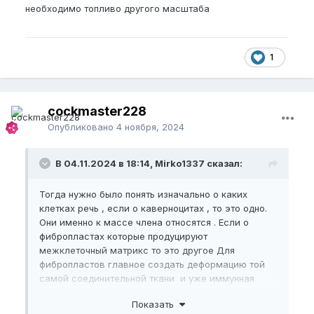
необходимо топливо другого масштаба
1
cockmaster228
Опубликовано
4 ноября, 2024
В 04.11.2024 в 18:14, Mirko1337 сказал:
Тогда нужно было понять изначально о каких
клетках речь , если о каверноцитах , то это одно.
Они именно к массе члена относятся . Если о
фибропластах которые продуцируют
межклеточный матрикс то это другое Для
фибропластов главное создать деформацию той
самой соединительной ткани и уже иммунная
система будет строить новый матрикс ( заживлять
Показать
) , то что мы повредили экстендером либо