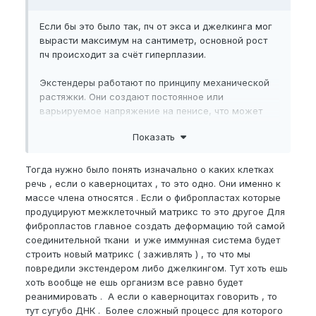
Если бы это было так, пч от экса и джелкинга мог
вырасти максимум на сантиметр, основной рост
пч происходит за счёт гиперплазии.
Экстендеры работают по принципу механической
растяжки. Они создают постоянное или
варьируемое напряжение на пенисе, что может
привести к микроповреждениям в тканях. Этот
Показать
процесс называется механическим стрессом,
который может инициировать процесс
восстановления. Во время восстановления ткани,
Тогда нужно было понять изначально о каких клетках
как правило, происходит:
речь , если о каверноцитах , то это одно. Они именно к
массе члена относятся . Если о фибропластах которые
Гиперплазия клеток (увеличение числа клеток).
продуцируют межклеточный матрикс то это другое Для
Гипертрофия клеток (увеличение размера клеток).
фибропластов главное создать деформацию той самой
соединительной ткани и уже иммунная система будет
строить новый матрикс ( заживлять ) , то что мы
повредили экстендером либо джелкингом. Тут хоть ешь
хоть вообще не ешь организм все равно будет
реанимировать . А если о каверноцитах говорить , то
тут сугубо ДНК . Более сложный процесс для которого