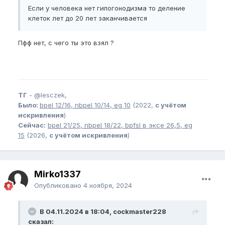
Если у человека нет гипогонодизма то деление
клеток лет до 20 лет заканчивается
Пфф нет, с чего ты это взял ?
ТГ
-
@lesczek,
Было:
bpel
12/16,
nbpel
10/14,
eg
10
(2022,
с учётом
искривления
)
Сейчас:
bpel
21/25,
nbpel
18/22,
bpfsl
в эксе 26,5,
eg
15
(2026,
с учётом искривления
)
Mirko1337
Опубликовано
4 ноября, 2024
В 04.11.2024 в 18:04, cockmaster228
сказал: