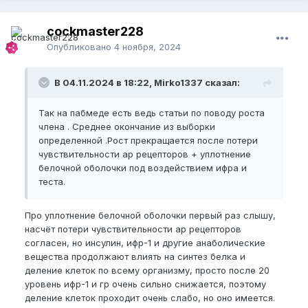
эластичности и пластичности.
Ну так это и происходит за счёт деления клеток)))
cockmaster228
Опубликовано
4 ноября, 2024
Пфф нет, с чего ты это взял ?
В 04.11.2024 в 18:22, Mirko1337 сказал:
Так на пабмеде есть ведь статьи по поводу роста
члена . Среднее окончание из выборки
определенной .Рост прекращается после потери
чувствительности ар рецепторов + уплотнение
белочной оболочки под воздействием ифра и
теста.
Про уплотнение белочной оболочки первый раз слышу,
насчёт потери чувствительности ар рецепторов
согласен, но инсулин, ифр-1 и другие анаболические
вещества продолжают влиять на синтез белка и
деление клеток по всему организму, просто после 20
уровень ифр-1 и гр очень сильно снижается, поэтому
деление клеток проходит очень слабо, но оно имеется.