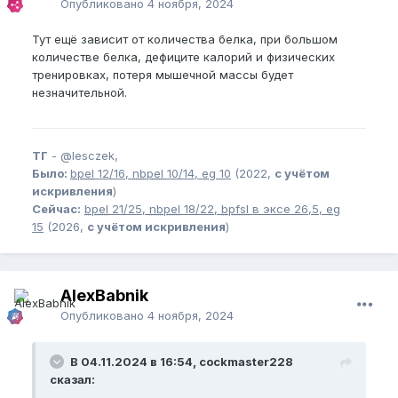
Опубликовано
4 ноября, 2024
Тут ещё зависит от количества белка, при большом
количестве белка, дефиците калорий и физических
тренировках, потеря мышечной массы будет
незначительной.
ТГ
-
@lesczek,
Было:
bpel
12/16,
nbpel
10/14,
eg
10
(2022,
с учётом
искривления
)
Сейчас:
bpel
21/25,
nbpel
18/22,
bpfsl
в эксе 26,5,
eg
15
(2026,
с учётом искривления
)
AlexBabnik
Опубликовано
4 ноября, 2024
В 04.11.2024 в 16:54, cockmaster228
сказал: