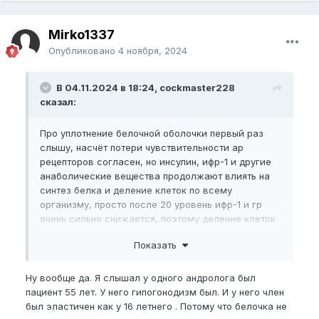
Mirko1337
Опубликовано
4 ноября, 2024
В 04.11.2024 в 18:24, cockmaster228
сказал:
Про уплотнение белочной оболочки первый раз
слышу, насчёт потери чувствительности ар
рецепторов согласен, но инсулин, ифр-1 и другие
анаболические вещества продолжают влиять на
синтез белка и деление клеток по всему
организму, просто после 20 уровень ифр-1 и гр
очень сильно снижается, поэтому деление клеток
проходит очень слабо, но оно имеется.
Показать
Ну вообще да. Я слышал у одного андролога был
пациент 55 лет. У него гипогонодизм был. И у него член
был эластичен как у 16 летнего . Потому что белочка не