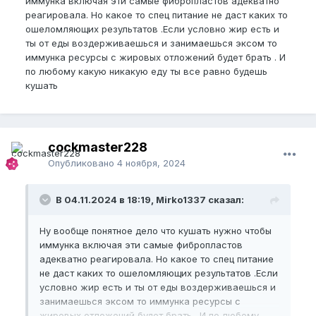
иммунка включая эти самые фибропластов адекватно
реагировала. Но какое то спец питание не даст каких то
ошеломляющих результатов .Если условно жир есть и
ты от еды воздерживаешься и занимаешься эксом то
иммунка ресурсы с жировых отложений будет брать . И
по любому какую никакую еду ты все равно будешь
кушать
cockmaster228
Опубликовано
4 ноября, 2024
В 04.11.2024 в 18:19, Mirko1337 сказал:
Ну вообще понятное дело что кушать нужно чтобы
иммунка включая эти самые фибропластов
адекватно реагировала. Но какое то спец питание
не даст каких то ошеломляющих результатов .Если
условно жир есть и ты от еды воздерживаешься и
занимаешься эксом то иммунка ресурсы с
жировых отложений будет брать . И по любому