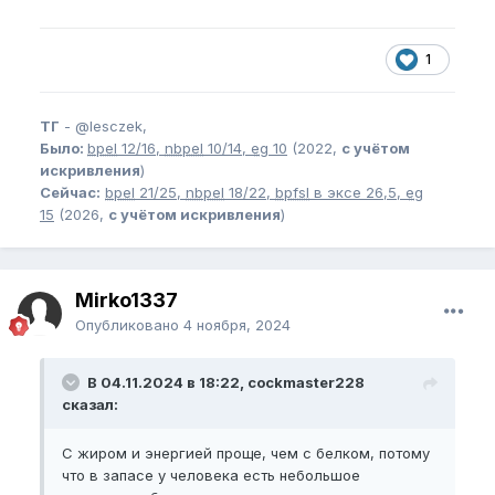
1
ТГ
-
@lesczek,
Было:
bpel
12/16,
nbpel
10/14,
eg
10
(2022,
с учётом
искривления
)
Сейчас:
bpel
21/25,
nbpel
18/22,
bpfsl
в эксе 26,5,
eg
15
(2026,
с учётом искривления
)
Mirko1337
Опубликовано
4 ноября, 2024
В 04.11.2024 в 18:22, cockmaster228
сказал:
С жиром и энергией проще, чем с белком, потому
что в запасе у человека есть небольшое