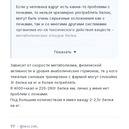
Если у человека вдруг есть какие-то проблемы с
почками, то нельзя чрезмерно употреблять белок,
могут быть очень серьезные осложнения как с
почками, так и со многими другими системами
организма из-за токсического действия веществ -
метаболических отходов белка.
Да и если у человека даже нет проблем с
почками, то тут тоже на организме может плохо
Показать
сказаться очень большое потребление белка.
Зависит от скорости метаболизма, физической
активности и уровня анаболических гормонов, те у кого
тяжелые силовые тренировки с фармой могут спокойно
3г белка на кг и более потреблять.
Я 4000+ккал и 220-260г белка ем, лично у меня нет
проблем с почками.
Под большим количеством я имел ввиду 2-2,5г белка
на кг.
ТГ
-
@lesczek,