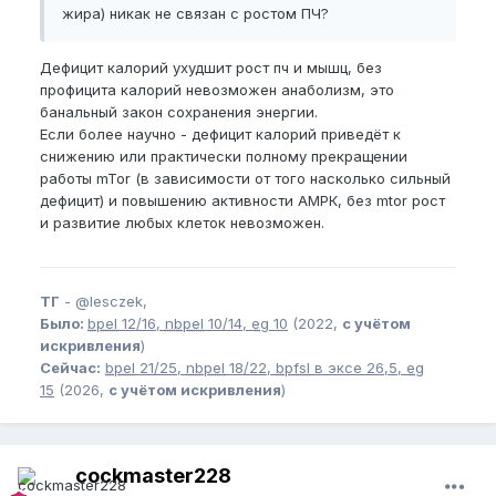
жира) никак не связан с ростом ПЧ?
Дефицит калорий ухудшит рост пч и мышц, без
профицита калорий невозможен анаболизм, это
банальный закон сохранения энергии.
Если более научно - дефицит калорий приведёт к
снижению или практически полному прекращении
работы mTor (в зависимости от того насколько сильный
дефицит) и повышению активности АМРК, без mtor рост
и развитие любых клеток невозможен.
ТГ
-
@lesczek,
Было:
bpel
12/16,
nbpel
10/14,
eg
10
(2022,
с учётом
искривления
)
Сейчас:
bpel
21/25,
nbpel
18/22,
bpfsl
в эксе 26,5,
eg
15
(2026,
с учётом искривления
)
cockmaster228