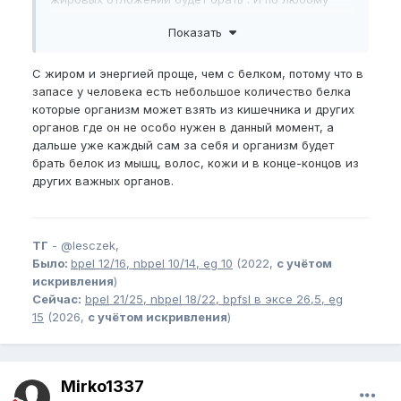
какую никакую еду ты все равно будешь кушать
Показать
С жиром и энергией проще, чем с белком, потому что в
запасе у человека есть небольшое количество белка
которые организм может взять из кишечника и других
органов где он не особо нужен в данный момент, а
дальше уже каждый сам за себя и организм будет
брать белок из мышц, волос, кожи и в конце-концов из
других важных органов.
ТГ
-
@lesczek,
Было:
bpel
12/16,
nbpel
10/14,
eg
10
(2022,
с учётом
искривления
)
Сейчас:
bpel
21/25,
nbpel
18/22,
bpfsl
в эксе 26,5,
eg
15
(2026,
с учётом искривления
)
Mirko1337