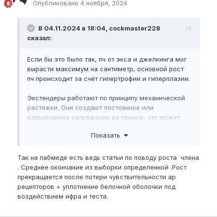
Опубликовано
4 ноября, 2024
В 04.11.2024 в 18:04, cockmaster228
сказал:
Если бы это было так, пч от экса и джелкинга мог
вырасти максимум на сантиметр, основной рост
пч происходит за счёт гипертрофии и гиперплазии.
Экстендеры работают по принципу механической
растяжки. Они создают постоянное или
варьируемое напряжение на пенисе, что может
привести к микроповреждениям в тканях. Этот
Показать
процесс называется механическим стрессом,
который может инициировать процесс
восстановления. Во время восстановления ткани,
Так на пабмеде есть ведь статьи по поводу роста члена
как правило, происходит:
. Среднее окончание из выборки определенной .Рост
прекращается после потери чувствительности ар
Гиперплазия клеток (увеличение числа клеток).
рецепторов + уплотнение белочной оболочки под
Гипертрофия клеток (увеличение размера клеток).
воздействием ифра и теста.
Член не резина и у его клеток есть пределы