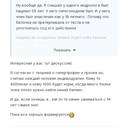
Ну вообще да. Я слышал у одного андролога был
пациент 55 лет. У него гипогонодизм был. И у него
член был эластичен как у 16 летнего . Потому что
белочка не претерпевала от теста и не
уплотнялась под его действием
Навряд ли создатель топика будет себя белком
морить
. Обычно сладкое мучное убирают в
😁
первую очередь
Показать
Интересная у вас тут дискуссия)
Я согласен с теорией о гипертрофии и прочее но,
считаю каждый человек индивидуален. Кому то
4000ккал а кому 1000 будет норм, когда много белка
тоже плохо нужно найти некий баланс.
И да, если хочешь а... Ый пч то начни заниматься с 14
лет самое оно!
Пока все хорошо формируется