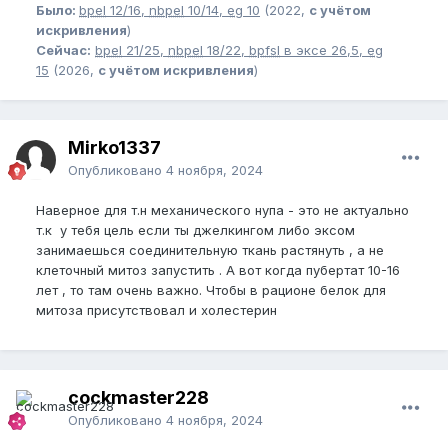
Было:
bpel
12/16,
nbpel
10/14,
eg
10
(2022,
с учётом
искривления
)
Сейчас:
bpel
21/25,
nbpel
18/22,
bpfsl
в эксе 26,5,
eg
15
(2026,
с учётом искривления
)
Mirko1337
Опубликовано
4 ноября, 2024
Наверное для т.н механического нупа - это не актуально
т.к у тебя цель если ты джелкингом либо эксом
занимаешься соединительную ткань растянуть , а не
клеточный митоз запустить . А вот когда пубертат 10-16
лет , то там очень важно. Чтобы в рационе белок для
митоза присутствовал и холестерин
cockmaster228
Опубликовано
4 ноября, 2024