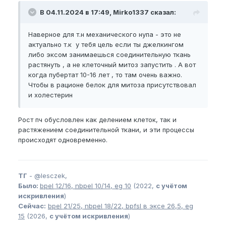
В 04.11.2024 в 17:49, Mirko1337 сказал:
Наверное для т.н механического нупа - это не
актуально т.к у тебя цель если ты джелкингом
либо эксом занимаешься соединительную ткань
растянуть , а не клеточный митоз запустить . А вот
когда пубертат 10-16 лет , то там очень важно.
Чтобы в рационе белок для митоза присутствовал
и холестерин
Рост пч обусловлен как делением клеток, так и
растяжением соединительной ткани, и эти процессы
происходят одновременно.
ТГ
-
@lesczek,
Было:
bpel
12/16,
nbpel
10/14,
eg
10
(2022,
с учётом
искривления
)
Сейчас:
bpel
21/25,
nbpel
18/22,
bpfsl
в эксе 26,5,
eg
15
(2026,
с учётом искривления
)